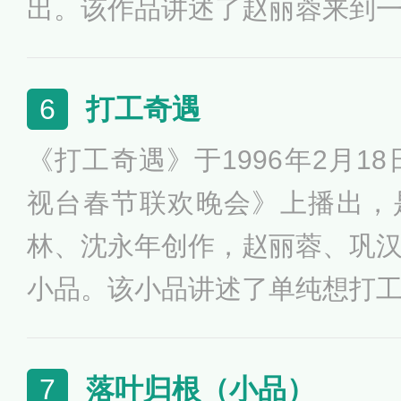
出。该作品讲述了赵丽蓉来到
戏的MTV，结果拍摄出了说唱
花名》，最后赵丽蓉却认为这
打工奇遇
6
不满地离开的故事。
《打工奇遇》于1996年2月18
视台春节联欢晚会》上播出，
林、沈永年创作，赵丽蓉、巩
小品。该小品讲述了单纯想打
碰上了哄抬物价赚黑心钱的狡
从内心的真实选择向物价局打
落叶归根（小品）
7