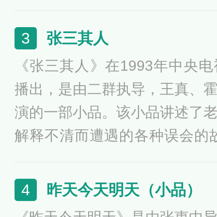
的软缠硬磨下，终于心想事成
等问题又不自觉地回归了“叛徒
张三其人
3
《张三其人》在1993年中央
播出，是由二群执导，王真、
演的一部小品。该小品讲述了
解释不清而遭遇的各种误会的
杯”我最喜爱的春节晚会节目
品的题材虽然不算重大，但却
昨天今天明天（小品）
4
括了人性的某些弱点，是难得