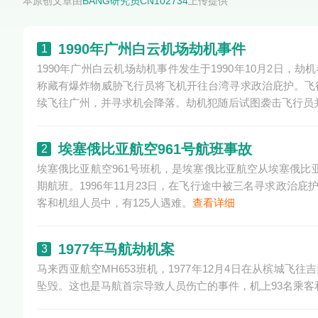
本原创文章由
BANG研究员CN102734
上传提供
1990年广州白云机场劫机事件
1
1990年广州白云机场劫机事件发生于1990年10月2日
称藏有爆炸物威胁飞行员将飞机开往台湾寻求政治庇护。飞
续飞往广州，并寻求机会降落。劫机犯随后试图袭击飞行员
埃塞俄比亚航空961号航班事故
2
埃塞俄比亚航空961号班机，是埃塞俄比亚航空从埃塞俄比
期航班。1996年11月23日，在飞行途中被三名寻求政治
客和机组人员中，有125人遇难。
查看详细
1977年马航劫机案
3
马来西亚航空MH653班机，1977年12月4日在从槟城飞
坠毁。这也是马航首宗导致人员伤亡的事件，机上93名乘客