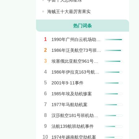
海贼王十大最厉害果实
热门词条
1
1990年广州白云机场劫机事件
2
1986年泛美航空73号班机劫机案
3
埃塞俄比亚航空961号航班事故
4
1986年伊拉克163号航班劫机
5
2001年9·11事件
6
1985年埃及劫机惨案
7
1977年马航劫机案
8
汉莎航空181号班机劫机事件
9
法航139航班劫机事件
10
1974年越南航空劫机案