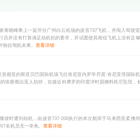
，劫机者蒋晓峰乘上一架开往广州白云机场的波音737飞机，并闯入驾驶
行员并没有打算满足劫机犯的要求，并试图使其相信飞机上没有足
并独自驾机未果。
查看详细
亚首都亚的斯亚贝巴国际机场飞往肯尼亚内罗毕乔莫·肯尼亚塔国际
庇护的埃塞俄比亚人劫持，在接近科摩罗的印度洋时因燃料耗尽坠毁，机
往吉隆坡时遭到劫机，由波音737-200执行的本次航班于马来西亚柔佛
和7名机员无一幸免。
查看详细