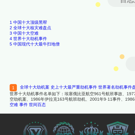
1
中国十大顶级黑帮
2
全球十大核灾难盘点
3
中国十大空难
4
世界十大劫机事件
5
中国现代十大最牛扫地僧
全球十大劫机案 史上十大最严重劫机事件 世界著名劫机事件
世界十大劫机事件名单如下：埃塞俄比亚航空961号航班事故、1977
空劫机案、1986年伊拉克163号航班劫机、2001年9·11事件、
面请看榜单详细内容。
空难
事件
世间百态