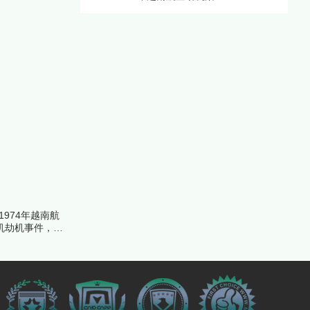
974年越南航
班机劫机事件，下