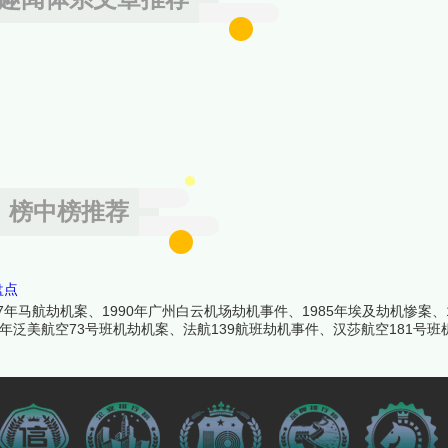
榜中榜推荐
盘点
年马航劫机案、1990年广州白云机场劫机事件、1985年埃及劫机惨案、1
1986年泛美航空73号班机劫机案、法航139航班劫机事件、汉莎航空181号