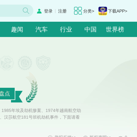
|
登录
注册
分类>
下载APP>
趣闻
汽车
行业
中国
世界榜
盘点
1985年埃及劫机惨案、1974年越南航空劫
事件、汉莎航空181号班机劫机事件，下面请看