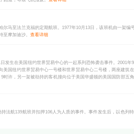
岛帕尔马至法兰克福的定期航班。1977年10月13日，该班机由一架编号
劫持至摩加迪沙。
查看详细
1年9月11日发生在美国纽约世界贸易中心的一起系列恐怖袭击事件。2001年
向美国纽约世界贸易中心一号楼和世界贸易中心二号楼，两座建筑
；9时许，另一架被劫持的客机撞向位于美国华盛顿的美国国防部五
分子劫持法航139航班并扣押106人为人质的事件。事件发生后，以色列