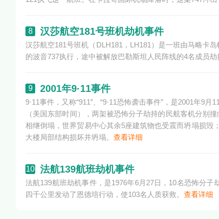
汉莎航空181号班机劫机事件
8
汉莎航空181号班机（DLH181，LH181）是一班由马略卡
的波音737执行，途中被解放巴勒斯坦人民阵线的4名成员
2001年9·11事件
9
9·11事件，又称“911”、“9·11恐怖袭击事件”，是200
（美国东部时间），两架被恐怖分子劫持的民航客机分别撞
相继倒塌，世界贸易中心其余5座建筑物也受震而坍塌损毁
大楼局部结构损坏并坍塌。
查看详细
法航139航班劫机事件
10
法航139航班劫机事件，是1976年6月27日，10名恐怖
四千公里发动了恩德培行动，使103名人质获救。
查看详细