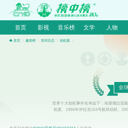
首页
影视
音乐榜
文学
人物
首页
趣闻榜
世间百态
劫机案
全
世界十大劫机事件名单如下：埃塞俄比亚航空9
机案、1986年伊拉克163号航班劫机、2