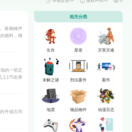
举报反馈>>
版权声明>>
0
相关分类
室。蒋晓峰声
够的燃料，继
生肖
星座
灾害灾难
机场的一班定
上175名乘
未解之谜
刑法案件
案件
地震
物品物件
动漫百态
州的丹绒古邦