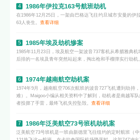
1986年伊拉克163号航班劫机
4
在1986年12月25日，一架由巴格达飞往约旦城市安曼的
63人丧生。
查看详细
1985年埃及劫机惨案
5
1985年11月23日，埃及航空一架波音737客机从希腊
后排的一名埃及青年突然站起来，掏出枪和手榴弹实行劫机。
1974年越南航空劫机案
6
1974年9月，越南航空706次航班的波音727飞机遭到
难）。Maigoo小编从相关资料中了解到，劫机者是南越
者投掷了手雷，最终飞机失控坠毁。
查看详细
1986年泛美航空73号班机劫机案
7
泛美航空73号班机是一班由新德里飞往纽约的定时航班（中途经
121执飞这一航班。在卡拉奇国际机场降落时，这架747冲