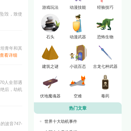
游戏玩法
动漫技能
经验技巧
内坠毁，致使
石头
动漫武器
恐怖生物
斯坦青年和其
查看详细
建筑之谜
小说百态
古龙七种武器
70人全部遇
拒绝后，劫机
伏地魔魂器
空难
毒药
热门文章
世界十大劫机事件
波音747-