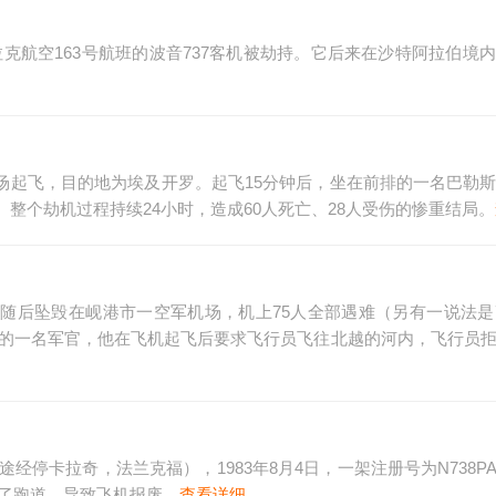
伊拉克航空163号航班的波音737客机被劫持。它后来在沙特阿拉伯境
雅典机场起飞，目的地为埃及开罗。起飞15分钟后，坐在前排的一名巴勒
整个劫机过程持续24小时，造成60人死亡、28人受伤的惨重结局。
劫持，随后坠毁在岘港市一空军机场，机上75人全部遇难（另有一说法是
军队的一名军官，他在飞机起飞后要求飞行员飞往北越的河内，飞行员
停卡拉奇，法兰克福），1983年8月4日，一架注册号为N738PA的
出了跑道，导致飞机报废。
查看详细