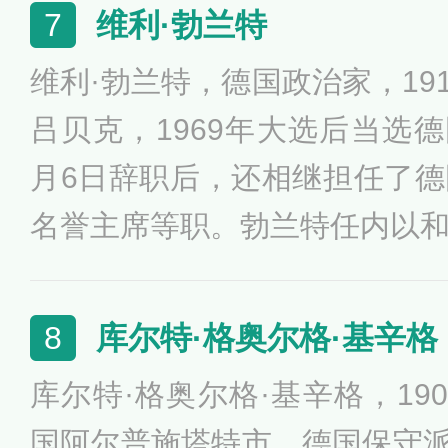
国（西德）总理。赫尔穆特·施
维利·勃兰特
7
的老朋友”，是德中关系的开拓
维利·勃兰特，德国政治家，191
吕贝克，1969年大选后当选德
月6日辞职后，还相继担任了
名誉主席等职。勃兰特任内以
方政策打开外交僵局，尤其以1
之跪引起全球瞩目，为此他在1
库尔特·格奥尔格·基辛格
8
平奖获得者。
库尔特·格奥尔格·基辛格，19
国阿尔普施塔特市，德国保守派政治