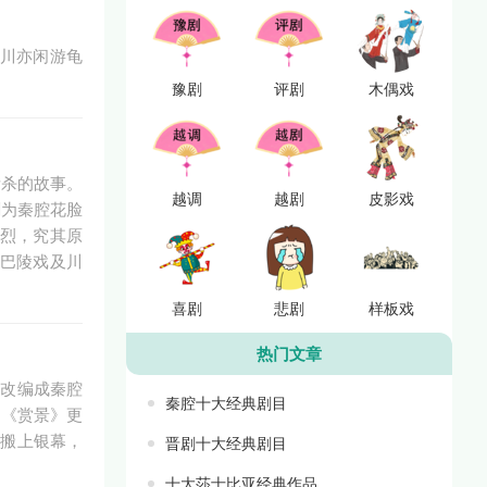
川亦闲游龟
豫剧
评剧
木偶戏
斩杀的故事。
越调
越剧
皮影戏
剧为秦腔花脸
烈，究其原
巴陵戏及川
喜剧
悲剧
样板戏
热门文章
被改编成秦腔
秦腔十大经典剧目
》《赏景》更
被搬上银幕，
晋剧十大经典剧目
十大莎士比亚经典作品