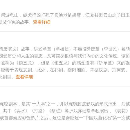
，闲游龟山，纵犬行凶打死了卖渔老翁胡彦，江夏县田云山之子田玉
胡父伸冤的故事。
查看详细
隋唐演义》故事，讲述单童（单雄信）不愿投降唐童（李世民）被
感受历史和人生的百态，又可窥探根植与我们内心的文化传统。该
中被称为《锁五龙》，但是《锁五龙》的感觉没有《斩单童》来的强
秦腔善于表现悲剧。此外，在祁剧、衡阳湘剧、常德汉剧、荆河戏、
此剧目。
查看详细
碗腔剧本，是其“十大本”之一，并以碗碗腔皮影戏的形式演出，后
，其中《卖水》《打路》《祭桩》等折戏亦经常单独演出，《表花
拍成首部秦腔彩色影片之后，这也是秦腔这一“中国戏曲化石”第一次