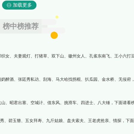
加载更多
榜中榜推荐
郎织女、夫妻观灯、打猪草、双下山、徽州女人、孔雀东南飞、王小六打
奶奶醉酒、张廷秀私访、刮海、马大哈找拐棍、扒瓜园、金水桥、无佞府
盘山、昭君出塞、空城计、借东风、挑滑车、四进士、八大锤，下面请看
文秀、碧玉簪、五女拜寿、九斤姑娘、盘夫索夫、王老虎抢亲、情探，下