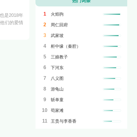
热门词条
1
火焰驹
是2018年
，他们的爱情
2
周仁回府
3
武家坡
4
柜中缘（秦腔）
5
三娘教子
6
下河东
7
八义图
8
游龟山
9
斩单童
10
苟家滩
11
王贵与李香香