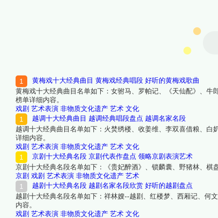
黄梅戏十大经典曲目 黄梅戏经典唱段 好听的黄梅戏歌曲
黄梅戏十大经典曲目名单如下：女驸马、罗帕记、《天仙配》、牛
榜单详细内容。
戏剧
艺术表演
非物质文化遗产
艺术
文化
越调十大经典曲目 越调经典唱段盘点 越调名家名段
越调十大经典曲目名单如下：火焚绣楼、收姜维、李双喜借粮、白
详细内容。
戏剧
艺术表演
非物质文化遗产
艺术
文化
京剧十大经典名段 京剧代表作盘点 领略京剧表演艺术
京剧十大经典名段名单如下：《贵妃醉酒》、锁麟囊、野猪林、棋
京剧
戏剧
艺术表演
非物质文化遗产
艺术
越剧十大经典名段 越剧名家名段欣赏 好听的越剧盘点
越剧十大经典名段名单如下：祥林嫂--越剧、红楼梦、西厢记、何
内容。
戏剧
艺术表演
非物质文化遗产
艺术
文化