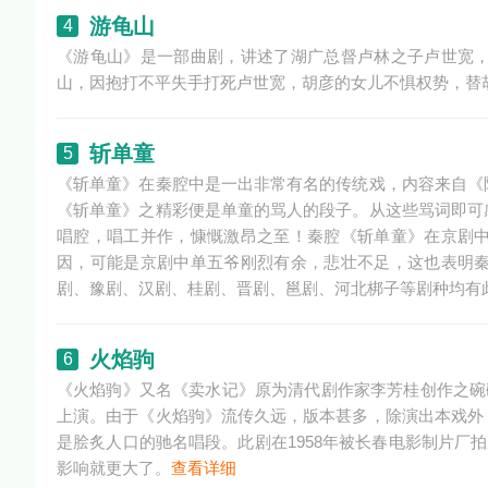
游龟山
4
《游龟山》是一部曲剧，讲述了湖广总督卢林之子卢世宽
山，因抱打不平失手打死卢世宽，胡彦的女儿不惧权势，替
斩单童
5
《斩单童》在秦腔中是一出非常有名的传统戏，内容来自《
《斩单童》之精彩便是单童的骂人的段子。从这些骂词即可
唱腔，唱工并作，慷慨激昂之至！秦腔《斩单童》在京剧
因，可能是京剧中单五爷刚烈有余，悲壮不足，这也表明
剧、豫剧、汉剧、桂剧、晋剧、邕剧、河北梆子等剧种均有
火焰驹
6
《火焰驹》又名《卖水记》原为清代剧作家李芳桂创作之碗
上演。由于《火焰驹》流传久远，版本甚多，除演出本戏外
是脍炙人口的驰名唱段。此剧在1958年被长春电影制片厂
影响就更大了。
查看详细