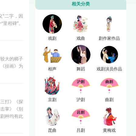
相关分类
义”二字，因
“里程碑”。
戏剧
戏曲
剧作家作品
各较大的梆子
、《挂画》为
相声
舞蹈
戏剧演员作品
京剧
沪剧
曲剧
卯三打》《探
三击掌》《别
等剧种均有此
昆曲
吕剧
黄梅戏