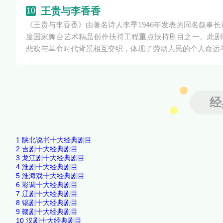
王贵与李香香
10
《王贵与李香香》由著名诗人李季1946年发表的同名叙事
度国家舞台艺术精品创作扶持工程重点扶持剧目之一。此剧
悲欢与革命时代背景相互交织，体现了劳动人民的个人命运
经
1
陕北说书十大经典剧目
2
吉剧十大经典剧目
3
龙江剧十大经典剧目
4
淮剧十大经典剧目
5
淮海戏十大经典剧目
6
彩调十大经典剧目
7
辽剧十大经典剧目
8
锡剧十大经典剧目
9
赣剧十大经典剧目
10
汉剧十大经典剧目