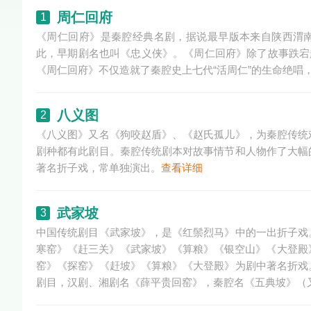
周仁回府
1
《周仁回府》是秦腔经典名剧，据说最早版本来自陕西渭南
此，早期剧名也叫《忠义侠》。《周仁回府》除了故事跌宕
《周仁回府》不仅造就了秦腔史上七代“活周仁”的生命绝唱
八义图
2
《八义图》又名《狗咬赵盾》、《赵氏孤儿》，为秦腔传统
剧种都有此剧目。秦腔传统剧本对故事情节和人物作了大幅
著名折子戏，常单独演出。
查看详细
武家坡
3
中国传统剧目《武家坡》，是《红鬃烈马》中的一出折子戏
寒窑》《赶三关》《武家坡》《算粮》《银空山》《大登殿
窑》《探窑》《赶坡》《算粮》《大登殿》为剧中著名折戏
剧目，汉剧、湘剧名《薛平贵回窑》，秦腔名《五典坡》（