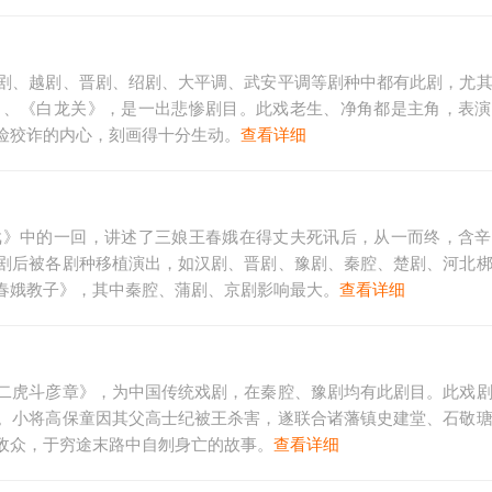
剧、越剧、晋剧、绍剧、大平调、武安平调等剧种中都有此剧，尤
》、《白龙关》，是一出悲惨剧目。此戏老生、净角都是主角，表演
险狡诈的内心，刻画得十分生动。
查看详细
戏》中的一回，讲述了三娘王春娥在得丈夫死讯后，从一而终，含辛
剧后被各剧种移植演出，如汉剧、晋剧、豫剧、秦腔、楚剧、河北
春娥教子》，其中秦腔、蒲剧、京剧影响最大。
查看详细
二虎斗彦章》，为中国传统戏剧，在秦腔、豫剧均有此剧目。此戏
。小将高保童因其父高士纪被王杀害，遂联合诸藩镇史建堂、石敬
敌众，于穷途末路中自刎身亡的故事。
查看详细