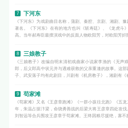
下河东
7
《下河东》为戏剧曲目名称，蒲剧、秦腔、京剧、湘剧、豫
著名。《下河东》在有的地方也叫《斩寿廷》、《龙虎斗
高。当年郝寿臣最擅演戏中的反面人物欧阳芳，对欧阳芳奸
三娘教子
8
《三娘教子》改编自明末清初戏曲家小说家李渔的《无声
郎，后义郎高中状元并与遇难获救的父亲重逢的故事。这部
子、武安落子均有此剧目，川剧有《机房教子》，湘剧有《
苟家滩
9
《苟家滩》又名《王彦章跑滩》《一群小孩往北跑》《五龙
年，朱温占据汴梁，命骁勇善战的后梁大将王彦章四处攻伐
刘智远等合兵围攻王彦章于苟家滩。王终因粮尽援绝，寡不