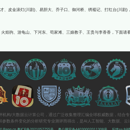
才、皮金滚灯(川剧)、易胆大、乔子口、御河桥、绣襦记、打红台(川剧)
、火焰驹、游龟山、下河东、苟家滩、三娘教子、王贵与李香香，下面请
测评机构/大数据云计算公司，通过广泛收集整理汇编全球权威数据，结合
和参数条件变化的分析研究专业测评而得出，是AI人工智能、大数据、云
 © Bang.cn
粤ICP备2021057755号
，
粤公网安备44030002011308号
，
反馈>>
纠错