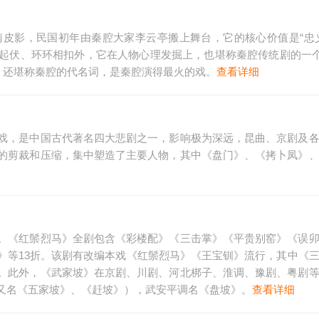
皮影，民国初年由秦腔大家李云亭搬上舞台，它的核心价值是“忠
起伏、环环相扣外，它在人物心理发掘上，也堪称秦腔传统剧的一个
，还堪称秦腔的代名词，是秦腔演得最火的戏。
查看详细
戏，是中国古代著名四大悲剧之一，影响极为深远，昆曲、京剧及
的剪裁和压缩，集中塑造了主要人物，其中《盘门》、《拷卜凤》
。《红鬃烈马》全剧包含《彩楼配》《三击掌》《平贵别窑》《误
》等13折。该剧有改编本戏《红鬃烈马》《王宝钏》流行，其中《
。此外，《武家坡》在京剧、川剧、河北梆子、淮调、豫剧、粤剧
又名《五家坡》、《赶坡》），武安平调名《盘坡》。
查看详细