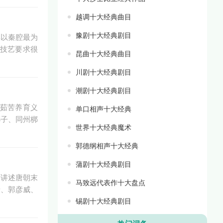
越调十大经典曲目
豫剧十大经典剧目
其以秦腔最为
技艺要求很
昆曲十大经典曲目
川剧十大经典剧目
潮剧十大经典剧目
茹苦养育义
单口相声十大经典
梆子、同州梆
世界十大经典魔术
郭德纲相声十大经典
蒲剧十大经典剧目
剧讲述唐朝末
马致远代表作十大盘点
瑭、郭彦威、
锡剧十大经典剧目