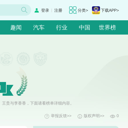
|
登录
注册
分类>
下载APP>
趣闻
汽车
行业
中国
世界榜
目
、王贵与李香香，下面请看榜单详细内容。
举报反馈>>
版权声明>>
0