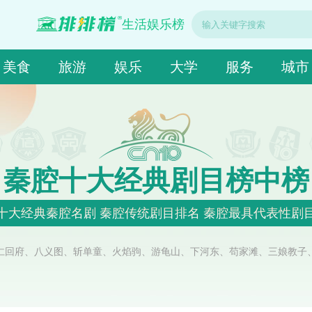
生活娱乐榜
美食
旅游
娱乐
大学
服务
城市
秦腔十大经典剧目榜中榜
十大经典秦腔名剧 秦腔传统剧目排名 秦腔最具代表性剧
仁回府、八义图、斩单童、火焰驹、游龟山、下河东、苟家滩、三娘教子