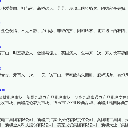
影
天使爱美丽、祖与占、新桥恋人、芳芳、屋顶上的轻骑兵、阿德尔曼夫妇
影
、蓝色爱情、不见不散、庐山恋、非诚勿扰、阿司匹林、北京遇上西雅图
影
诺丁山、时空恋旅人、傲慢与偏见、英国病人、爱再来一次、东方快车恋
荐
蛮女友、爱再来一次、一天、诺丁山、罗密欧与朱丽叶、廊桥遗梦、泰坦
哪里
居建材批发市场、新疆九鼎农产品批发市场、伊犁九鼎富通农产品批发交易
批发市场、南疆昆仑农批市场、博乐市宝亿亚欧商品城、新疆江楠国际商
变电工集团有限公司、新疆广汇实业投资有限责任公司、兵团建工集团、
司、新疆金风科技股份有限公司、美克投资集团有限公司、新疆天业（集