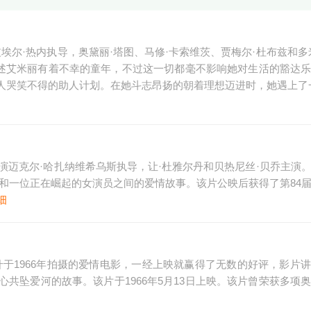
皮埃尔·热内执导，奥黛丽·塔图、马修·卡索维茨、贾梅尔·杜布兹和多
影讲述艾米丽有着不幸的童年，不过这一切都毫不影响她对生活的豁达
人哭笑不得的助人计划。在她斗志昂扬的朝着理想迈进时，她遇上了
导演迈克尔·哈扎纳维希乌斯执导，让·杜雅尔丹和贝热尼丝·贝乔主演
演员和一位正在崛起的女演员之间的爱情故事。该片公映后获得了第84
细
于1966年拍摄的爱情电影，一经上映就赢得了无数的好评，影片
共坠爱河的故事。该片于1966年5月13日上映。该片曾荣获多项