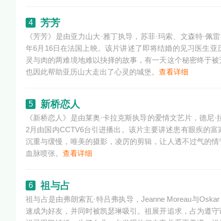
芳芳
4
《芳芳》是由亚力山大·雅丁执导，苏菲·玛索、文森特·佩雷斯、M
年6月16日在法国上映。该片讲述了即将结婚的见习医生
灵与肉的两难境地难以抉择的故事，有一天这个秘密终于被
也因此帮助亚历山大走出了心灵的城堡。
查看详细
新桥恋人
5
《新桥恋人》是由莱奥·卡拉克斯执导的爱情文艺片，德尼·拉旺、朱丽
2月由国内CCTV6台引进播出。该片主要讲述患有眼疾的
沉重与缓慢，唯美的摄影，凌厉的剪辑，让人透不过气的情
血脉喷张。
查看详细
祖与占
6
祖与占是由弗朗索瓦·特吕弗执导，Jeanne Moreau与Os
速成为好友，并同时被凯瑟琳吸引。祖展开追求，占为遵守