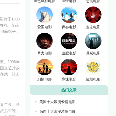
黑色幽默电影
温情电影
悲伤电影
影片于1993
盾挣扎，陷入
爱国电影
青春电影
变态电影
了那面镜子，
暴力电影
血腥电影
悬疑电影
演。2006年
法国文艺片的
一段戏，让人
剧情电影
惊悚电影
烧脑电影
热门文章
美国十大浪漫爱情电影
法国青年占，迅
。战后重逢，
韩国十大浪漫爱情电影