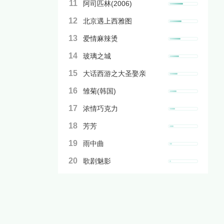
11
阿司匹林(2006)
12
北京遇上西雅图
13
爱情麻辣烫
14
玻璃之城
15
大话西游之大圣娶亲
16
雏菊(韩国)
17
浓情巧克力
18
芳芳
19
雨中曲
20
歌剧魅影