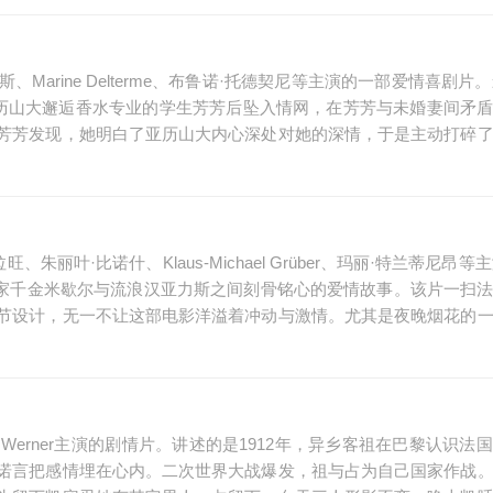
arine Delterme、布鲁诺·托德契尼等主演的一部爱情喜剧片。
亚历山大邂逅香水专业的学生芳芳后坠入情网，在芳芳与未婚妻间矛
芳芳发现，她明白了亚历山大内心深处对她的深情，于是主动打碎
叶·比诺什、Klaus-Michael Grüber、玛丽·特兰蒂尼昂等主
富家千金米歇尔与流浪汉亚力斯之间刻骨铭心的爱情故事。该片一扫
节设计，无一不让这部电影洋溢着冲动与激情。尤其是夜晚烟花的
kar Werner主演的剧情片。讲述的是1912年，异乡客祖在巴黎认识
诺言把感情埋在心内。二次世界大战爆发，祖与占为自己国家作战