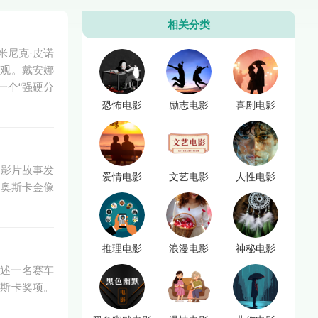
相关分类
米尼克·皮诺
乐观。戴安娜
一个“强硬分
恐怖电影
励志电影
喜剧电影
。影片故事发
爱情电影
文艺电影
人性电影
届奥斯卡金像
推理电影
浪漫电影
神秘电影
讲述一名赛车
奥斯卡奖项。