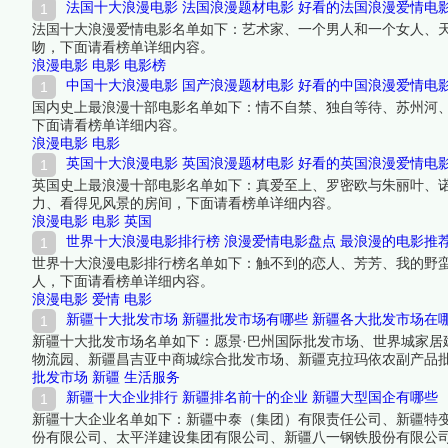
法国十大浪漫电影 法国浪漫题材电影 好看的法国浪漫爱情电
法国十大浪漫爱情电影名单如下：艺术家、一个男人和一个女人、
吻，下面请看榜单详细内容。
浪漫电影
电影
电影榜
中国十大浪漫电影 国产浪漫题材电影 好看的中国浪漫爱情电
国内史上最浪漫十部电影名单如下：情不自禁、独自等待、苏州河
下面请看榜单详细内容。
浪漫电影
电影
英国十大浪漫电影 英国浪漫题材电影 好看的英国浪漫爱情电
英国史上最浪漫十部电影名单如下：真爱至上、罗密欧与朱丽叶、
力、看得见风景的房间，下面请看榜单详细内容。
浪漫电影
电影
英国
世界十大浪漫电影排行榜 浪漫爱情电影盘点 最浪漫的电影推
世界十大浪漫电影排行榜名单如下：触不到的恋人、芳芳、我的野
人，下面请看榜单详细内容。
浪漫电影
爱情
电影
新疆十大批发市场 新疆批发市场有哪些 新疆各大批发市场在
新疆十大批发市场名单如下：愿景·巴州国际批发市场、世界城家
物流园、新疆昌吉亚中商城综合批发市场、新疆克拉玛依农副产品
榜单详细内容。
批发市场
新疆
生活服务
新疆十大企业排行 新疆排名前十的企业 新疆大型国企有哪些
新疆十大企业名单如下：新疆中泰（集团）有限责任公司、新疆特
份有限公司、太平洋建设集团有限公司、新疆八一钢铁股份有限公