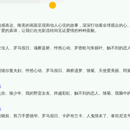
情感表达、唯美的画面呈现和动人心弦的故事，深深打动着全球观众的心
了爱的真谛，让我们在光影流转间见证爱情的种种面貌。
世佳人、罗马假日、魂断蓝桥、怦然心动、罗密欧与朱丽叶、触不到的恋
阿德尔曼夫妇、怦然心动、罗马假日、廊桥遗梦、雏菊、天使爱美丽、阿
影
见你、狼少年、我的野蛮女友、跨越彩虹、触不到的恋人、雏菊、我脑中
影
破晓前、剪刀手爱德华、罗马假日、卡萨布兰卡、人鬼情未了、泰坦尼克