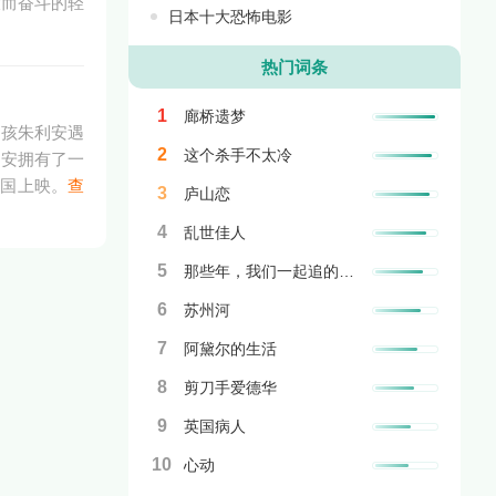
放而奋斗的轻
日本十大恐怖电影
热门词条
1
廊桥遗梦
男孩朱利安遇
2
这个杀手不太冷
利安拥有了一
法国上映。
查
3
庐山恋
4
乱世佳人
5
那些年，我们一起追的女孩
6
苏州河
7
阿黛尔的生活
8
剪刀手爱德华
9
英国病人
10
心动