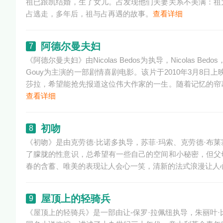
祖已跟凯结婚，生了女儿。占发现他们夫妻关系不美满：祖
占逃走，多年后，祖与占再遇的故事。
查看详细
阿德尔曼夫妇
7
《阿德尔曼夫妇》由Nicolas Bedos为执导，Nicolas Bedos，D
Gouy为主演的一部剧情喜剧电影。该片于2010年3月8
莎拉，希望能抢先报道这位伟大作家的一生。随着记忆的帘
查看详细
初吻
8
《初吻》是由克劳德·比诺多执导，苏菲·玛索、克劳德·布
了朦胧的性意识，总希望有一些自己的空间和小秘密，但父
春的含蓄、唯美的表现让人会心一笑，清新的法式浪漫让人
屋顶上的轻骑兵
9
《屋顶上的轻骑兵》是一部由让-保罗·拉佩纽执导，朱丽叶