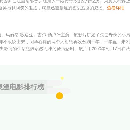
安吉罗在法国南部普罗旺斯的一段传奇般的爱情经历。为意大利解
避奥地利间谍的追逐，就是迅速蔓延的霍乱瘟疫的威胁。
查看详细
内、玛丽昂·歌迪亚、吉尔·勒卢什主演。该影片讲述了失去母亲的小
却不敢说出来，同样心痛的两个人相约再次分别十年。十年里，朱
激情的生活这般索然无味的爱情悲剧。该片于2003年9月17日在
浪漫电影排行榜