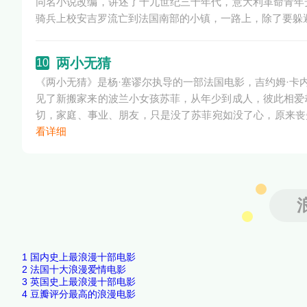
同名小说改编，讲述了十九世纪三十年代，意大利革命青年
骑兵上校安吉罗流亡到法国南部的小镇，一路上，除了要躲
两小无猜
10
《两小无猜》是杨·塞谬尔执导的一部法国电影，吉约姆·卡
见了新搬家来的波兰小女孩苏菲，从年少到成人，彼此相爱
切，家庭、事业、朋友，只是没了苏菲宛如没了心，原来丧失
看详细
1
国内史上最浪漫十部电影
2
法国十大浪漫爱情电影
3
英国史上最浪漫十部电影
4
豆瓣评分最高的浪漫电影