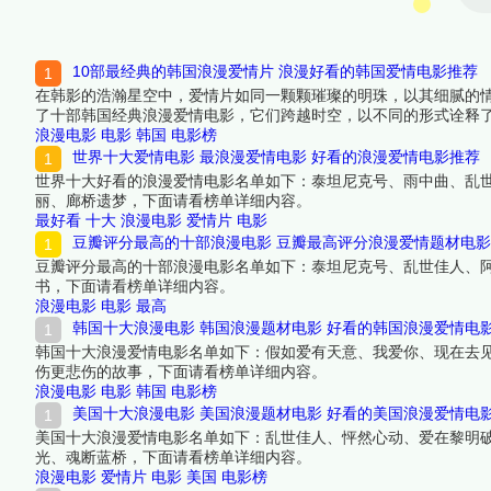
10部最经典的韩国浪漫爱情片 浪漫好看的韩国爱情电影推荐
在韩影的浩瀚星空中，爱情片如同一颗颗璀璨的明珠，以其细腻的
了十部韩国经典浪漫爱情电影，它们跨越时空，以不同的形式诠释
浪漫电影
电影
韩国
电影榜
世界十大爱情电影 最浪漫爱情电影 好看的浪漫爱情电影推荐
世界十大好看的浪漫爱情电影名单如下：泰坦尼克号、雨中曲、乱
丽、廊桥遗梦，下面请看榜单详细内容。
最好看
十大
浪漫电影
爱情片
电影
豆瓣评分最高的十部浪漫电影 豆瓣最高评分浪漫爱情题材电影
豆瓣评分最高的十部浪漫电影名单如下：泰坦尼克号、乱世佳人、
书，下面请看榜单详细内容。
浪漫电影
电影
最高
韩国十大浪漫电影 韩国浪漫题材电影 好看的韩国浪漫爱情电
韩国十大浪漫爱情电影名单如下：假如爱有天意、我爱你、现在去
伤更悲伤的故事，下面请看榜单详细内容。
浪漫电影
电影
韩国
电影榜
美国十大浪漫电影 美国浪漫题材电影 好看的美国浪漫爱情电
美国十大浪漫爱情电影名单如下：乱世佳人、怦然心动、爱在黎明
光、魂断蓝桥，下面请看榜单详细内容。
浪漫电影
爱情片
电影
美国
电影榜