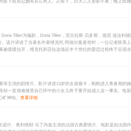
为留下凯容忍她有其它男人。占留下，白天三人形影不离；晚上凯
oria Tillier为编剧，Doria Tillier，尼古拉斯·贝多斯，德尼·波达利德斯
日上映。该片讲述了当著名作家维克托·阿德尔曼逝世时，一位记者联系
幕被缓缓拉开，维克托和莎拉这场近半个世纪的爱恋过程终于呈现
莱塞等主演的剧情片。影片讲述13岁的女孩薇卡，刚刚进入青春期的
母却一直很难接受自己怀中的小女儿终于要开始成人这一事实。电
心旷神怡。
查看详细
·比诺什、奥利维耶·马丁内兹主演的法国古典爱情片。电影是由法国