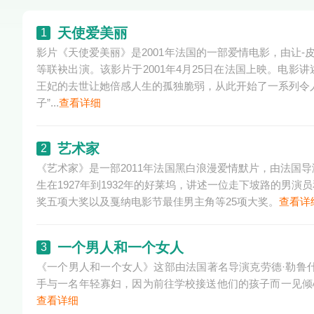
天使爱美丽
1
影片《天使爱美丽》是2001年法国的一部爱情电影，由让-
等联袂出演。该影片于2001年4月25日在法国上映。电
王妃的去世让她倍感人生的孤独脆弱，从此开始了一系列令
子”...
查看详细
艺术家
2
《艺术家》是一部2011年法国黑白浪漫爱情默片，由法国
生在1927年到1932年的好莱坞，讲述一位走下坡路的男
奖五项大奖以及戛纳电影节最佳男主角等25项大奖。
查看详
一个男人和一个女人
3
《一个男人和一个女人》这部由法国著名导演克劳德·勒鲁什
手与一名年轻寡妇，因为前往学校接送他们的孩子而一见倾心
查看详细