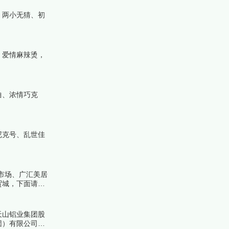
、两小无猜、初
、爱情麻辣烫，
曲、浓情巧克
尼克号、乱世佳
市场、广汇美居
贸城，下面请看
天山铝业集团股
团）有限公司，