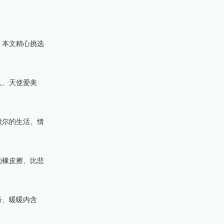
。本文精心挑选
人、天使爱美
黛尔的生活、情
的橡皮擦、比悲
号、暖暖内含