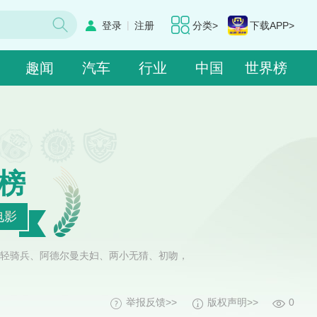
|
登录
注册
分类>
下载APP>
趣闻
汽车
行业
中国
世界榜
榜
电影
轻骑兵、阿德尔曼夫妇、两小无猜、初吻，
举报反馈>>
版权声明>>
0