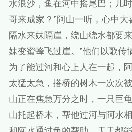
水浪沙，鱼在河中摇尾巴；几
哥来成家？”阿山一听，心中大
隔水来妹隔崖，绕山绕水都要
妹变蜜蜂飞过崖。”他们以歌传
为了能过河和心上人在一起，
太猛太急，搭桥的树木一次次
山正在焦急万分之时，一只巨
山托起桥木，帮他过河与阿水
和阿水通过龟的帮助，天天都