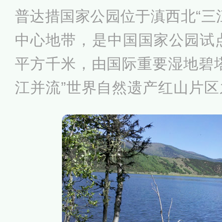
然保护区，涉及大熊猫及区内
普达措国家公园位于滇西北“三
物。
中心地带，是中国国家公园试点
平方千米，由国际重要湿地碧
江并流”世界自然遗产红山片
构成，以碧塔海、属都湖和弥
组成部分。普达措国家公园海拔在
之间，拥有地质地貌、湖泊湿
流、珍稀动植物等，原始生态
多，湖泊、牧场、湿地、原始