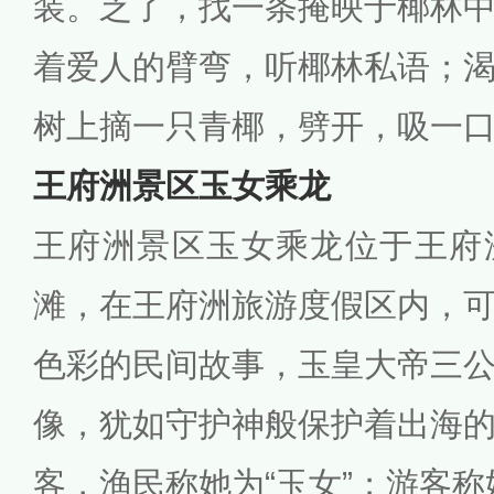
装。乏了，找一条掩映于椰林
着爱人的臂弯，听椰林私语；
树上摘一只青椰，劈开，吸一
王府洲景区玉女乘龙
王府洲景区玉女乘龙位于王府
滩，在王府洲旅游度假区内，
色彩的民间故事，玉皇大帝三
像，犹如守护神般保护着出海
客，渔民称她为“玉女”；游客称