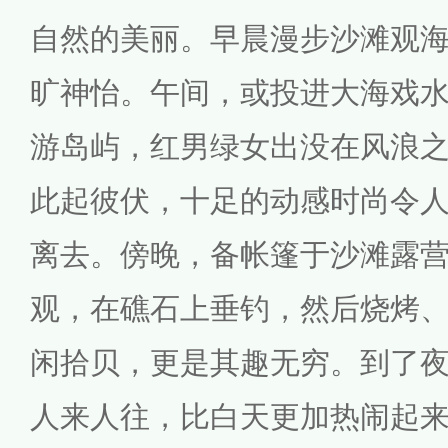
自然的美丽。早晨漫步沙滩观
旷神怡。午间，或投进大海戏
游岛屿，红男绿女出没在风浪
此起彼伏，十足的动感时尚令
离去。傍晚，备帐篷于沙滩露
观，在礁石上垂钓，然后烧烤
闲拾贝，更是其趣无穷。到了
人来人往，比白天更加热闹起