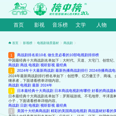
首页
影视
音乐榜
文学
人物
首页
影视榜
电视剧场景题材
商战剧
商战剧排名前10名 做生意必看的10部电视剧排排榜
中国最经典十大商战剧名单如下：大时代、天道、大宅门、创世纪
商战剧
商战
电视剧
视听影视
最经典
2024年十大最新商战剧 最新热播商战剧排行 2024待播商战
2024年最新商战剧排行榜名单如下：创想季、亿万傻王子、商魂
继承者，下面请看榜单详细内容。
商战剧
电视剧
最新
2024年
日本最经典十大商战剧 日本商战电视剧有哪些 好看的商战题
日本最经典十大商战剧名单如下：罗斯福游戏、不毛地带、半泽直树、
小子，下面请看榜单详细内容。
商战剧
日剧
电视剧
视听影视
最经典
美国十大经典商战剧 精彩的美国商战电视剧 商战题材好看的