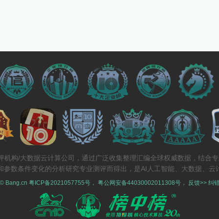
测评机构/大数据云计算公司，通过广泛收集整理汇编全球权威数据，结合
和参数条件变化的分析研究专业测评而得出，是AI人工智能、大数据、云
 © Bang.cn
粤ICP备2021057755号
，
粤公网安备44030002011308号
，
反馈>>
纠错