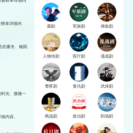
请看榜单详细内
看榜单详细内
腐剧
军旅剧
律政剧
言的夏冬、榆阳
人物传剧
医疗剧
谍战剧
警匪剧
复仇剧
武侠剧
的时光、微微一
商战剧
政治剧
职场剧
详细内容。