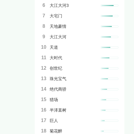
6
大江大河3
7
大宅门
8
天地豪情
9
大江大河
10
天道
11
大时代
12
创世纪
13
珠光宝气
14
绝代商骄
15
猎场
16
半泽直树
17
巨人
18
菊花醉