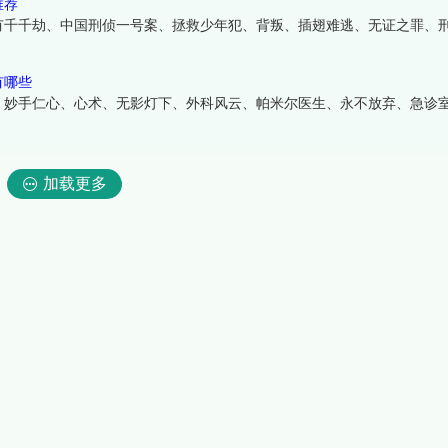
推荐
有千千劫、中国刑侦一号案、拯救少年犯、背叛、插翅难逃、无证之罪、
有哪些
、妙手仁心、心术、无影灯下、外科风云、帕米尔医生、永不放弃、急诊
加载更多