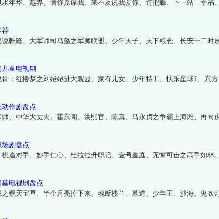
似水年华、越界、请你原谅我、来不及说我爱你、过把瘾、下一站，幸福
推荐
戏说乾隆、大军师司马懿之军师联盟、少年天子、天下粮仓、长安十二时
的儿童电视剧
戏骨：红楼梦之刘姥姥进大观园、家有儿女、少年特工、快乐星球1、东方
的动作剧盘点
宗师、中华大丈夫、霍东阁、洪熙官、陈真、马永贞之争霸上海滩、再向
职场剧盘点
、棋逢对手、妙手仁心、杜拉拉升职记、壹号皇庭、无懈可击之高手如林
盗墓电视剧盘点
藏之觐天宝匣、半个月亮掉下来、魂断楼兰、墓道、少年王、沙海、鬼吹