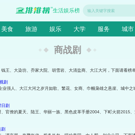
生活娱乐榜
美食
旅游
娱乐
大学
服务
城市
商战剧
、钱王、大染坊、乔家大院、胡雪岩、大清盐商、大江大河，下面请看榜
电视剧
、企业强人、大江大河之岁月如歌、繁花、女商、巾帼枭雄之悬崖、城中之
材日剧
官僚的夏天、陆王、华丽一族、黑色皮革手册2004、下町火箭2015
美剧