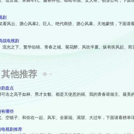
街、谎言屋、奔腾年代、服务外包、嘻哈帝国、女人帮、创业公司，下面
视剧
、笑看风云、溏心风暴2、巨人、绝代商骄、溏心风暴、天地豪情，下面请
的商战电视剧
去、流光之下、繁华似锦、青春之城、菊花醉、风吹半夏、纵有疾风起、简
其他推荐
像剧盘点
懈可击之高手如林、男才女貌、都是天使惹的祸、我的青春谁做主、最美
剧有哪些
代、空镜子、和你在一起、风车、全家福、渴望、大过年，下面请看榜单
情电视剧推荐