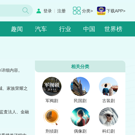
|
登录
注册
分类>
下载APP>
趣闻
汽车
行业
中国
世界榜
相关分类
单详细内容。
城、家族荣耀之
军阀剧
民国剧
古装剧
、监査法人、金融
刑侦剧
偶像剧
科幻剧