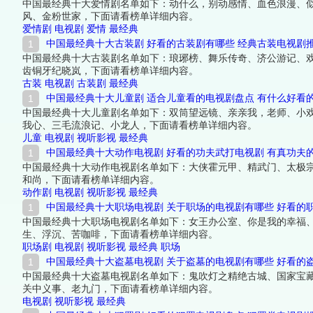
中国最经典十大爱情剧名单如下：动什么，别动感情、血色浪漫、
风、金粉世家，下面请看榜单详细内容。
爱情剧
电视剧
爱情
最经典
中国最经典十大古装剧 好看的古装剧有哪些 经典古装电视剧
中国最经典十大古装剧名单如下：琅琊榜、舞乐传奇、济公游记、
齿铜牙纪晓岚，下面请看榜单详细内容。
古装
电视剧
古装剧
最经典
中国最经典十大儿童剧 适合儿童看的电视剧盘点 有什么好看
中国最经典十大儿童剧名单如下：双筒望远镜、亲亲我，老师、小
我心、三毛流浪记、小龙人，下面请看榜单详细内容。
儿童
电视剧
视听影视
最经典
中国最经典十大动作电视剧 好看的功夫武打电视剧 有真功夫
中国最经典十大动作电视剧名单如下：大侠霍元甲、精武门、太极
和尚，下面请看榜单详细内容。
动作剧
电视剧
视听影视
最经典
中国最经典十大职场电视剧 关于职场的电视剧有哪些 好看的
中国最经典十大职场电视剧名单如下：女王办公室、你是我的幸福
生、浮沉、苦咖啡，下面请看榜单详细内容。
职场剧
电视剧
视听影视
最经典
职场
中国最经典十大盗墓电视剧 关于盗墓的电视剧有哪些 好看的
中国最经典十大盗墓电视剧名单如下：鬼吹灯之精绝古城、国家宝
关中义事、老九门，下面请看榜单详细内容。
电视剧
视听影视
最经典