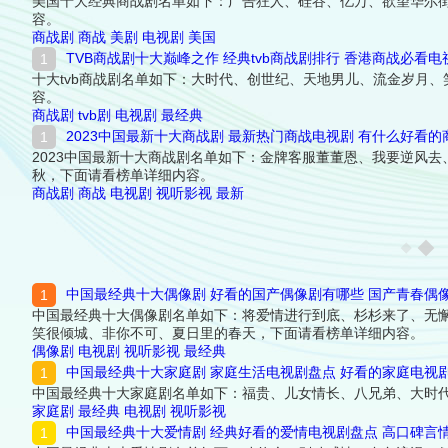
美国十大经典商战剧名单如下：广告狂人、硅谷、亿万、欲望华尔
容。
商战剧
商战
美剧
电视剧
美国
TVB商战剧十大巅峰之作 经典tvb商战剧排行 香港商战必看电
十大tvb商战剧名单如下：大时代、创世纪、天地男儿、流金岁月
容。
商战剧
tvb剧
电视剧
最经典
2023中国最新十大商战剧 最新热门商战电视剧 有什么好看
2023中国最新十大商战剧名单如下：金牌客服董董恩、我要逆风
秋，下面请看榜单详细内容。
商战剧
商战
电视剧
视听影视
最新
中国最经典十大偶像剧 好看的国产偶像剧有哪些 国产青春偶
中国最经典十大偶像剧名单如下：将爱情进行到底、杉杉来了、无
笑很倾城、非你不可、夏日里的春天，下面请看榜单详细内容。
偶像剧
电视剧
视听影视
最经典
中国最经典十大家庭剧 家庭生活电视剧盘点 好看的家庭电视
中国最经典十大家庭剧名单如下：福贵、儿女情长、八兄弟、大时
家庭剧
最经典
电视剧
视听影视
中国最经典十大爱情剧 经典好看的爱情电视剧盘点 高口碑言