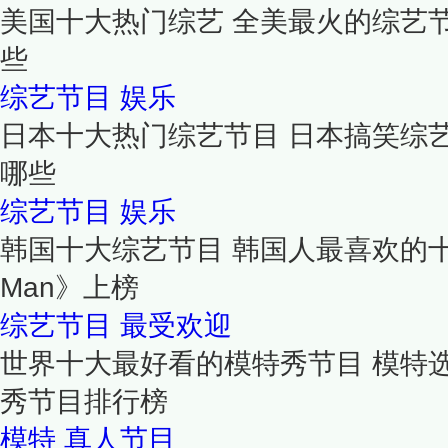
美国十大热门综艺 全美最火的综艺
些
综艺节目
娱乐
日本十大热门综艺节目 日本搞笑综
哪些
综艺节目
娱乐
韩国十大综艺节目 韩国人最喜欢的十大
Man》上榜
综艺节目
最受欢迎
世界十大最好看的模特秀节目 模特
秀节目排行榜
模特
真人节目