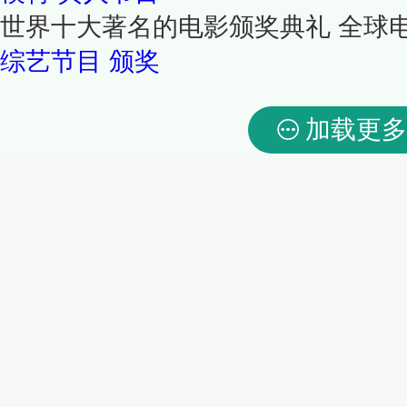
世界十大著名的电影颁奖典礼 全球
综艺节目
颁奖
加载更多