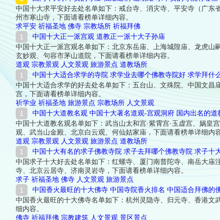
中国十大求平安好去处名单如下：戒台寺、消灾寺、平安寺（广东
州市寒山寺，下面请看榜单详细内容。
求平安
祈福圣地
佛寺
宗教场所
祈福拜佛
中国十大正一派宫观 道教正一派十大子孙庙
中国十大正一派宫观名单如下：北京东岳庙、上海城隍庙、龙虎山
玄妙观、句容市茅山道院，下面请看榜单详细内容。
道观
宗教景观
人文景观
旅游景点
道教场所
中国十大适合求学的寺院 求学业去哪个佛教寺院好 求学拜什
中国十大适合求学的好去处名单如下：五台山、文殊院、中国文昌
宫，下面请看榜单详细内容。
祈学业
祈福圣地
旅游景点
宗教场所
人文景观
中国十大道教名观 中国十大著名道观-宫观洞府 国内出名的道
中国十大道教名观名单如下：武当山太和宫·紫霄宫·玉虚宫、娲皇
观、武当山金殿、北京白云观、何仙姑家庙，下面请看榜单详细内
道观
宗教景观
人文景观
旅游景点
道教场所
中国十大有名的求子佛教寺院 求子去拜哪个佛教寺院 求子十
中国求子十大好去处名单如下：红螺寺、厦门南普陀寺、南岳大庙注
寺、北京云居寺、济南灵岩寺，下面请看榜单详细内容。
求子
祈福圣地
佛寺
人文景观
旅游景点
中国香火最旺的十大佛寺 中国寺院香火排名 中国适合拜佛的
中国香火最旺的十大佛寺名单如下：杭州灵隐寺、归元寺、香港文
细内容。
佛寺
祈福拜佛
宗教建筑
人文景观
景区景点