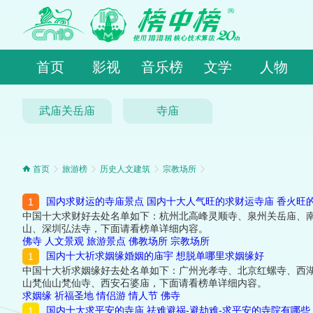
首页
影视
音乐榜
文学
人物
武庙关岳庙
寺庙
首页
旅游榜
历史人文建筑
宗教场所
国内求财运的寺庙景点 国内十大人气旺的求财运寺庙 香火旺
中国十大求财好去处名单如下：杭州北高峰灵顺寺、泉州关岳庙、
山、深圳弘法寺，下面请看榜单详细内容。
佛寺
人文景观
旅游景点
佛教场所
宗教场所
国内十大祈求姻缘婚姻的庙宇 想脱单哪里求姻缘好
中国十大祈求姻缘好去处名单如下：广州光孝寺、北京红螺寺、西
山梵仙山梵仙寺、西安石婆庙，下面请看榜单详细内容。
求姻缘
祈福圣地
情侣游
情人节
佛寺
国内十大求平安的寺庙 祛难避祸-避劫难-求平安的寺院有哪些