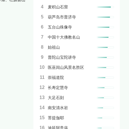
4
麦积山石窟
5
葫芦岛市普济寺
6
五台山殊像寺
7
中国十大佛教名山
8
始祖山
9
普陀山宝陀讲寺
10
医巫闾山风景名胜区
11
崇福道院
12
长寿定慧寺
13
大足石刻
14
南安清水岩
15
菩提伽耶
16
迪延阿贵庙