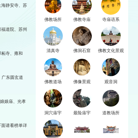
上海静安寺、苏
佛教场所
佛教寺庙
寺庙语系
崇福道院、苏州
清真寺
佛洞石窟
佛教文化景观
潭柘寺、雍和
、广东圆玄道
佛教道场
佛像景观
观音洞
山娘娘庙、光孝
洞穴庙宇
最险庙宇
道教场所
下面请看榜单详