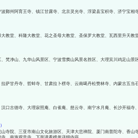
宁波鄞州阿育王寺、镇江甘露寺、北京灵光寺、浮梁县宝积寺、济宁宝相
得大教堂、科隆大教堂、花之圣母大教堂、圣保罗大教堂、瓦西里升天教
区、梵净山、九华山风景区、宁波雪窦山风景名胜区、大理宾川鸡足山景
、拉萨甘丹寺、哲蚌寺、甘肃拉卜楞寺、云南噶丹松赞林寺、内蒙古五当
、汉口古德寺、大理寂照庵、白雀庵、慈云寺、南宁水月庵、长沙开福寺
院）
陀山寺院、三亚市南山文化旅游区、天津大悲禅院、厦门南普陀寺、香山
禅寺、南海观音寺，下面请看榜单详细内容。