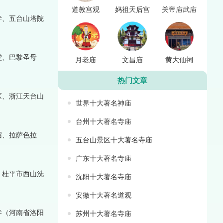
道教宫观
妈祖天后宫
关帝庙武庙
寺、五台山塔院
堂、巴黎圣母
月老庙
文昌庙
黄大仙祠
热门文章
区、浙江天台山
世界十大著名神庙
台州十大著名寺庙
召、拉萨色拉
五台山景区十大著名寺庙
广东十大著名寺庙
、桂平市西山洗
沈阳十大著名寺庙
安徽十大著名道观
寺（河南省洛阳
苏州十大著名寺庙