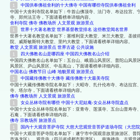
中国供奉佛祖舍利的十大佛寺 中国有哪些寺院供奉佛祖舍利
中国十大舍利寺院名单如下：牛首山佛顶寺、法门寺、布达拉宫、
寺、郑州法王寺，下面请看榜单详细内容。
舍利寺院
佛寺
佛教场所
人文景观
旅游景点
世界十大著名教堂 世界基督教堂排名 这些教堂闻名世界
世界十大著名教堂名单如下：塞维利亚大教堂、米兰大教堂、圣彼
院、威斯敏斯特大教堂、里约大教堂，下面请看榜单详细内容。
教堂
人文景观
旅游景点
世界古迹
公共设施
四大佛教名山是哪四座 中国四大佛教名山介绍
中国四大佛教名山名单如下：五台山、峨眉山风景区、普陀山风景
风景区、庐山风景区、中岳嵩山，下面请看榜单详细内容。
中国名山
佛教节日
山峰
地貌景观
旅游景点
中国藏传佛教十大佛寺 藏传佛教十大最美寺院
中国十大藏传佛教寺院名单如下：大昭寺、扎什伦布寺、布达拉宫
寺、塔尔寺，下面请看榜单详细内容。
佛寺
佛教场所
人文景观
旅游景点
女众丛林寺院有哪些 中国十大尼姑庵-女众丛林寺院盘点
中国十大女众丛林寺院名单如下：亚青寺、莲溪寺、五台山普寿寺
石庵，下面请看榜单详细内容。
佛寺
宗教场所
旅游景点
国内十大观音菩萨寺院 大慈大悲观世音菩萨道场寺院（大悲
中国十大观音菩萨寺院名单如下：遂宁市中国观音故里旅游区、普
市洛龙区）、观音寺（四川省成都市新津区）、南海禅寺、古观音