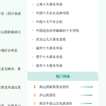
上海十大著名寺庙
中国十大女众丛林寺院
羊宫（四川省成
中国十大千年古刹
中国适合祈求姻缘的十大寺院
音山国家森林公
武当山九大著名道观
扬州十大著名寺庙
姜堰区古寿圣
西宁十大著名寺庙
韶关十大著名寺庙
安县宝峰寺、青
热门词条
1
嵩山国家风景名胜区
安青龙寺遗址景
2
庐山风景区
3
南京牛首山文化旅游区
帝庙、社旗县山