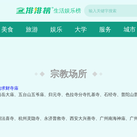
生活娱乐榜
美食
旅游
娱乐
大学
服务
城市
宗教场所
的求财寺庙
南岳大庙、五台山五爷庙、归元寺、色拉寺分寺扎基寺、石经寺、普陀山
湖法喜寺、杭州灵隐寺、永济普救寺、西安大兴善寺、广州南海神庙、广