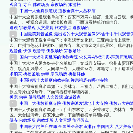
观音寺
寺庙
佛教场所
宗教场所
旅游榜
中国十大全真派道观 道教全真十大丛林庙
中国十大全真派道观名单如下：西安市万寿八仙宫、北京白云观、
都市）、楼观台道观、武汉长春观，下面请看榜单详细内容。
道观
宗教景观
人文景观
旅游景点
道教场所
中国最美观音圣像 最出名的十大观音圣像(不含千手千眼观音像
中国十大观音圣像名单如下：南海观音文化苑、三亚南山海上观音
园、广州市莲花山旅游区、隆兴寺、孝义市金龙山风景区、毗卢洞
观音像
佛像
观音寺
佛教场所
宗教场所
国内十大求消灾延寿的佛教寺院 求长寿-祈福消灾-拜药师琉
中国十大求消灾延寿好去处名单如下：文成县安福寺、徐州市贾汪
寺、镜泊湖风景区、大同华严寺、大理崇圣寺、潭柘寺，下面请看
求消灾
祈福圣地
佛寺
宗教场所
祈福拜佛
中国禅宗十大祖庭佛教寺院 禅宗祖庭有哪些寺院
中国十大禅宗祖庭名单如下：少林寺、三祖寺、岳西二祖寺、四祖
原区青原山净居寺，下面请看榜单详细内容。
禅宗
佛寺
佛教场所
人文景观
旅游景点
中国十大佛教祖庭寺院 佛教宗派发源地十大寺院 佛教八大宗
中国十大佛教祖庭名单如下：庐山东林寺、西安香积寺、少林寺、
区、天台国清寺、西安净业寺，下面请看榜单详细内容。
佛寺
佛教场所
宗教场所
人文景观
旅游景点
中国最大的关庙在哪 全国关圣帝君庙排行 中国四大-八大关帝
中国十大关帝庙名单如下：解州关帝庙旅游景区、当阳关陵、洛阳