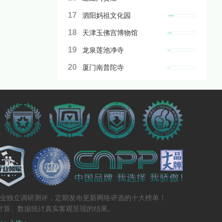
17
泗阳妈祖文化园
18
天津玉佛宫博物馆
19
龙泉莲池净寺
20
厦门南普陀寺
专业独立调研测评，定期发布更新网络评选的十大榜单！
计算、数据统计真实客观呈现的结果。