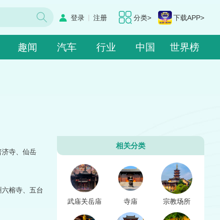
|
登录
注册
分类>
下载APP>
趣闻
汽车
行业
中国
世界榜
相关分类
普济寺、仙岳
州六榕寺、五台
武庙关岳庙
寺庙
宗教场所