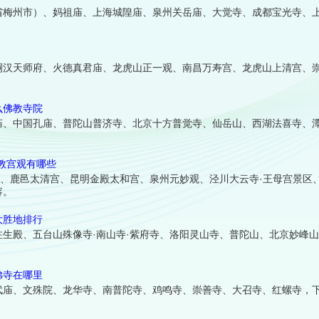
省梅州市）、妈祖庙、上海城隍庙、泉州关岳庙、大觉寺、成都宝光寺、
嗣汉天师府、火德真君庙、龙虎山正一观、南昌万寿宫、龙虎山上清宫、
么佛教寺院
庙、中国孔庙、普陀山普济寺、北京十方普觉寺、仙岳山、西湖法喜寺、
教宫观有哪些
宫、鹿邑太清宫、昆明金殿太和宫、泉州元妙观、泾川大云寺·王母宫景区
容。
大胜地排行
生殿、五台山殊像寺·南山寺·紫府寺、洛阳灵山寺、普陀山、北京妙峰
佛寺在哪里
武庙、文殊院、龙华寺、南普陀寺、鸡鸣寺、崇善寺、大召寺、红螺寺，