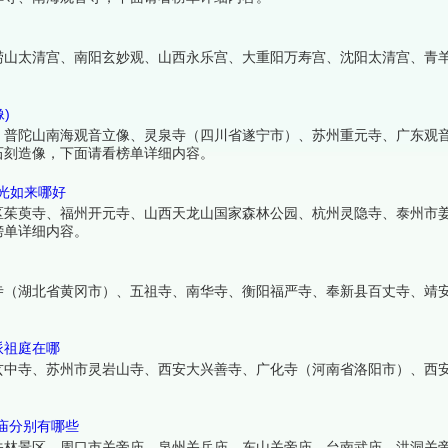
崂山太清宫、南阳玄妙观、山西永乐宫、大重阳万寿宫、沈阳太清宫、青
)
、普陀山南海观音立像、灵泉寺（四川省遂宁市）、苏州重元寺、广东观
石刻造像，下面请看榜单详细内容。
璃光如来哪好
区茱萸寺、福州开元寺、山西天龙山国家森林公园、杭州灵隐寺、泰州市
榜单详细内容。
寺（湖北省黄冈市）、五祖寺、南华寺、衡阳福严寺、奉新县百丈寺、靖
派祖庭在哪
玄中寺、苏州市灵岩山寺、西安大兴善寺、广化寺（河南省洛阳市）、西
庙分别有哪些
关林景区、周口市关帝庙、泉州关岳庙、东山关帝庙、台南武庙、洪洞关