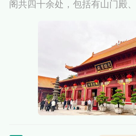
阁共四十余处，包括有山门殿
览楼、大雄宝殿、藏经楼等，
堂、祖师殿、伽蓝殿、钟鼓楼
弘法寺会定期举办各种佛教法
华严共修、大供天祈福法会等