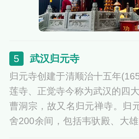
武汉归元寺
5
归元寺创建于清顺治十五年(16
莲寺、正觉寺今称为武汉的四
曹洞宗，故又名归元禅寺。归元
舍200余间，包括韦驮殿、大
阁、圆通阁、罗汉堂等。这里