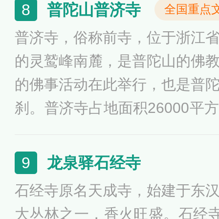
普陀山普济寺
8
全国重点
普济寺，俗称前寺，位于浙江
的灵鹫峰南麓，是普陀山的佛
的佛事活动在此举行，也是普
刹。普济寺占地面积26000平
南，有石牌坊、御碑亭、八角
圆通殿、藏经楼、方丈殿等景
龙泉驿石经寺
9
典型代表和浙江清代官式建筑
石经寺原名天成寺，始建于东
的历史文化和艺术价值。
大丛林之一，香火旺盛。石经寺