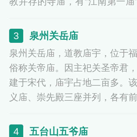
教并存的寺庙，有“江南第一庙”
岳大庙分为九进四重院落，主
奎星阁、正南门、御碑亭、嘉
泉州关岳庙
3
（圣帝殿）、寝宫和北后门等
泉州关岳庙，道教庙宇，位于
道观，西侧为八个佛寺。每年
俗称关帝庙。因主祀关圣帝君
行盛大规模的庙会。
建于宋代，庙宇占地二亩多。
义庙、崇先殿三座并列，各有
进新建仿古楼房一幢。庙内香
东南亚及台湾。现为泉州市区
五台山五爷庙
4