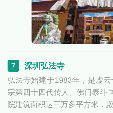
化身，本在汉地，后随一位赴
拉萨（也有说是随文成公主进
基寺。
深圳弘法寺
7
弘法寺始建于1983年，是虚
宗第四十四代传人、佛门泰斗“
院建筑面积达三万多平方米，