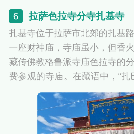
佛经、佛像、法物，还有石雕
拉萨色拉寺分寺扎基寺
6
籍。
扎基寺位于拉萨市北郊的扎基
一座财神庙，寺庙虽小，但香
藏传佛教格鲁派寺庙色拉寺的
费参观的寺庙。在藏语中，“扎
思，“基”是数字“4”的藏文变音
的寺庙”，这是因为最初的扎基
位僧人管理。扎基寺的“财神爷”
拉姆”。据说，这是拉萨城的护法