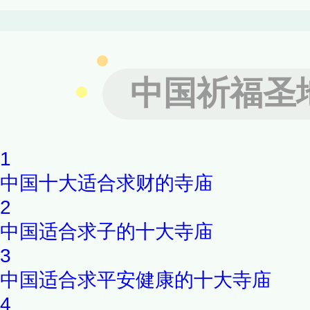
游吟唱胜地，更是山僧持行禅
天竺岩寺、观音寺，梵宇院舍
中国祈福圣
仙洞府。每逢周末的下午过来
人挺多。仙岳山的土地公庙香
1
山、休闲的好去处。
中国十大适合求财的寺庙
2
中国适合求子的十大寺庙
3
中国适合求平安健康的十大寺庙
4