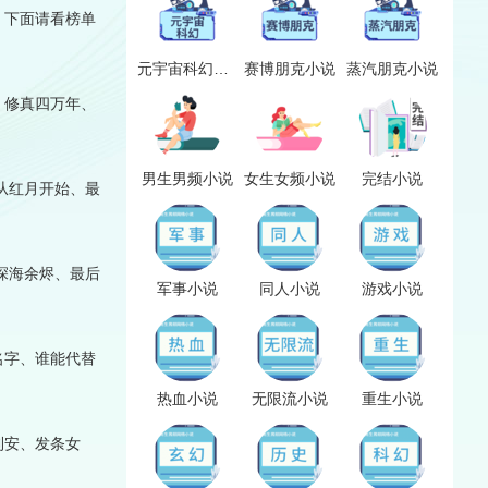
，下面请看榜单
元宇宙科幻小说
赛博朋克小说
蒸汽朋克小说
、修真四万年、
男生男频小说
女生女频小说
完结小说
从红月开始、最
深海余烬、最后
军事小说
同人小说
游戏小说
名字、谁能代替
热血小说
无限流小说
重生小说
利安、发条女