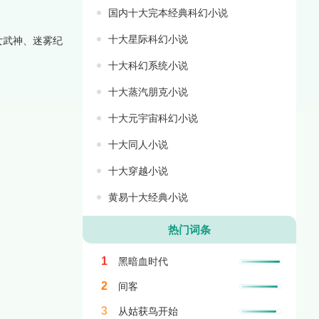
国内十大完本经典科幻小说
十大星际科幻小说
女武神、迷雾纪
十大科幻系统小说
十大蒸汽朋克小说
十大元宇宙科幻小说
十大同人小说
十大穿越小说
黄易十大经典小说
热门词条
1
黑暗血时代
2
间客
3
从姑获鸟开始