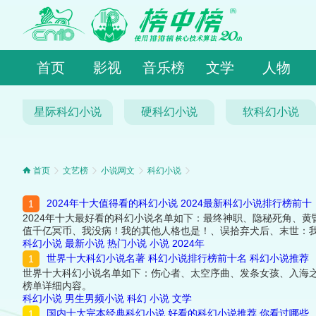
首页
影视
音乐榜
文学
人物
星际科幻小说
硬科幻小说
软科幻小说
首页
文艺榜
小说网文
科幻小说
2024年十大值得看的科幻小说 2024最新科幻小说排行榜前十
2024年十大最好看的科幻小说名单如下：最终神职、隐秘死角、
值千亿冥币、我没病！我的其他人格也是！、误拾弃犬后、末世：
科幻小说
最新小说
热门小说
小说
2024年
世界十大科幻小说名著 科幻小说排行榜前十名 科幻小说推荐
世界十大科幻小说名单如下：伤心者、太空序曲、发条女孩、入海
榜单详细内容。
科幻小说
男生男频小说
科幻
小说
文学
国内十大完本经典科幻小说 好看的科幻小说推荐 你看过哪些