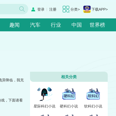
|
登录
注册
分类>
下载APP>
趣闻
汽车
行业
中国
世界榜
相关分类
诡异降临，我充
游戏，下面请看
星际科幻小说
硬科幻小说
软科幻小说