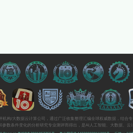
测评机构/大数据云计算公司，通过广泛收集整理汇编全球权威数据，结合
和参数条件变化的分析研究专业测评而得出，是AI人工智能、大数据、云