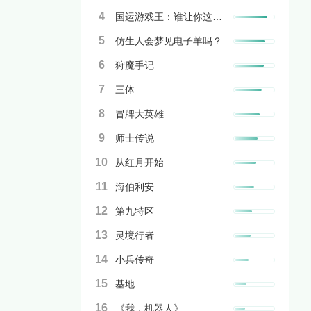
4
国运游戏王：谁让你这么打牌的？
5
仿生人会梦见电子羊吗？
6
狩魔手记
7
三体
8
冒牌大英雄
9
师士传说
10
从红月开始
11
海伯利安
12
第九特区
13
灵境行者
14
小兵传奇
15
基地
16
《我，机器人》