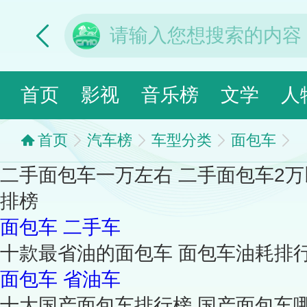
首页
影视
音乐榜
文学
人
首页
汽车榜
车型分类
面包车
二手面包车一万左右 二手面包车2万
排榜
面包车
二手车
十款最省油的面包车 面包车油耗排
面包车
省油车
十大国产面包车排行榜 国产面包车