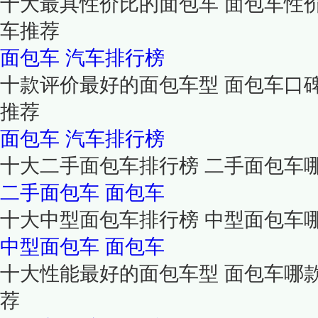
十大最具性价比的面包车 面包车性
车推荐
面包车
汽车排行榜
十款评价最好的面包车型 面包车口
推荐
面包车
汽车排行榜
十大二手面包车排行榜 二手面包车
二手面包车
面包车
十大中型面包车排行榜 中型面包车
中型面包车
面包车
十大性能最好的面包车型 面包车哪
荐