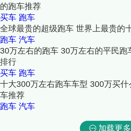
的跑车推荐
买车
跑车
全球最贵的超级跑车 世界上最贵的
跑车
汽车
30万左右的跑车 30万左右的平民跑
排行
买车
跑车
十大300万左右跑车车型 300万买什
车推荐
跑车
汽车
加载更多