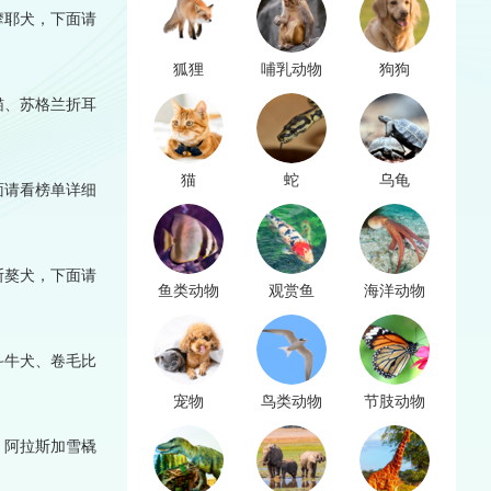
摩耶犬，下面请
狐狸
哺乳动物
狗狗
猫、苏格兰折耳
猫
蛇
乌龟
面请看榜单详细
斯獒犬，下面请
鱼类动物
观赏鱼
海洋动物
斗牛犬、卷毛比
宠物
鸟类动物
节肢动物
、阿拉斯加雪橇