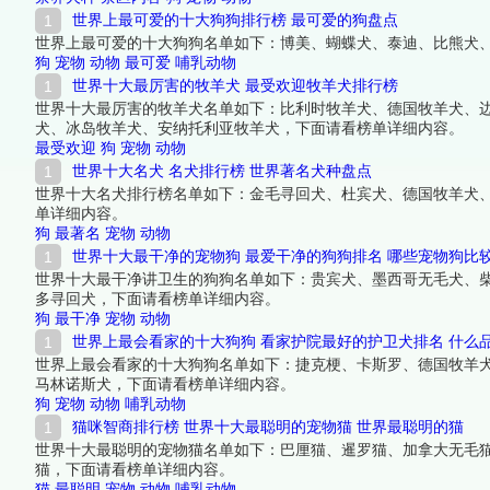
世界上最可爱的十大狗狗排行榜 最可爱的狗盘点
世界上最可爱的十大狗狗名单如下：博美、蝴蝶犬、泰迪、比熊犬
狗
宠物
动物
最可爱
哺乳动物
世界十大最厉害的牧羊犬 最受欢迎牧羊犬排行榜
世界十大最厉害的牧羊犬名单如下：比利时牧羊犬、德国牧羊犬、
犬、冰岛牧羊犬、安纳托利亚牧羊犬，下面请看榜单详细内容。
最受欢迎
狗
宠物
动物
世界十大名犬 名犬排行榜 世界著名犬种盘点
世界十大名犬排行榜名单如下：金毛寻回犬、杜宾犬、德国牧羊犬
单详细内容。
狗
最著名
宠物
动物
世界十大最干净的宠物狗 最爱干净的狗狗排名 哪些宠物狗比
世界十大最干净讲卫生的狗狗名单如下：贵宾犬、墨西哥无毛犬、
多寻回犬，下面请看榜单详细内容。
狗
最干净
宠物
动物
世界上最会看家的十大狗狗 看家护院最好的护卫犬排名 什么
世界上最会看家的十大狗狗名单如下：捷克梗、卡斯罗、德国牧羊
马林诺斯犬，下面请看榜单详细内容。
狗
宠物
动物
哺乳动物
猫咪智商排行榜 世界十大最聪明的宠物猫 世界最聪明的猫
世界十大最聪明的宠物猫名单如下：巴厘猫、暹罗猫、加拿大无毛
猫，下面请看榜单详细内容。
猫
最聪明
宠物
动物
哺乳动物