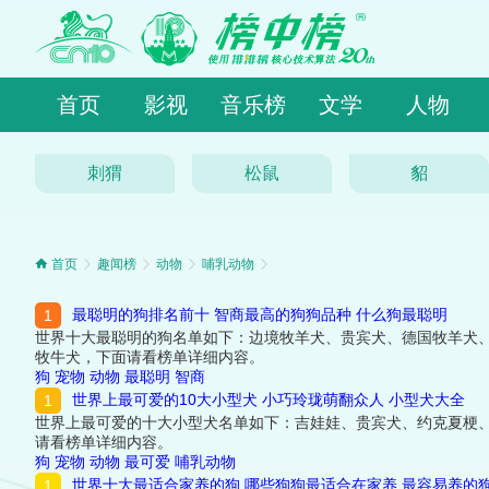
首页
影视
音乐榜
文学
人物
刺猬
松鼠
貂
首页
趣闻榜
动物
哺乳动物
最聪明的狗排名前十 智商最高的狗狗品种 什么狗最聪明
世界十大最聪明的狗名单如下：边境牧羊犬、贵宾犬、德国牧羊犬
牧牛犬，下面请看榜单详细内容。
狗
宠物
动物
最聪明
智商
世界上最可爱的10大小型犬 小巧玲珑萌翻众人 小型犬大全
世界上最可爱的十大小型犬名单如下：吉娃娃、贵宾犬、约克夏梗
请看榜单详细内容。
狗
宠物
动物
最可爱
哺乳动物
世界十大最适合家养的狗 哪些狗狗最适合在家养 最容易养的