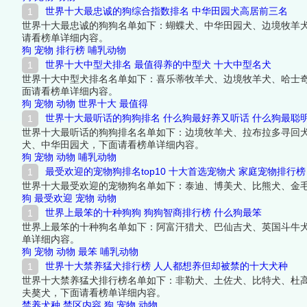
世界十大最忠诚的狗综合指数排名 中华田园犬高居前三名
世界十大最忠诚的狗狗名单如下：蝴蝶犬、中华田园犬、边境牧羊
请看榜单详细内容。
狗
宠物
排行榜
哺乳动物
世界十大中型犬排名 最值得养的中型犬 十大中型名犬
世界十大中型犬排名名单如下：喜乐蒂牧羊犬、边境牧羊犬、哈士
面请看榜单详细内容。
狗
宠物
动物
世界十大
最值得
世界十大最听话的狗狗排名 什么狗最好养又听话 什么狗最聪
世界十大最听话的狗狗排名名单如下：边境牧羊犬、拉布拉多寻回
犬、中华田园犬，下面请看榜单详细内容。
狗
宠物
动物
哺乳动物
最受欢迎的宠物狗排名top10 十大首选宠物犬 家庭宠物排行榜
世界十大最受欢迎的宠物狗名单如下：泰迪、博美犬、比熊犬、金
狗
最受欢迎
宠物
动物
世界上最笨的十种狗狗 狗狗智商排行榜 什么狗最笨
世界上最笨的十种狗名单如下：阿富汗猎犬、巴仙吉犬、英国斗牛
单详细内容。
狗
宠物
动物
最笨
哺乳动物
世界十大禁养猛犬排行榜 人人都想养但却被禁的十大犬种
世界十大禁养猛犬排行榜名单如下：非勒犬、土佐犬、比特犬、杜
夫獒犬，下面请看榜单详细内容。
禁养犬种
禁区内容
狗
宠物
动物