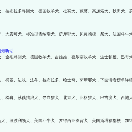
犬、拉布拉多寻回犬、德国牧羊犬、杜宾犬、藏獒、高加索犬、秋田犬、
奇、大麦町犬、标准型雪纳瑞犬、萨摩耶犬、贝灵顿梗、柴犬、法国斗牛
明最听话
犬、金毛寻回犬、德国牧羊犬、吉娃娃、喜乐蒂牧羊犬、波士顿梗、巴哥
毛、柯基、边牧、法斗、拉布拉多、哈士奇、萨摩耶犬，下面请看榜单详
犬、松狮、苏俄猎狼犬、寻血猎犬、北京犬、比格猎犬、巴吉度犬、西施
高犬、纽波利顿犬、美国斗牛犬、罗得西亚脊背犬、美国斯塔福郡梗、加