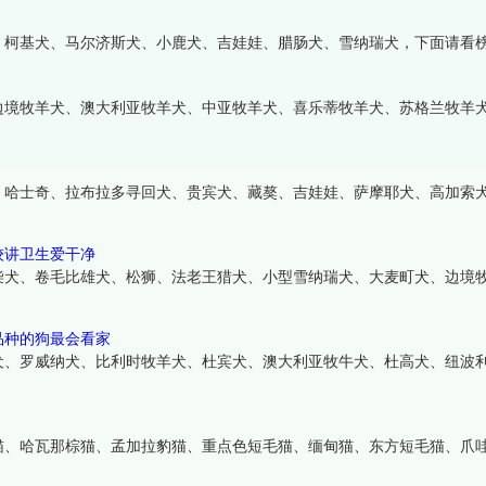
、柯基犬、马尔济斯犬、小鹿犬、吉娃娃、腊肠犬、雪纳瑞犬，下面请看
边境牧羊犬、澳大利亚牧羊犬、中亚牧羊犬、喜乐蒂牧羊犬、苏格兰牧羊
、哈士奇、拉布拉多寻回犬、贵宾犬、藏獒、吉娃娃、萨摩耶犬、高加索
较讲卫生爱干净
柴犬、卷毛比雄犬、松狮、法老王猎犬、小型雪纳瑞犬、大麦町犬、边境
品种的狗最会看家
犬、罗威纳犬、比利时牧羊犬、杜宾犬、澳大利亚牧牛犬、杜高犬、纽波
猫、哈瓦那棕猫、孟加拉豹猫、重点色短毛猫、缅甸猫、东方短毛猫、爪