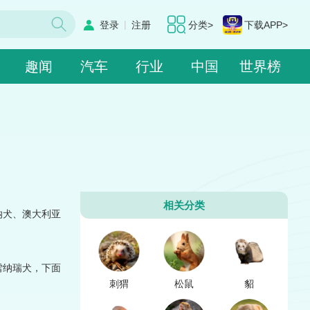
|
登录
注册
分类>
下载APP>
趣闻
汽车
行业
中国
世界榜
相关分类
纳犬、澳大利亚
雪纳瑞犬，下面
刺猬
松鼠
貂