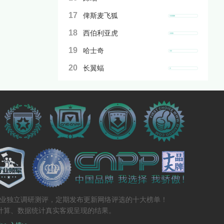
17
俾斯麦飞狐
18
西伯利亚虎
19
哈士奇
20
长翼蝠
专业独立调研测评，定期发布更新网络评选的十大榜单！
计算、数据统计真实客观呈现的结果。