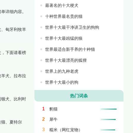
最著名的十大梗犬
榜单详细内容。
十种世界最名贵的猫
世界十大最干净讲卫生的狗狗
犬、匈牙利牧羊
世界十大最凶猛的狼
世界最适合新手养的十种猫
犬，下面请看榜
世界十大最漂亮的狐狸
世界上的九种老虎
牧羊犬、拉布拉
世界十大最小的狗
热门词条
利顿犬、比利时
1
豹猫
2
犀牛
哇猫、夏特尔
3
糯米（网红宠物）