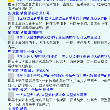
世界十大最适合家养的狗名单如下：吉娃娃、金毛寻回犬、拉布拉
看榜单详细内容。
狗
宠物
动物
最容易
最好养
什么猫适合新手养 世界上最适合新手养的十种猫 最容易养的
世界上最适合新手养的十种猫名单如下：英国短毛猫、异国短毛猫
猫，下面请看榜单详细内容。
猫
宠物
动物
生物植物
世界十大最凶悍的犬类排行 最凶的狗排名 什么狗最凶猛
世界上最凶悍的十大犬种名单如下：斗牛梗、波尔多犬、德国牧羊
内容。
狗
宠物
哺乳动物
动物
世界上最大的狗狗品种排名 世界大型犬排行榜 体型大的狗狗
世界十大大型犬排名名单如下：坎高犬、西班牙獒、马士提夫獒犬
看榜单详细内容。
狗
宠物
动物
最大
哺乳动物
世界上新手最容易养的十种狗狗 最适合新手养的狗 最好养的
世界上新手最容易养的十种狗狗名单如下：拉布拉多寻回犬、中华
雄犬、萨摩耶犬，下面请看榜单详细内容。
狗
宠物
最容易
最适合
最好养
十大大型犬排名 大型犬种类大全 大型犬有哪些
世界十大著名大型犬名单如下：卡斯罗、罗威纳犬、杜高犬、巨型
犬，下面请看榜单详细内容。
狗
宠物
动物