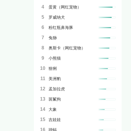
4
蛋黄（网红宠物）
5
罗威纳犬
6
粉红瓶鼻海豚
7
兔狲
8
奥斯卡（网红宠物）
9
小熊猫
10
猞猁
11
美洲豹
12
孟加拉虎
13
斑鬣狗
14
大象
15
吉娃娃
16
蹄蝠