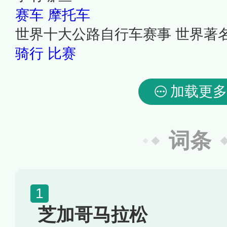
赛车
摩托车
世界十大公路自行车赛事 世界著
骑行
比赛
加载更多
词条
芝加哥马拉松