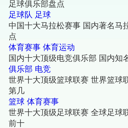
足球俱乐部盘点
足球队
足球
中国十大马拉松赛事 国内著名马
点
体育赛事
体育运动
国内十大顶级电竞俱乐部 国内知
俱乐部
电竞
世界十大顶级篮球联赛 世界篮球联
第几
篮球
体育赛事
世界十大顶级足球联赛 全球足球
前十