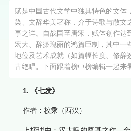
赋是中国古代文学中独具特色的文体
染、文辞华美著称，介于诗歌与散文
事之详。自战国至唐宋，赋体创作达
宏大、辞藻瑰丽的鸿篇巨制，其中一
地位及艺术成就（如篇幅长度、修辞
古绝唱。下面跟着榜中榜编辑一起来
1. 《七发》
作者：枚乘（西汉）
上榜理由：汉大赋的奠基之作，全文