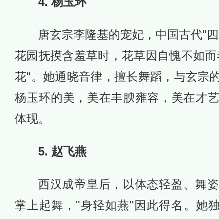
4. 杨玉环
唐玄宗李隆基的宠妃，中国古代"四
花园抚摸含羞草时，花草因自愧不如而
花"。她通晓音律，擅长舞蹈，与玄宗
杨玉环的美，美在丰腴雍容，美在才
体现。
5. 赵飞燕
西汉成帝皇后，以体态轻盈、舞
掌上起舞，"身轻如燕"因此得名。她独