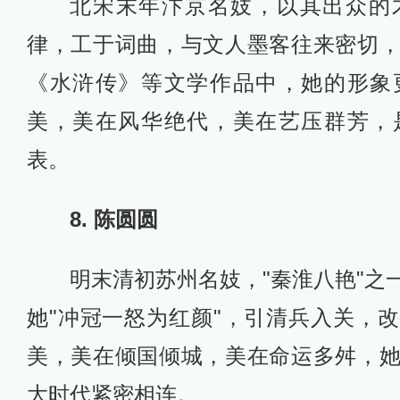
北宋末年汴京名妓，以其出众的
律，工于词曲，与文人墨客往来密切
《水浒传》等文学作品中，她的形象
美，美在风华绝代，美在艺压群芳，
表。
8. 陈圆圆
明末清初苏州名妓，"秦淮八艳"之
她"冲冠一怒为红颜"，引清兵入关，
美，美在倾国倾城，美在命运多舛，
大时代紧密相连。