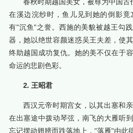
春秋时期越国美女，被尊为中国古代
在溪边浣纱时，鱼儿见到她的倒影竟
有"沉鱼"之誉。西施的美貌被越王勾
器，她以绝世容颜迷惑吴王夫差，使
终助越国成功复仇。她的美不仅在于
命运的悲剧色彩。
2. 王昭君
西汉元帝时期宫女，以其出塞和
在出塞途中拨动琴弦，南飞的大雁听
忘记摆动翅膀而跌落地上，"落雁"由此