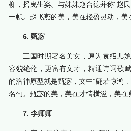
柳，摇曳生姿。与妹妹赵合德并称"赵氏
一帜。赵飞燕的美，美在轻盈灵动，美
6. 甄宓
三国时期著名美女，原为袁绍儿
容貌绝伦，更富有文才，精通诗词歌
的洛神原型就是甄宓，文中"翩若惊鸿，
名句。甄宓的美，美在才情横溢，美在
7. 李师师