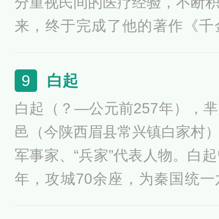
分重视民间的医疗经验，不断
论。
来，终于完成了他的著作《千
后，孙思邈接受朝廷的邀请，
动。唐高宗显庆四年（659年
白起
9
部国家药典《唐新本草》。
白起（？—公元前257年），
邑（今陕西眉县常兴镇白家村
军事家、“兵家”代表人物。白起
年，攻城70余座，为秦国统
献。作为中国历史上继孙武、