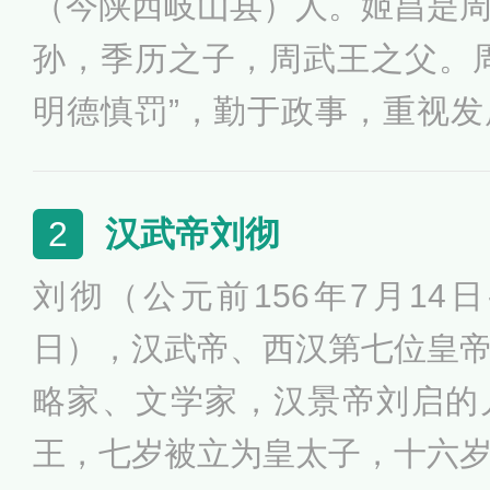
（今陕西岐山县）人。姬昌是
孙，季历之子，周武王之父。
明德慎罚”，勤于政事，重视
士，广罗人才；收附虞、芮两
建都丰京，为武王灭商奠基；
汉武帝刘彻
2
演。除此之外，创周礼，被后
刘彻（公元前156年7月14日
即位的第四十四年，文王受命
日），汉武帝、西汉第七位皇
略家、文学家，汉景帝刘启的
王，七岁被立为皇太子，十六