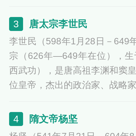
四年，功业甚多，其内强皇权
汉王朝最鼎盛繁荣的时期，那
唐太宗李世民
3
朝第一个发展高峰。他的雄才
李世民（598年1月28日－64
朝成为当时世界上最强大的国
宗（626年—649年在位），
历史上伟大的皇帝之一。
西武功），是唐高祖李渊和窦
位皇帝，杰出的政治家、战略
德九年六月初四（626年7月2
武门之变”，杀死自己的兄长
隋文帝杨坚
4
李元吉及二人诸子，被立为太