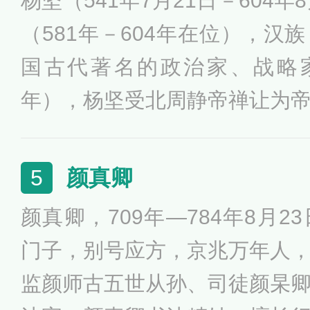
杨坚（541年7月21日－604
位，李世民即位，改元贞观。
（581年－604年在位），汉
日（649年7月10日），李世
国古代著名的政治家、战略家
享年五十二岁，在位二十三年
年），杨坚受北周静帝禅让为
陵。
位期间，军事上攻灭陈国，成
百年的中国，击破突厥，被尊为
颜真卿
5
面，开创先进的选官制度，发
颜真卿，709年—784年8月
成为盛世之国。开皇年间，隋
门子，别号应方，京兆万年人
700余万户，是中国农耕文明
监颜师古五世从孙、司徒颜杲
宝殿驾崩，在位23年，终年6