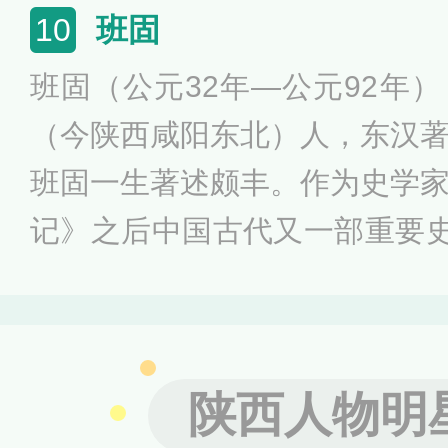
军事家、统帅，白起与廉颇、
班固
10
四大名将，名列武庙十哲。
班固（公元32年—公元92年
（今陕西咸阳东北）人，东汉
班固一生著述颇丰。作为史学
记》之后中国古代又一部重要史
作为辞赋家，班固是“汉赋四大
开创了京都赋的范例，列入《
班固还是经学理论家，他编辑
陕西人物明
集当时经学之大成，使谶纬神