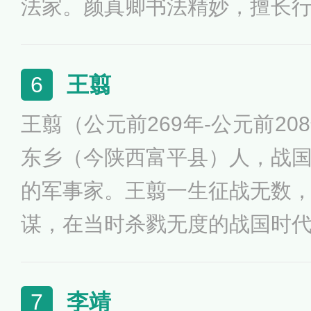
法家。颜真卿书法精妙，擅长
文皇帝，葬于泰陵。
后师从张旭，得其笔法。其正
遒劲，创“颜体”楷书，对后世
王翦
6
柳公权、欧阳询并称为“楷书四
王翦（公元前269年-公元前2
称“颜柳”，被称为“颜筋柳骨”
东乡（今陕西富平县）人，战
镜源》、《礼乐集》、《吴兴
的军事家。王翦一生征战无数
《临川集》，均佚。宋人辑有
谋，在当时杀戮无度的战国时
秦国横扫六合，最终统一的最
事指挥才能，王翦与白起、李
李靖
7