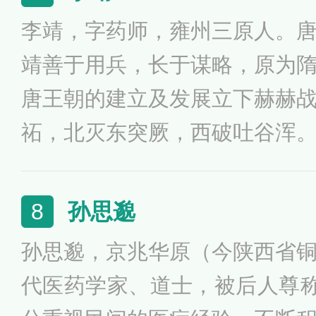
大名将”，后世尊为琅琊王氏
李靖，字药师，雍州三原人。
祖。
靖善于用兵，长于谋略，原为
唐王朝的建立及发展立下赫赫
祏，北灭东突厥，西破吐谷浑
部尚书、尚书右仆射等职，封
贞观二十三年，李靖病逝，年
孙思邈
8
州都督，赐谥“景武”，陪葬昭
孙思邈，京兆华原（今陕西省
臣之一。唐玄宗时配享武成王
代医药学家、道士，被后人尊称
治军、作战经验进一步丰富了