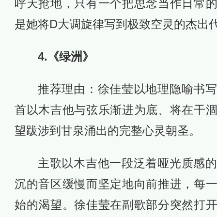
呼天抢地，只有一个把思念当作日常
是她将D大调旋律写到极致空灵的杰出
4.《绿洲》
推荐理由：徐佳莹以地理隐喻书
首以木吉他与弦乐渐进为底、将在干
望跋涉到甘泉涌出的完整心灵朝圣。
主歌以木吉他一段泛着哑光质感
沉的音区缓慢而坚定地向前推进，每
始的渴望。徐佳莹在副歌部分突然打