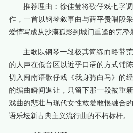
推荐理由：徐佳莹将歌仔戏七字
作，一首以钢琴叙事曲与薛平贵唱段
爱情写成从沙漠孤影到城门重逢的完整
主歌以钢琴一段极其简练而略带
的人声在低音区以近乎口语的方式铺
切入闽南语歌仔戏《我身骑白马》的
的编曲瞬间退让，只留下那一段被重
戏曲的悲壮与现代女性敢爱敢恨融合
语乐坛新古典主义流行曲的不朽标杆。