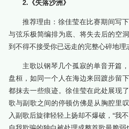
2.《失落沙洲》
推荐理由：徐佳莹在比赛期间写
与弦乐极简编排为底、将失去后的空
到不得不接受你已远走的完整心碎地理
主歌以钢琴几个孤寂的单音开篇
盘桓，如同一个人在海边来回踱步留
都抹去一些痕迹。徐佳莹在此处展现
歌与副歌之间的停顿仿佛是从胸腔里
入副歌后旋律轻轻上扬却不爆破，“我不
自我欺骗的独白被处理成整首歌最脆弱