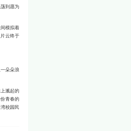
飘荡到愿为
伏间模拟着
一片云终于
上一朵朵浪
滩上溅起的
那份青春的
台湾校园民