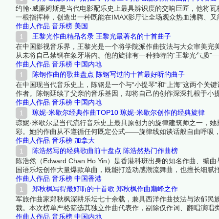
约翰·威廉姆斯是当代电影配乐史上最具辨识度的交响巨匠，他将
一根指挥棒，创造出一种既能在IMAX影厅让全场观众热血沸腾、
鲨的背鳍划破海面，从霍格沃茨的烛光天花板到考古学家的鞭响，这
作曲人作品
音乐榜
美国
中依然拥有不可替代的叙事力量。下面跟着榜中榜编辑一起来看看
王黎光作曲精品名录 王黎光最著名的十首曲子
在中国影视音乐界，王黎光是一个将学院派作曲技法与大众审美完
从未将自己禁锢在象牙塔内。他的旋律有一种独特的“王黎光气质”
旋律线撬动整部影视作品的情感支点。从《宰相刘罗锅》到《年轮
作曲人作品
音乐榜
中国内地
份榜单从他的全部作曲作品中遴选出十首最具代表性的经典。下面
陈钢作曲的歌曲盘点 陈钢写过的十首最好听的曲子
在中国现当代音乐史上，陈钢是一个与“小提琴”和“上海”这两个
作者。陈钢延续了父亲的音乐基因，却将自己的创作深深扎根于小提
质”——既有江南丝竹的婉约细腻，又有西洋古典音乐的严谨结构
作曲人作品
音乐榜
中国内地
选出十首最具代表性的经典。下面跟着榜中榜编辑一起来看看详细
琼妮·米歇尔经典作曲TOP10 琼妮·米歇尔创作的经典旋律
琼妮·米歇尔是当代流行音乐史上最具原创力的旋律建筑师之一，
彩。她的作曲从不遵循任何既定公式——旋律线如谈话般自由呼吸
在的凝聚力。从60年代的民谣诗人到70年代的爵士探索者，米歇
作曲人作品
音乐榜
加拿大
不可归类。下面跟着榜中榜编辑一起来看看详细名单吧！
陈浩然写的经典歌曲前十盘点 陈浩然热门作曲榜
陈浩然（Edward Chan Ho Yin）是香港科班出身的知名作曲
国语乐坛创作大量爆款单曲，既能打造动感潮流舞曲，也擅长细腻抒
律，后期深耕乐坛新人扶持，兼具商业热度与创作多元性，是千禧
作曲人作品
音乐榜
中国香港
郑秋枫写得最好听的十首歌 郑秋枫作曲巅峰之作
军旅作曲家郑秋枫深耕乐坛七十余载，兼具西洋作曲技法与浓郁民
裁。本次榜单严格筛选其独立作曲代表作，剔除仅作词、翻唱演唱
国民童年金曲、舞台史诗配乐。下面跟着榜中榜编辑一起来看看详
作曲人作品
音乐榜
中国内地