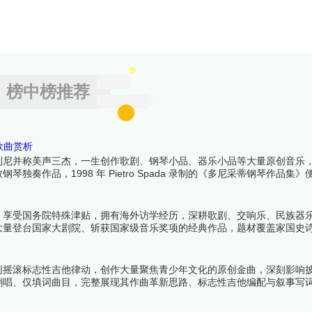
榜中榜推荐
歌曲赏析
利尼并称美声三杰，一生创作歌剧、钢琴小品、器乐小品等大量原创音乐
作品，1998 年 Pietro Spada 录制的《多尼采蒂钢琴作品集
覆盖歌剧巅峰、喜剧名作与钢琴佳作，全面展现其美声创作造诣。下面跟
，享受国务院特殊津贴，拥有海外访学经历，深耕歌剧、交响乐、民族器
大量登台国家大剧院、斩获国家级音乐奖项的经典作品，题材覆盖家国史
高度与传播影响力的代表作，结合创作背景、旋律特色、行业价值逐一解
创摇滚标志性吉他律动，创作大量聚焦青少年文化的原创金曲，深刻影响
翻唱、仅填词曲目，完整展现其作曲革新思路、标志性吉他编配与叙事写
吧！