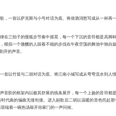
歌，一首以萨克斯与小号对话为底、将借酒消愁写成从一杯再
律在三拍子的慢狐步节奏中摇晃，每一个下沉的音符都是高脚
，模拟一个微醺的人踩着不稳的步伐在午夜空荡的舞池中独自
割开的声音。
一首以竹笛与二胡对话为底、将江南小城写成从弯弯流水到人
声音阶的框架内以极其舒展的线条展开，每一个上扬的音符都
时代曲的编曲无缝衔接。进入副歌后二胡以温暖的音色托起那
邻居端着一碗热汤敲开你家门的一声问候。