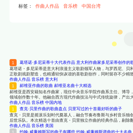
标签：
作曲人作品
音乐榜
中国台湾
葛塔诺·多尼采蒂十大代表作品 意大利作曲家多尼采蒂创作的
葛塔诺・多尼采蒂是意大利浪漫主义歌剧领军人物，与罗西尼、贝
正歌剧戏剧塑造，也精通轻快诙谐的喜歌剧创作，同时留存不少精致钢琴独奏
盘创作功底。本次精选十首原创代表作，剔除单纯填词改编曲目，
作曲人作品
音乐榜
意大利
起来看看详细名单吧！
郝维亚作曲的歌曲 郝维亚名曲十大精选
郝维亚是西安籍知名作曲家，现任中央音乐学院作曲系主任、博导
领域创作数十年。他融合西方现代作曲技法与中式传统旋律，产出
国风器乐、时代交响。本文筛选十部由郝维亚独立作曲、兼具艺术
作曲人作品
音乐榜
中国内地
中榜编辑一起来看看详细名单吧！
查克·贝里作曲的歌曲盘点 贝里写过的十首最好听的曲子
查克・贝里是摇滚乐划时代奠基人，融合节奏布鲁斯与乡村音乐独
后世乐队。本次精选十首由查克・贝里独立作曲的经典作品，剔除
滚乐早期成型发展脉络。下面跟着榜中榜编辑一起来看看详细名单
作曲人作品
音乐榜
美国
约翰·威廉姆斯写的曲子有哪些 约翰·威廉姆斯谱曲的十大名曲