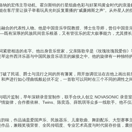
瓦格纳的宏伟主导动机、霍尔斯特的行星组曲色彩与好莱坞黄金时代的浪漫
又能在客厅里让孩子举着玩具光剑反复重播的“威廉姆斯之声”。从外星人的
位波士顿交响乐团的前钢琴手用六十年创作生涯证明了交响管弦乐在21
详细名单吧！
美融合的代表性人物。他是中国音乐学院教授、博士生导师，曾任中国音
——既有深厚的民族民间音乐根基，又有管弦乐的宏大叙事能力，尤其擅
》，从《京华烟云》到《唐山大地震》，他写的主题曲往往成为一代观众
跟着榜中榜编辑一起来看看详细名单吧！
关键词紧密相连的名字。他出身音乐世家，父亲陈歌辛是《玫瑰玫瑰我爱你》
琴这件西洋乐器与中国民族音乐语言的嫁接之中。他的旋律有一种独特的
，更有上海这座城市独有的摩登与怀旧交织的复杂美感。这份榜单从他的全
名单吧！
她打破了民谣、爵士与流行之间的所有藩篱，用开放调弦法在吉他上画出前
，和声进行如心理曲线般起伏不定，一首歌可以同时在三个不同的调性之
尔用半个世纪的创作证明了一件事：流行歌曲可以像任何伟大的艺术作品一
、编曲与唱片监制，早年深耕录音室制作，联手合伙人创立 NOVASONIC 录
情旋律，合作蔡依林、Twins、陈奕迅、薛凯琪等众多一线歌手。他不
年华语乐坛极具代表性幕后作曲人。下面跟着榜中榜编辑一起来看看详细
族韵味，作品涵盖爱国声乐、民族器乐、儿童歌曲、舞剧配乐、大型赛事
类作品，兼顾奖项荣誉、全民传唱度、专业艺术高度与时代留存价值，囊
细名单吧！