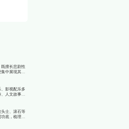
，既擅长悲剧性
》便集中展现其键
着榜中榜编辑一
乐、影视配乐多
诗、人文故事、
读，下面跟着榜
披头士、滚石等
词功底，梳理摇