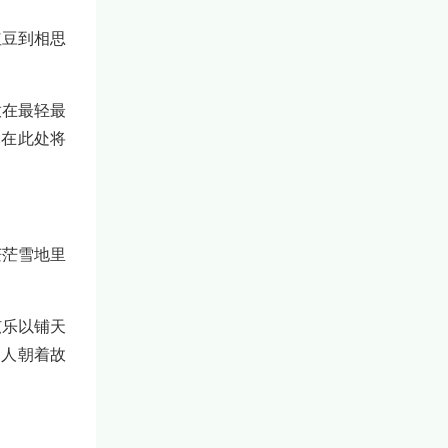
红豆到相思
放在最轻最
元在此处将
茫茫雪地里
弦乐以铺天
的人朝着故