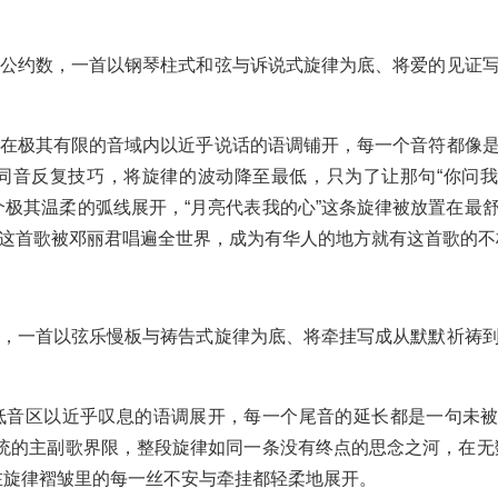
公约数，一首以钢琴柱式和弦与诉说式旋律为底、将爱的见证
在极其有限的音域内以近乎说话的语调铺开，每一个音符都像
同音反复技巧，将旋律的波动降至最低，只为了让那句“你问
个极其温柔的弧线展开，“月亮代表我的心”这条旋律被放置在最
这首歌被邓丽君唱遍全世界，成为有华人的地方就有这首歌的不
，一首以弦乐慢板与祷告式旋律为底、将牵挂写成从默默祈祷
低音区以近乎叹息的语调展开，每一个尾音的延长都是一句未
传统的主副歌界限，整段旋律如同一条没有终点的思念之河，在无
在旋律褶皱里的每一丝不安与牵挂都轻柔地展开。