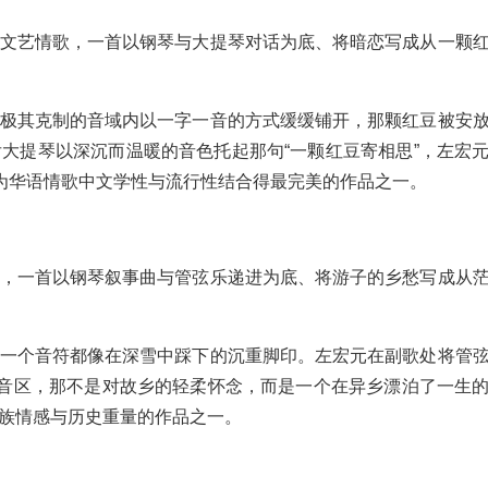
文艺情歌，一首以钢琴与大提琴对话为底、将暗恋写成从一颗
极其克制的音域内以一字一音的方式缓缓铺开，那颗红豆被安
大提琴以深沉而温暖的音色托起那句“一颗红豆寄相思”，左宏
成为华语情歌中文学性与流行性结合得最完美的作品之一。
，一首以钢琴叙事曲与管弦乐递进为底、将游子的乡愁写成从
一个音符都像在深雪中踩下的沉重脚印。左宏元在副歌处将管
的音区，那不是对故乡的轻柔怀念，而是一个在异乡漂泊了一生
族情感与历史重量的作品之一。