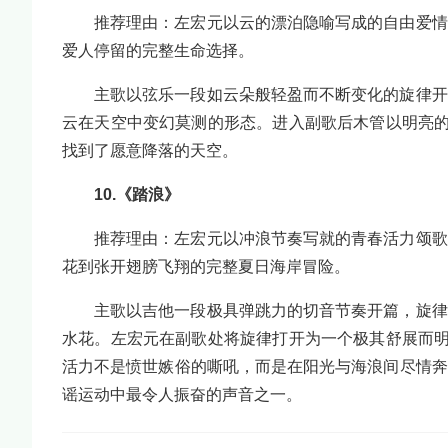
推荐理由：左宏元以云的漂泊隐喻写成的自由爱情
爱人停留的完整生命选择。
主歌以弦乐一段如云朵般轻盈而不断变化的旋律开
云在天空中变幻莫测的形态。进入副歌后木管以明亮的
找到了愿意降落的天空。
10.《踏浪》
推荐理由：左宏元以冲浪节奏写就的青春活力颂歌
花到张开翅膀飞翔的完整夏日海岸冒险。
主歌以吉他一段极具弹跳力的切音节奏开篇，旋律
水花。左宏元在副歌处将旋律打开为一个极其舒展而明
活力不是愤世嫉俗的嘶吼，而是在阳光与海浪间尽情奔
谣运动中最令人振奋的声音之一。