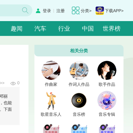
|
登录
注册
分类>
下载APP>
趣闻
汽车
行业
中国
世界榜
相关分类
>>
0
作曲家
作词人作品
歌手作品
邓丽
，也能
。下面
歌星音乐人
音乐榜
音乐专辑