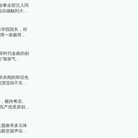
叙事全部注入同
指尖碰触到大白
世纪的大众文化
乐学院院长，却
长用一条极简的
的集体记忆。这
等时代金曲的创
“海派气
部作曲作品中遴
所未闻的和弦色
间漂流却不失内
样复杂、深邃且
音室，横跨粤语、
仅高产优质原创旋
名单吧！
主题曲等多元体
括殿堂级声乐、