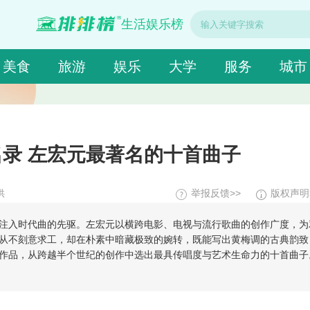
生活娱乐榜
美食
旅游
娱乐
大学
服务
城市
录 左宏元最著名的十首曲子
供
举报反馈>>
版权声明
注入时代曲的先驱。左宏元以横跨电影、电视与流行歌曲的创作广度，为
从不刻意求工，却在朴素中暗藏极致的婉转，既能写出黄梅调的古典韵致
作品，从跨越半个世纪的创作中选出最具传唱度与艺术生命力的十首曲子