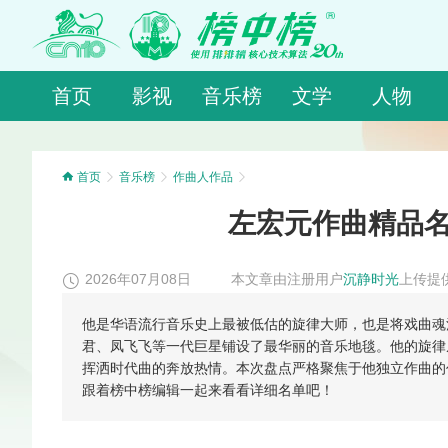
首页
影视
音乐榜
文学
人物
首页
音乐榜
作曲人作品
左宏元作曲精品名
2026年07月08日
本文章由注册用户
沉静时光
上传提
他是华语流行音乐史上最被低估的旋律大师，也是将戏曲魂
君、凤飞飞等一代巨星铺设了最华丽的音乐地毯。他的旋律
挥洒时代曲的奔放热情。本次盘点严格聚焦于他独立作曲的
跟着榜中榜编辑一起来看看详细名单吧！