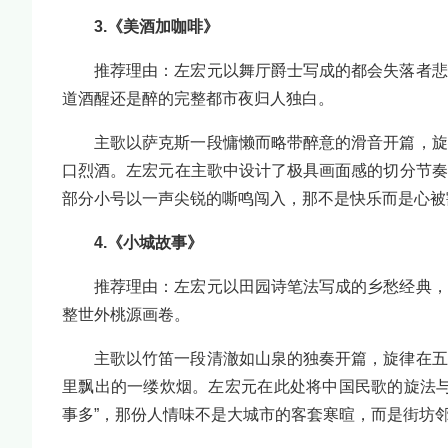
3.《美酒加咖啡》
推荐理由：左宏元以舞厅爵士写成的都会失落者悲
道酒醒还是醉的完整都市夜归人独白。
主歌以萨克斯一段慵懒而略带醉意的滑音开篇，旋
口烈酒。左宏元在主歌中设计了极具画面感的切分节奏
部分小号以一声尖锐的嘶鸣闯入，那不是快乐而是心被
4.《小城故事》
推荐理由：左宏元以田园诗笔法写成的乡愁经典，
整世外桃源画卷。
主歌以竹笛一段清澈如山泉的独奏开篇，旋律在五
里飘出的一缕炊烟。左宏元在此处将中国民歌的旋法与
事多”，那份人情味不是大城市的客套寒暄，而是街坊