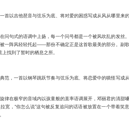
一首以吉他琶音与弦乐为底、将对爱的困惑写成从风从哪里来
在问句式的语调中上扬，每一个问号都是一个被风吹乱的发丝
被一阵风轻轻托起——那份不确定正是这首歌最美的部分。副
弦上找到了暂时的栖息之所。
典范，一首以钢琴跳跃节奏与弦乐为底、将恋爱中的嗔怪写成
旋律在极窄的音域内以孩童般的直率语调展开，邓丽君的清甜
拉宽，“你怎么说”这句被反复追问的话语被放置在一个带着笑
。