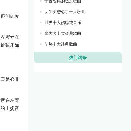
十首经典的送别歌曲
女生失恋必听十大歌曲
的追问到爱
世界十大伤感纯音乐
李大奔十大经典歌曲
。左宏元在
艾热十大经典歌曲
歌处弦乐如
热门词条
从口是心非
嗓音在左宏
意的上扬音