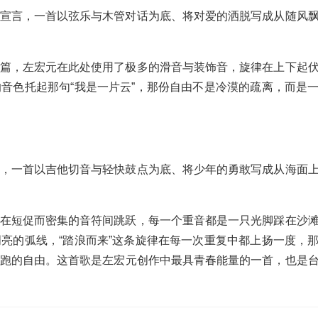
宣言，一首以弦乐与木管对话为底、将对爱的洒脱写成从随风
篇，左宏元在此处使用了极多的滑音与装饰音，旋律在上下起
音色托起那句“我是一片云”，那份自由不是冷漠的疏离，而是
，一首以吉他切音与轻快鼓点为底、将少年的勇敢写成从海面
在短促而密集的音符间跳跃，每一个重音都是一只光脚踩在沙
亮的弧线，“踏浪而来”这条旋律在每一次重复中都上扬一度，
跑的自由。这首歌是左宏元创作中最具青春能量的一首，也是