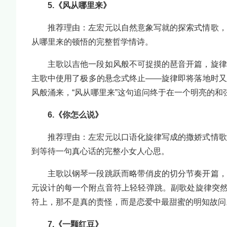
5.《风从哪里来》
推荐理由：左宏元以自然意象写就的探索式情歌，
从哪里来的顿悟的完整哲学情诗。
主歌以吉他一段如风般不可捉摸的琶音开篇，旋律
主歌中使用了极多的悬念式终止——旋律即将落地时又
风般涌来，“风从哪里来”这句追问终于在一个明亮的和
6.《你怎么说》
推荐理由：左宏元以口语化旋律写成的撒娇式情歌
到等待一句真心话的完整小女人心思。
主歌以钢琴一段跳跃而略带俏皮的切分节奏开篇，
元设计的每一个附点音符上轻轻弹跳。副歌处旋律突然
符上，那不是真的责怪，而是恋爱中最甜蜜的明知故问
7.《一颗红豆》