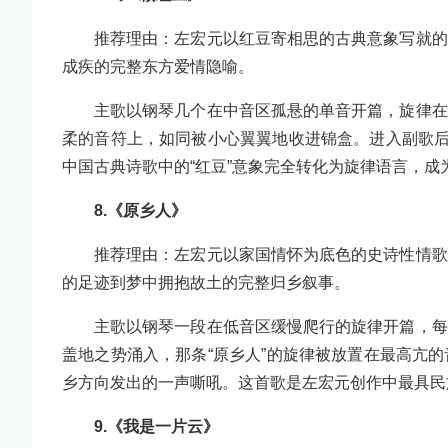
推荐理由：左宏元以红豆寄相思的古典意象写就的
成疾的完整东方爱情隐喻。
主歌以钢琴几个在中音区孤悬的单音开篇，旋律在
柔的音符上，如同被小心翼翼地收进锦盒。进入副歌后
中国古典诗歌中的“红豆”意象完全转化为旋律语言，
8.《原乡人》
推荐理由：左宏元以家国情怀为底色的史诗性情歌
的足迹到梦中拥抱故土的完整归乡叙事。
主歌以钢琴一段在低音区缓慢爬行的旋律开篇，每
盖地之势涌入，那条“原乡人”的旋律被放置在最高亢
乡方向发出的一声嘶吼。这首歌是左宏元创作中最具民
9.《我是一片云》