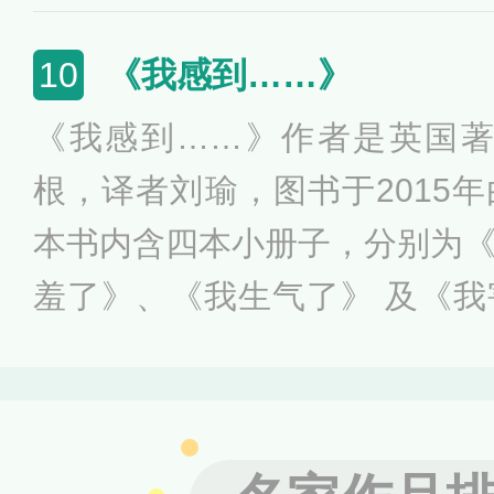
己最喜欢或对自己影响很大的
的经典作品，包括政治、经济
《我感到……》
10
业书籍，如《史记》《资治通
《我感到……》作者是英国著
命》《鲁迅全集》等。也有符
根，译者刘瑜，图书于2015
读物，比如四大名著、金庸的
本书内含四本小册子，分别为
羞了》、《我生气了》 及《
不同的情感表达，旨在帮助小
情绪并学习如何对待他人，书
给家长的建议，非常适合亲子