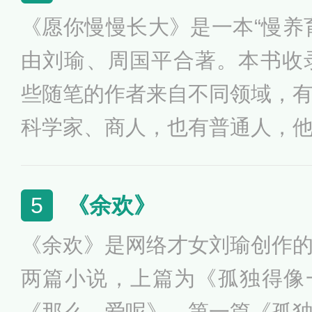
理论和社会现实之间的对照关
《愿你慢慢长大》是一本“慢养
代议制政府或者说民主政府、
由刘瑜、周国平合著。本书收
政府之间的比较关系。
些随笔的作者来自不同领域，
科学家、商人，也有普通人，
馨感人，对孩子个性的认知与
人性，对自身的成长经历充满
《余欢》
5
拥有相对独特的看法。
《余欢》是网络才女刘瑜创作
两篇小说，上篇为《孤独得像
《那么，爱呢》。第一篇《孤