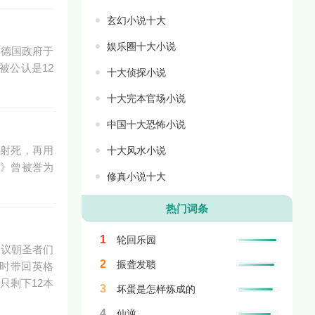
玄幻小说十大
娱乐圈十大小说
由德国政府于
被公认是12
十大侦探小说
十大完本官场小说
中国十大恐怖小说
鸟射死，再用
十大风水小说
类》曾被誉为
修真小说十大
热门词条
1
轮回乐园
建议朝圣者们
2
振聋发聩
利时带回英格
只剩下12本
3
坏蛋是怎样炼成的
4
仙逆