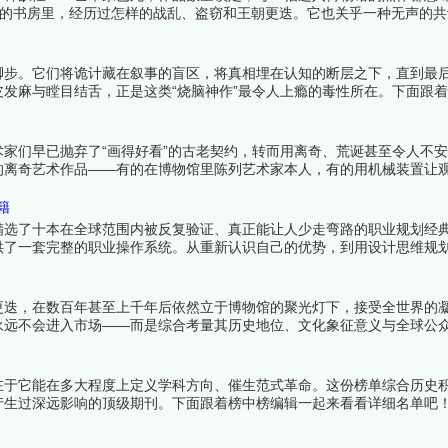
挂在谁的书房里，经历过怎样的战乱、盗窃和王朝更迭。它也关乎一种无声的
愿意用一栋摩天大楼的价钱来交换一块不到一平方米的画布。以下十幅作
着榜中榜编辑一起来看看详细名单吧！
脚步。它们将诡计藏在叙事的盲区，将真相埋在认知的断层之下，直到最
发麻与瞠目结舌，正是这类“烧脑神作”最令人上瘾的毒性所在。下面跟
家们早已抛弃了“画得好看”的古老契约，转而用离奇、荒诞甚至令人不
的离奇艺术作品——有的在博物馆里陈列艺术家本人，有的用机械装置让
沉默，第三眼之后，你发现自己再也无法用原来的眼光看待某个命题。下
籍
精选了十本在全球范围内被反复验证、真正能让人少走弯路的职业规划经
供了一套完整的职业操作系统。从重新认识自己的优势，到用设计思维规
你正确的认知武器。下面跟着榜中榜编辑一起来看看详细名单吧！
更迭，在数百年甚至上千年后依然立于博物馆的聚光灯下，接受全世界的
永远不会进入市场——而是综合考量其历史地位、文化象征意义与全球公
最深刻脚印。下面跟着榜中榜编辑一起来看看详细名单吧！
在于它能在多大程度上定义学科方向、催生范式革命。这份榜单综合历史
产生过深远影响的顶级期刊。下面跟着榜中榜编辑一起来看看详细名单吧