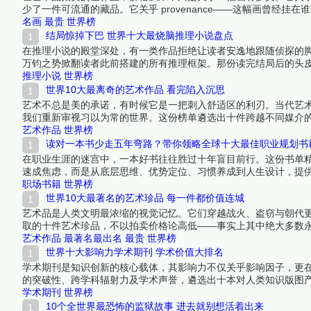
少了一件可流通的藏品。它关乎 provenance——这幅画曾经
最富有的那群人集体认定某件作品是人类文明的巅峰之作时，他们
名画
最贵
世界榜
卖成交价都足以在世界上任何一座城市买下一栋地标建筑。下面跟
结局惊掉下巴 世界十大最烧脑推理小说盘点
在推理小说的殿堂深处，有一类作品拒绝让读者安逸地跟随侦探的
万钧之势掀翻读者此前搭建的所有推理框架。那份读完结局后的头皮
起来看看详细名单吧！
推理小说
世界榜
世界10大最离奇的艺术作品 看完陷入沉思
艺术不总是美的承诺，有时候它是一把刺入舒适区的利刃。当代艺术
我们重新审视习以为常的世界。这份榜单遴选出十件跨越不同媒介
循环。它们共同的特征是：第一眼让你困惑甚至发笑，第二眼让你
艺术作品
世界榜
辑一起来看看详细名单吧！
读对一本书少走五年弯路？带你领略全球十大最佳职业规划书
在职业生涯的迷宫中，一本好书往往胜过十年盲目前行。这份书单
速成焦虑，而是从底层思维、优势定位、习惯养成到人生设计，提
AI时代建立不可替代性——这些书的意义在于：在正确的时间，给
职场书籍
世界榜
世界10大最著名的艺术珍品 每一件都价值连城
艺术品是人类文明最浓缩的视觉记忆。它们穿越战火、盗窃与朝代
取的十件艺术珍品，不以拍卖价格论高低——事实上其中绝大多数
件都是其所在时代的终极表达，也是人类在追求美的道路上留下的
艺术作品
最著名最出名
最贵
世界榜
世界十大影响力学术期刊 学术价值大排名
学术期刊是知识创新的核心载体，其影响力不仅关乎影响因子，更
的突破性、跨学科辐射力及学术声誉，遴选出十本对人类知识版图
学术期刊
世界榜
10个全世界最恐怖的监狱故事 进去就别想活着出来