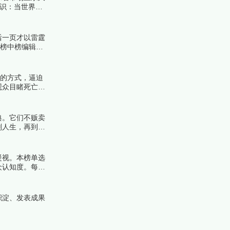
共识：当世界上
品，每一幅的拍
后一页才以雷霆
着榜中榜编辑一
安的方式，逼迫
观众目睹死亡的
面跟着榜中榜编
典。它们不贩卖
划人生，再到在
凝视。本榜单选
众认知度。每一
积淀、发表成果
！