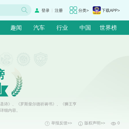
|
登录
注册
分类>
下载APP>
趣闻
汽车
行业
中国
世界榜
榜
圣诗》、《罗斯柴尔德祈祷书》、《狮王亨
详细内容。
举报反馈>>
版权声明>>
0