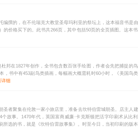
托编撰的，在不伦瑞克大教堂圣母玛利亚的祭坛上，这本福音书是
美元）的价格买下的。此书共266页，其中包括50页的全页插图。这本书
杜邦在1827年创作，全书包含数百张手绘图，作者会先把捕捉的
，书中有453副鸟类插画，每幅画大概需耗时60小时，《美国鸟
看详细
朝圣者聚集在伦敦一家小旅店里，准备去坎特伯雷城朝圣。店主人
个故事。1470年代，英国富商威廉·卡克斯顿把活字印刷术从比
刷所选的书，就是《坎特伯雷故事集》。时至今日，当初印刷的版本