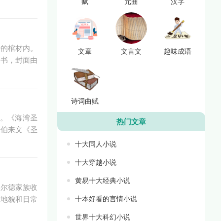
赋
元曲
汉字
特的棺材内。
文章
文言文
趣味成语
的书，封面由
诗词曲赋
”。《海湾圣
热门文章
希伯来文《圣
十大同人小说
十大穿越小说
黄易十大经典小说
柴尔德家族收
的地貌和日常
十本好看的言情小说
世界十大科幻小说