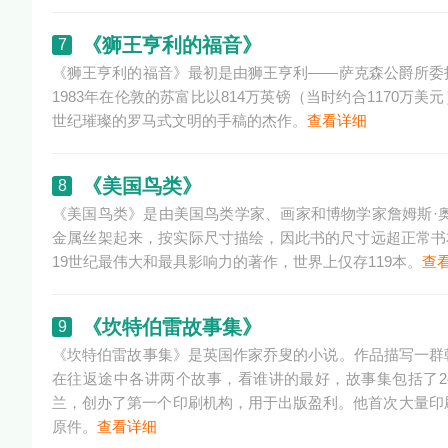
《狮王亨利的福音》
7
《狮王亨利的福音》最初是由狮王亨利——萨克森公爵所委
1983年在伦敦的苏富比以814万英镑（当时约合1170万
世纪璀璨的罗马式文明的手稿的杰作。
查看详细
《美国鸟类》
8
《美国鸟类》是由美国鸟类学家、画家和博物学家詹姆斯·奥
金属丝架起来，按实际尺寸描绘，因此书的尺寸远超正常书本
19世纪最伟大和最具影响力的著作，世界上仅存119本。
查
《坎特伯雷故事集》
9
《坎特伯雷故事集》是英国作家乔叟的小说。作品描写一群
在往返途中各讲两个故事，看谁讲的最好，故事集包括了24
兰，创办了第一个印刷机构，用于出版盈利。他首次大量印
原件。
查看详细