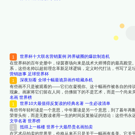
世界杯十大联名营销案例 跨界破圈的爆款制造机
在世界杯的百年史册中，绿茵赛场向来是战术大师博弈的最高殿堂
系，这些名帅以超前理念革新足球逻辑，定义时代打法，书写了足
营销故事
足球世界杯
深夜别看 全球十幅最诡异画作暗藏杀机
有些画不只是被观看的——它们在凝视你。这十幅画作被各自的传
现象。画家将它们留在人间，仿佛留下的不是艺术，而是一个尚未
人在深夜对它们另眼相看。下面跟着榜中榜编辑一起来看看详细名
名画
世界榜
世界10大最值得反复读的经典名著 一生必读清单
有些书年轻时读是一个意思，中年重读是另一个意思，到了暮年再翻
荣誉头衔，而是无数读者用一生的时间反复验证的结论：这些书永
品，不以学术地位或销量为单一标尺，而是综合考量其对人性的穿
文学名著
世界榜
力。下面跟着榜中榜编辑一起来看看详细名单吧！
抵得上一栋楼 世界十大最昂贵名画拍卖
在艺术品拍卖的世界里，价格从来不只是关于一幅画有多美。它关