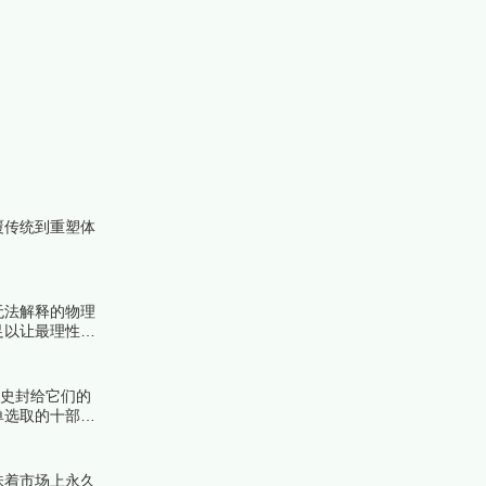
覆传统到重塑体
！
无法解释的物理
足以让最理性的
学史封给它们的
单选取的十部作
的持续共鸣能
味着市场上永久