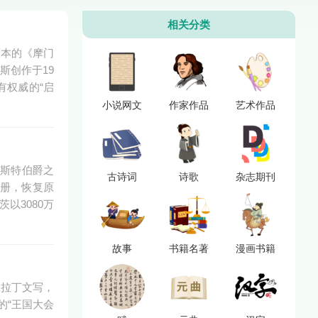
相关分类
原本的《摩门
斯创作于19
有权威的“启
小说网文
作家作品
艺术作品
莱斯特伯爵之
古诗词
诗歌
杂志期刊
成册，恢复原
以3080万
故事
书籍名著
漫画书籍
用拉丁文写，
的“王国大会