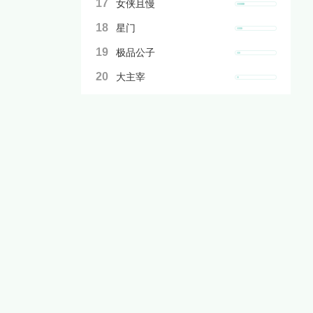
17
女侠且慢
18
星门
19
极品公子
20
大主宰