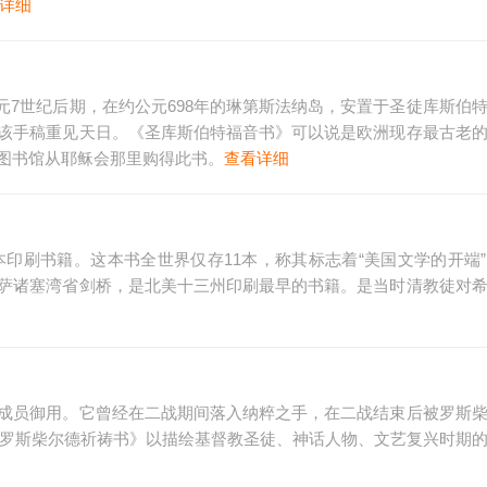
详细
7世纪后期，在约公元698年的琳第斯法纳岛，安置于圣徒库斯伯
，该手稿重见天日。《圣库斯伯特福音书》可以说是欧洲现存最古老
英图书馆从耶稣会那里购得此书。
查看详细
的第一本印刷书籍。这本书全世界仅存11本，称其标志着“美国文学的开端
马萨诸塞湾省剑桥，是北美十三州印刷最早的书籍。是当时清教徒对
室成员御用。它曾经在二战期间落入纳粹之手，在二战结束后被罗斯
《罗斯柴尔德祈祷书》以描绘基督教圣徒、神话人物、文艺复兴时期