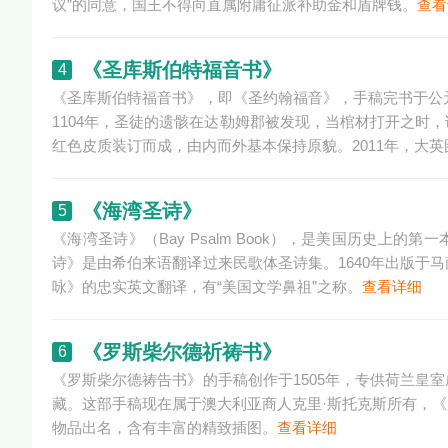
议”的同意，国王不得向直属附庸征派补助金和盾牌钱。
查看
《圣库斯伯特福音书》
4
《圣库斯伯特福音书》，即《圣约翰福音》，手稿完书于公元
1104年，圣徒的遗骸在达勒姆郡被发现，当棺材打开之时
红色皮质装订而成，由内而外基本保持原貌。2011年，大
《海湾圣诗》
5
《海湾圣诗》（Bay Psalm Book），是美国历史上
诗》是由希伯来语翻译过来民歌体圣诗集。1640年出版于
咏》的忠实英文翻译，有“美国文学鼻祖”之称。
查看详细
《罗斯柴尔德祈祷书》
6
《罗斯柴尔德祷告书》的手稿创作于1505年，专供荷兰皇
藏。这部手稿现在属于澳大利亚商人克里·斯托克斯所有，
物品出名，含有丰富的精致插图。
查看详细