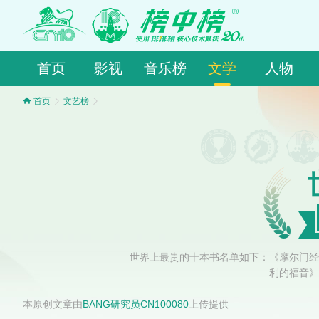
首页
影视
音乐榜
文学
人物
首页
文艺榜
世界上最贵的十本书名单如下：《摩尔门经
利的福音》
本原创文章由
BANG研究员CN100080
上传提供