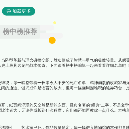
加载更多
榜中榜推荐
。当阵型革新与理念碰撞交织，胜负便成了智慧与勇气的极致较量。从颠
坛史上最具远见的战术传奇。下面跟着榜中榜编辑一起来看看详细名单吧
说缠绕，每一幅都带着一长串令人不安的死亡名单、精神崩溃的收藏家与
关闭的通道。诅咒或许是谣言的放大，但每一幅画周围堆积的诡异巧合，
单吧！
开，纸页间浮现的又全然是新的东西。经典名著的“经典”二字，不是文
远比读者大，无论你成长到什么程度，它们都还能再教你一点什么。本榜
透深度、在不同人生阶段被重读时释放出的不同意义，以及跨文化跨时代
乎稀缺性——艺术家已死，作品数量锁定，每一幅进入博物馆的杰作都意