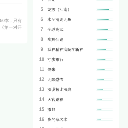
5
龙族（江南）
6
水至清则无鱼
50本，只有
本《第一对开
7
全球高武
8
幽冥仙途
9
我在精神病院学斩神
10
寸步难行
11
剑来
12
无限恐怖
13
汉谟拉比法典
14
天官赐福
15
撒野
16
夜的命名术