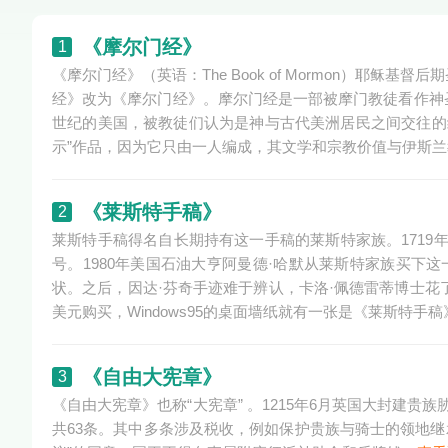
《摩尔门经》
1
《摩尔门经》（英语：The Book of Mormon）耶
经》改为《摩尔门经》。摩尔门经是一部被摩门教徒看作神圣
世纪的美国，被教徒们认为是神与古代美洲居民之间交往的
示”作品，因为它只由一人编成，其文学和宗教价值与伊斯
《莱斯特手稿》
2
莱斯特手稿得名自长期持有这一手稿的莱斯特家族。1719
号。1980年美国石油大亨阿曼德·哈默从莱斯特家族买下
状。之后，因达·芬奇手迹难于辨认，卡洛·佩德雷蒂博士花了7
美元购买，Windows95的桌面墙纸就有一张是《莱斯特手
《自由大宪章》
3
《自由大宪章》也称“大宪章” 。1215年6月英国大封建贵族
共63条。其中多条涉及税收，例如保护贵族与骑士的领地继