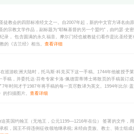
稣基督后期圣徒教会的四部标准经文之一。自2007年起，新的中文官方译名由
的宗教文学作品，副标题为“耶稣基督的另一个盟约”，由约瑟·史密
纪录， 包含圆满的永久福音。摩尔门经也被教徒们看作是比圣经更
兰教的《古兰经》相当。
查看详细
年在巡游欧洲大陆时，托马斯·科克买下这一手稿。1744年他被授予
这一手稿，并委托达·芬奇专家卡洛·佩德雷蒂博士将散页的手稿装订
年时间才于1987年将手稿的每一页尽数译为英文。1994年比尔·盖茨
稿》的扫描图片。
查看详细
胁迫英国约翰王（无地王，公元1199—1216年在位） 签署的文件，
承权，国王不得违例征收领地继承税; 未经由贵族、教士、骑士组成