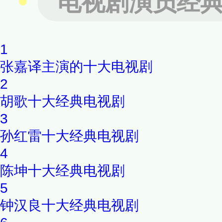
电视剧演员经
儿，本是天真善良的无忧公主
随性的快乐日子。北魏大将军
1
陷害，欺君罔上擅自出兵，导
张嘉译主演的十大电视剧
流成河，天之骄女被迫流落异
2
胡歌十大经典电视剧
3
孙红雷十大经典电视剧
4
陈坤十大经典电视剧
5
钟汉良十大经典电视剧