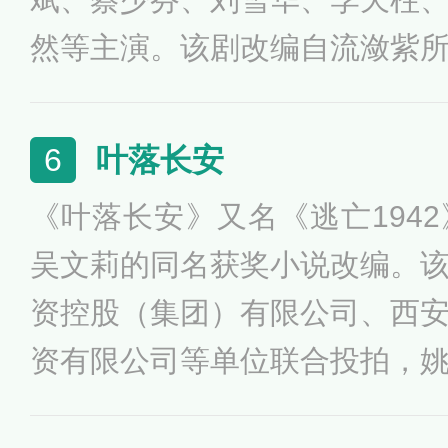
然等主演。该剧改编自流潋紫
讲述了少女甄嬛从一个不谙世
个善于谋权的一代太后的故事。该
叶落长安
6
7日起陆续在中国大陆各地方台播
《叶落长安》又名《逃亡194
日，该剧在安徽卫视、东方卫
吴文莉的同名获奖小说改编。
剧在多个国家及地区播出。
资控股（集团）有限公司、西
资有限公司等单位联合投拍，
刘涛、倪大红、张旸、马浴柯