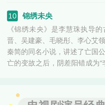
隐雨村之后，重新为了亲情、
之旅，在经历生死危机的考验
锦绣未央
10
雾，获得新生的故事。
《锦绣未央》是李慧珠执导的
晋、吴建豪、毛晓彤、李心艾
秦简的同名小说，讲述了亡国
亡的变故之后，阴差阳错成为“
与仇敌斗智斗勇的故事。该剧于2
北京卫视、东方卫视首播。南
烽烟四起，战事纷争不断。出