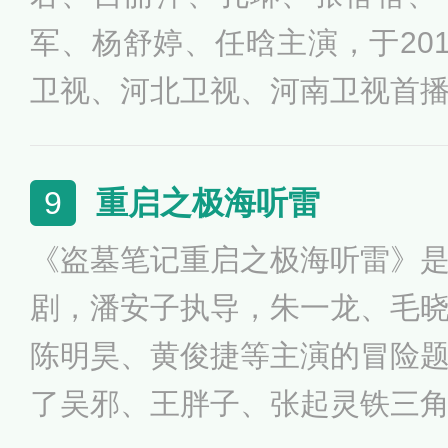
跟播，2017年3月15日在日本
军、杨舒婷、任晗主演，于201
卫视、河北卫视、河南卫视首
长女赵素春承担起母亲的责任
们拉扯大，又在重重困难袭来
重启之极海听雷
9
庭团结的故事。
《盗墓笔记重启之极海听雷》
剧，潘安子执导，朱一龙、毛
陈明昊、黄俊捷等主演的冒险
了吴邪、王胖子、张起灵铁三