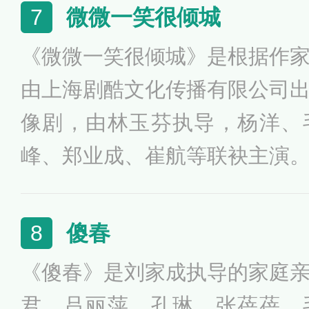
歌主演的历史情感剧。《叶落长
微微一笑很倾城
7
中原战乱饥荒的背景下，一个典
《微微一笑很倾城》是根据作
南逃荒至陕西，并在六十年中
由上海剧酷文化传播有限公司
事。
像剧，由林玉芬执导，杨洋、
峰、郑业成、崔航等联袂主演
机系系花学霸贝微微与校草级
网络游戏中相识，并在现实中
傻春
8
后走到一起的故事。该剧于201
《傻春》是刘家成执导的家庭
视、江苏卫视首播，2016年8
君、吕丽萍、孔琳、张蓓蓓、