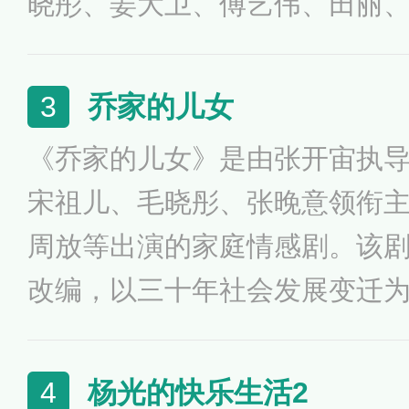
晓彤、姜大卫、傅艺伟、田丽
剧。该剧讲述了傅红雪复仇路
的故事。
乔家的儿女
3
《乔家的儿女》是由张开宙执
宋祖儿、毛晓彤、张晚意领衔
周放等出演的家庭情感剧。该
改编，以三十年社会发展变迁
五个孩子，一成、二强、三丽
的岁月里彼此扶持、相依为命
杨光的快乐生活2
4