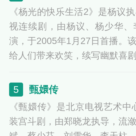
《杨光的快乐生活2》是杨议
视连续剧，由杨议、杨少华、
演，于2005年1月27日首播
给人们带来欢笑，续写幽默喜
光所在的房地产公司破产了，
工作面临着从头再来的境遇。
甄嬛传
5
《甄嬛传》是北京电视艺术中心
装宫斗剧，由郑晓龙执导，流
斌、蔡少芬、刘雪华、李天柱