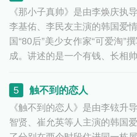
来，她都不认识身边的这个男
《那小子真帅》是由李焕庆执
都会发现自己爱上了这个陌生人..
李基佑、李民友主演的韩国爱
国“80后”美少女作家“可爱淘
成。讲述的是一个有钱、长相
活泼向上的女孩子之间的爱情故事
月23日在韩国上映。《那小
触不到的恋人
5
的的人要算是录音师，影片拍
《触不到的恋人》是由李铉升
对宋承宪及郑多彬的欢呼。拍摄
智贤、崔允英等人主演的韩国
高中学生作为临时群众演员，
了分别在两个时段住进同一栋