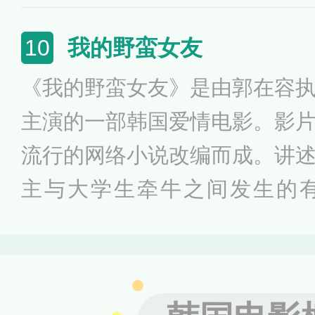
映。《狼少年》主要讲述了一
明、极度危险的狼男孩流落民
我的野蛮女友
10
相遇到被迫分离的浪漫凄美故
《我的野蛮女友》是由郭在容
内心孤独的女子顺颐偶然结识
主演的一部韩国爱情电影。影
活，两人之间开启了荒凉奇妙
流行的网络小说改编而成。讲
主与大学生牵牛之间发生的
事。“她”的外表清丽脱俗，是
理想女友。但她一开口却完全
又霸道。第一次邂逅，Kyun-