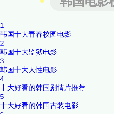
韩国电影
酒而差点掉下铁轨的她，还背
宿，而当Kyun-woo正在洗
1
房间，一丝不挂的他被带往警署。
韩国十大青春校园电影
于韩国上映。
2
韩国十大监狱电影
3
韩国十大人性电影
4
十大好看的韩国剧情片推荐
5
十大好看的韩国古装电影