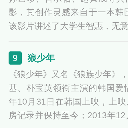
影，其创作灵感来自于一本韩国小说
该影片讲述了大学生智惠，无
的日记，重温她的初恋。梓希
生，她们双双暗恋戏剧学会的
狼少年
9
向的秀景要求梓希代写情书给
《狼少年》又名《狼族少年》
尚民的情感毫无保留地抒发出
基、朴宝英领衔主演的韩国爱情
的名字...2003年1月30日在
年10月31日在韩国上映，上
获得中国电影华表奖“外国影片
房记录并保持至今；2013年1