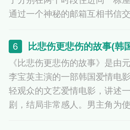
动的女学生们便会忍不住离开
通过一个神秘的邮箱互相书信
NG也因此而频频发生。
故事。刚搬来的星贤为自己的
的名字“Il Mare”，整理房
比悲伤更悲伤的故事(韩国
6
内容很奇怪的信，信上写著“
《比悲伤更悲伤的故事》是由
房客，如果有收到我的信…请寄来
李宝英主演的一部韩国爱情电
月9日韩国上映。该片是2001
轻观众的文艺爱情电影，讲述
作品，并获得意大利维罗纳电
剧，结局非常感人。男主角为
青年评审团三项大奖。
角与男二号制造机会，但事实