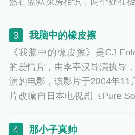
然在监狱探房相识，两个处在
彼此用伤口抚慰伤口，用悲伤
摇曳的两盏烛火，互相照亮温
我脑中的橡皮擦
3
身上获得重新面对人生的希望
《我脑中的橡皮擦》是CJ Enter
像列车一样开往终点，他们的
的爱情片，由李宰汉导演执导
该片于2006年9月14日在韩国
演的电影，该影片于2004年1
片改编自日本电视剧《Pure S
真因患阿尔茨海默症失忆之后
身旁的感人故事。秀真完全地
那小子真帅
4