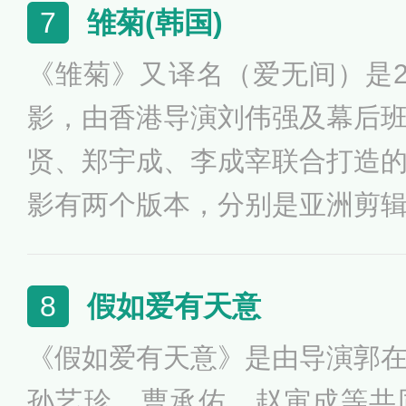
009年3月11日在韩国上映。
雏菊(韩国)
7
《雏菊》又译名（爱无间）是2
影，由香港导演刘伟强及幕后
贤、郑宇成、李成宰联合打造
影有两个版本，分别是亚洲剪
片以黑帮作为故事背景，描述
追捕逃犯的任务，而他的心却
假如爱有天意
8
获。谁料被他追捕的杀手朴义
《假如爱有天意》是由导演郭
人。纠缠在三人之间的命中注
孙艺珍、曹承佑、赵寅成等共