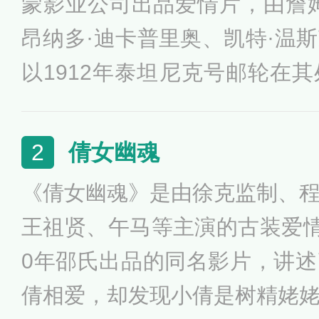
蒙影业公司出品爱情片，由詹
昂纳多·迪卡普里奥、凯特·温
以1912年泰坦尼克号邮轮在
而沉没的事件为背景，讲述了
穷画家杰克和贵族女露丝抛弃
倩女幽魂
2
最终杰克把生命的机会让给了
《倩女幽魂》是由徐克监制、
于1997年12月19日在美国上
王祖贤、午马等主演的古装爱情
奥斯卡金像奖最佳影片。
0年邵氏出品的同名影片，讲
倩相爱，却发现小倩是树精姥