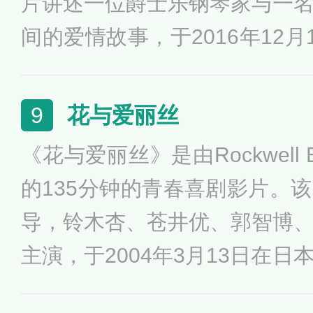
片讲述一位爵士乐钢琴家与一
间的爱情故事，于2016年12月
17年6月，获得预告片界奥斯卡
年11月，《帝国》杂志评选20
花与爱丽丝
9
帝之国》排名第3，第89届奥
《花与爱丽丝》是由Rockwell
最佳女主角以及第74届金球
的135分钟的青春喜剧影片。
最佳影片等奖项。
导，铃木杏、苍井优、郭智博
主演，于2004年3月13日在
名中学少女在走过她们心绪摇