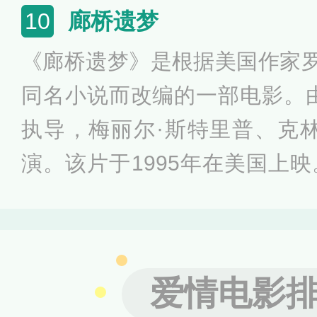
的既可爱又稍具可怕意味的奇
廊桥遗梦
10
女孩在经历着荒唐谬误的三角
《廊桥遗梦》是根据美国作家罗
互相体谅、变得成熟，她们之
同名小说而改编的一部电影。
摧。
执导，梅丽尔·斯特里普、克
演。该片于1995年在美国上
妇弗朗西斯卡在家人外出的四
理》杂志的摄影师罗伯特·金
漫缠绵后，弗朗西斯卡因不愿
爱情电影
金凯痛苦地分手。但是对金凯