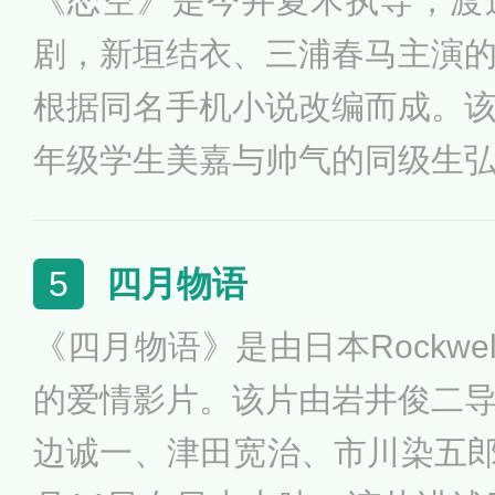
《恋空》是今井夏木执导，渡
灰意冷，把自己关在房里。该片于
剧，新垣结衣、三浦春马主演
映。
根据同名手机小说改编而成。
年级学生美嘉与帅气的同级生
此坠入了爱河。之后围绕他们
情，失而复得，得而复失。让
四月物语
5
隔。影片似乎想让你在两个小
《四月物语》是由日本Rockwell
的所有味道，两人经历甜蜜热
的爱情影片。该片由岩井俊二
怀揣秘密互相折磨，甚至是生
边诚一、津田宽治、市川染五郎等
凭借《恋空》获得第50届蓝丝