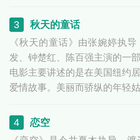
剑客燕赤霞义助宁采臣对付姥
鬼恋人。该片先后获得第16
秋天的童话
3
团特别奖、葡萄牙科幻电影节
《秋天的童话》由张婉婷执导
届台湾电影金马奖最佳改编剧本等
发、钟楚红、陈百强主演的一
18日该片在中国香港上映。20
电影主要讲述的是在美国纽约
女幽魂》修复版在中国内地上
爱情故事。美丽而骄纵的年轻
赴纽约攻读大学，并探望先她
接她的竟然是一位远房亲戚和
恋空
4
头尺。李琪不久后发现男友移