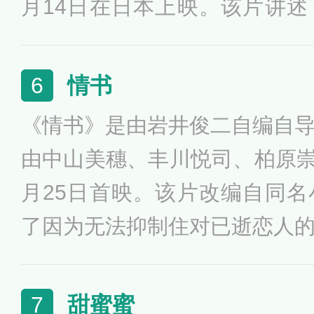
月14日在日本上映。该片讲
月只身来到东京武藏野大学后
情。影片获得了第三届釜山国
情书
6
1个小时左右的影片节奏舒缓
《情书》是由岩井俊二自编自
烈岩井俊二风格、如散文诗般
由中山美穗、丰川悦司、柏原崇等
月25日首映。该片改编自同
了因为无法抑制住对已逝恋人
中学同学录里发现“藤井树” 
时，依循着寄发了一封本以为
甜蜜蜜
7