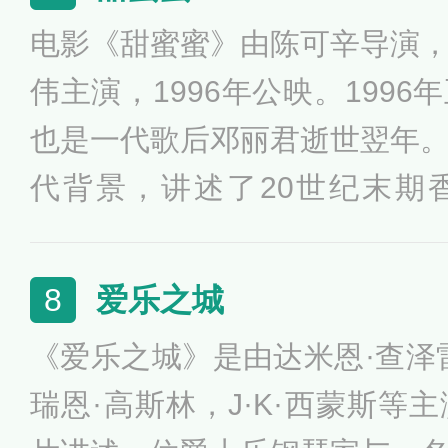
想不久渡边博子竟然收到署名为
电影《甜蜜蜜》由陈可辛导演
知晓此藤井树是一个同她年纪
伟主演，1996年公映。199
友藤井树少年时代的同班同学
也是一代歌后邓丽君逝世翌年
恋人在中学时代的情况，渡边
代背景，讲述了20世纪末期
书信往来...
月，并以邓丽君的歌曲《甜蜜
住两岸三地中国人的共通情感。
爱乐之城
8
年，终于1995年邓丽君骤逝
《爱乐之城》是由达米恩·查泽
潮的大背景下，通过小人物的
瑞恩·高斯林，J·K·西蒙斯等
十年的历史变迁。