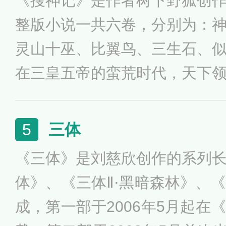
《搜神记》是作者树下野狐创
的魔法，有的，仅仅是繁衍到
整版小说一共六卷，分别为：
人公，萧家历史上空前绝后的斗气
灵山十巫、比翼鸟、三生石、
在三皇五帝的蛮荒时代，天下
雄开始逐鹿中原，黄帝、乔蚩
天、祝融等传说中的神话人物
三体
5
拔野十四岁时邂逅即将羽化的
《三体》是刘慈欣创作的系列
命后成为神帝使者，为了完成
体》、《三体Ⅱ·黑暗森林》、《
开始于大荒剧烈动荡的变革时
成，第一部于2006年5月起在