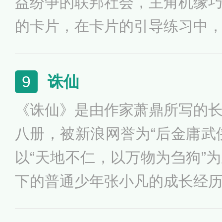
益纷争的联邦社会，主角机缘
的卡片，在卡片的引导练习中
量卡，从三星防御卡到四星星
在飞速提升的同时终于引来了
诛仙
9
意，一场关于制卡的龙争虎斗
《诛仙》是由作家萧鼎所写的
八册，被新浪网誉为“后金庸武
以“天地不仁，以万物为刍狗”
下的普通少年张小凡的成长经
巧妙、气势恢宏，开启了一个