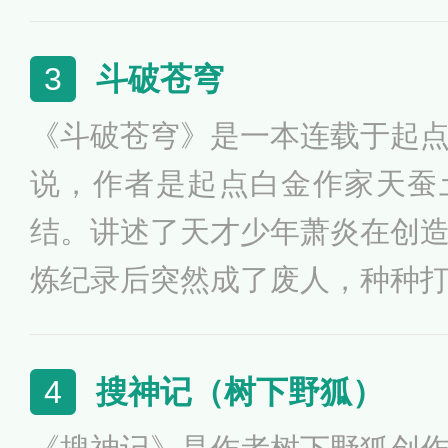
市少年揭开，一件神奇的法轮
秘密，一个波诡云谲的传奇！
斗破苍穹
3
《斗破苍穹》是一本连载于起
说，作者是起点白金作家天蚕
结。讲述了天才少年萧炎在创
炼纪录后突然成了废人，种种
即将绝望的时候，一缕灵魂从
一扇全新的大门在面前开启，
搜神记（树下野狐）
4
辉煌的故事。这里是属于斗气