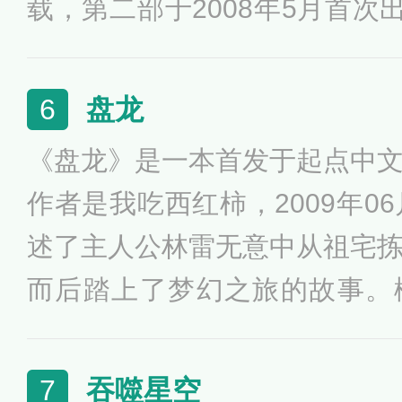
载，第二部于2008年5月首次
0年11月出版。作品讲述了地
的信息交流、生死搏杀及两个
盘龙
6
程，在运用超技术锁死地球人
《盘龙》是一本首发于起点中
的三体舰队开始向地球进发，
作者是我吃西红柿，2009年0
其第一部经过刘宇昆翻译后获
述了主人公林雷无意中从祖宅
佳长篇小说奖。
而后踏上了梦幻之旅的故事。
狮，力大无穷的紫睛金毛猿，
携带着毁灭雷电的恐怖雷龙…
吞噬星空
7