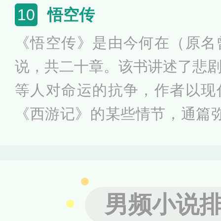
奇架空世界。《诛仙》荣登20
悟空传
10
典“中国IP价值榜-网络文学榜top
《悟空传》是由今何在（原名
说，共二十章。该书讲述了悲
等人对命运的抗争，作者以现
《西游记》的某些情节，通篇
000年出版后引起广大网民的
直享有“网络第一书”的美誉。小
盘点”活动中入选十佳人气作品
男频小说