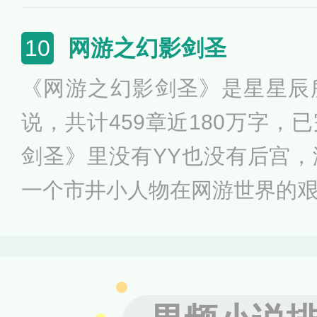
介绍了还是忘了，权利，够高
钱，有了，花了还是砸了。而
网游之幻影剑圣
10
角色，在现实中他是那样的平
《网游之幻影剑圣》是星星辰
也是那样的平凡，但是幸运的
说，共计459章近180万字，
平凡的人生中有着不平凡的经
剑圣》里没有YY也没有后宫
人生是否真的平凡。
一个市井小人物在网游世界的
辰在作品心里路程里表示其实
加上一点小运气，还有一点小
干大事。看腻了后宫后宅勾心