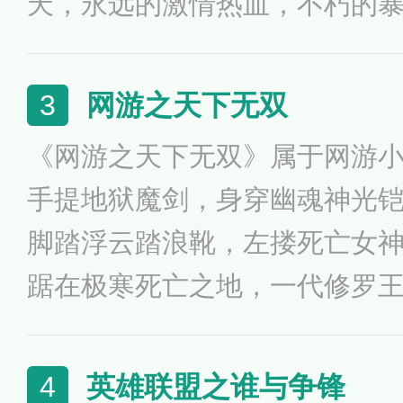
天，永远的激情热血，不朽的
起点中文网小说作者。骷髅精
种马小说顾名思义，即就是一
网游之天下无双
3
骷髅精灵小说中塑造的女性角
《网游之天下无双》属于网游
有血有肉。不同的性格，身份
手提地狱魔剑，身穿幽魂神光
角色，使主角在距离，关系，
脚踏浮云踏浪靴，左搂死亡女
种男女之间的磨擦，从而达到
踞在极寒死亡之地，一代修罗
部曲》之一，第一部为《网游
为《网游之纵横天下》，第三
英雄联盟之谁与争锋
4