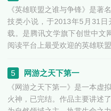
双》。失落叶从《极品菜鸟》
《英雄联盟之谁与争锋》是著
收，其文笔流畅，行云流水，
技类小说，于2013年5月31
主题突出，思想积极，《网游
载。是腾讯文学旗下创世中文
代表作，文中不经意提到的网
阅读平台上最受欢迎的英雄联
平衡的了解叹为观止。
盟之谁与争锋》讲述的是拥有
玩家余洛晟在电子竞技领域与
网游之天下第一
5
巅峰的故事。作者“乱”依靠此
《网游之天下第一》是一本虚
子竞技小说大神，上架首日首
火神，已完结。作品主要讲述
万。堪称网络文学电子竞技题
为自然领域之主，执掌生命之