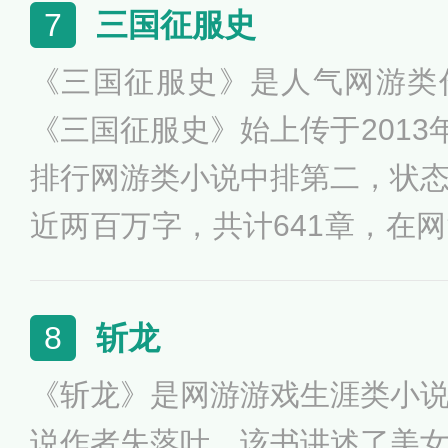
成了网游高手，从此纵横天下的
三国征服史
7
9年点击数已经突破1.4亿。
《三国征服史》是人气网游类
《三国征服史》始上传于2013
排行网游类小说中排第二，状
近两百万字，共计641章，在
广受读者喜爱。小说主角在三
一生夺得领地，圆滑钻营，步
斩龙
8
渐地成长起来，成为一个溺于
《斩龙》是网游游戏生涯类小
雄。上演了一幕幕波澜起伏、
说作者失落叶，该书讲述了美