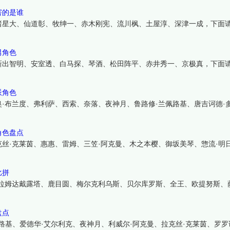
害的是谁
诸星大、仙道彰、牧绅一、赤木刚宪、流川枫、土屋淳、深津一成，下面
男角色
新出智明、安室透、白马探、琴酒、松田阵平、赤井秀一、京极真，下面
派角色
·布兰度、弗利萨、西索、奈落、夜神月、鲁路修·兰佩路基、唐吉诃德·
角色盘点
丝·克莱茵、惠惠、雷姆、三笠·阿克曼、木之本樱、御坂美琴、惣流·明日
比拼
、拉姆达戴露塔、鹿目圆、梅尔克利乌斯、贝尔库罗斯、全王、欧提努斯、
盘点
兰佩路基、爱德华·艾尔利克、夜神月、利威尔·阿克曼、拉克丝·克莱茵、罗罗