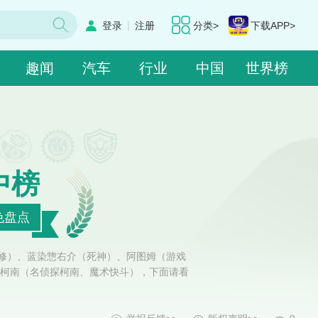
|
登录
注册
分类>
下载APP>
趣闻
汽车
行业
中国
世界榜
中榜
色盘点
鲁路修）、蓝染惣右介（死神）、阿图姆（游戏
柯南（名侦探柯南、魔术快斗），下面请看