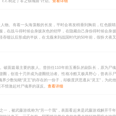
c.c.制定了零之镇魂曲”计划。
查看详细
派人物。有着一头海藻般的长发，平时会将发梢垂到胸前，红色眼睛
服，在战斗得时候会身披灰色的铠甲，在隐藏自己身份得时候会身
怪吞噬以后形成的半妖，在戈薇来到战国时代的50年前，假扮犬夜
。破面篇最主要的敌人。曾担任110年前五番队的副队长，原为尸
虚圈，创造十刃并成为虚圈统治者。性格冷酷又极具野心，曾表示
界少数知晓“灵王”的存在的一份子，却极度厌恶遵从“灵王”，为此
至不惜激起对尸魂界的谋反。
查看详细
之一，被武藤游戏称为“另一个我”，表面看起来是武藤游戏解开千