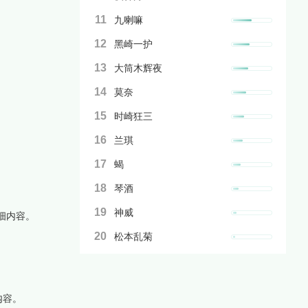
11
九喇嘛
12
黑崎一护
13
大筒木辉夜
14
莫奈
15
时崎狂三
16
兰琪
17
蝎
18
琴酒
19
神威
细内容。
20
松本乱菊
内容。