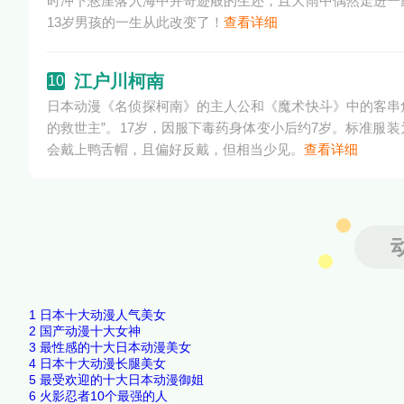
时冲下悬崖落入海中并奇迹般的生还，且大雨中偶然走进一
13岁男孩的一生从此改变了！
查看详细
江户川柯南
10
日本动漫《名侦探柯南》的主人公和《魔术快斗》中的客串角
的救世主”。17岁，因服下毒药身体变小后约7岁。标准服
会戴上鸭舌帽，且偏好反戴，但相当少见。
查看详细
1
日本十大动漫人气美女
2
国产动漫十大女神
3
最性感的十大日本动漫美女
4
日本十大动漫长腿美女
5
最受欢迎的十大日本动漫御姐
6
火影忍者10个最强的人