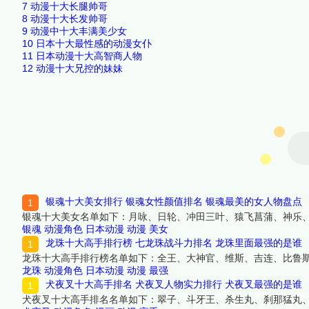
7
动漫十大长腿帅哥
8
动漫十大长发帅哥
9
动漫中十大丰满美少女
10
日本十大最性感的动漫女仆
11
日本动漫十大高智商人物
12
动漫十大兄控的妹妹
银魂十大美女排行 银魂女性颜值排名 银魂最美的女人物盘点
银魂十大美女名单如下：月咏、日轮、冲田三叶、猿飞菖蒲、神乐、
银魂
动漫角色
日本动漫
动漫
美女
龙珠十大高手排行榜 七龙珠战斗力排名 龙珠里面最强的是谁
龙珠十大高手排行榜名单如下：全王、大神官、维斯、吉连、比鲁
龙珠
动漫角色
日本动漫
动漫
最强
犬夜叉十大高手排名 犬夜叉人物实力排行 犬夜叉最强的是谁
犬夜叉十大高手排名名单如下：翠子、斗牙王、杀生丸、刹那猛丸