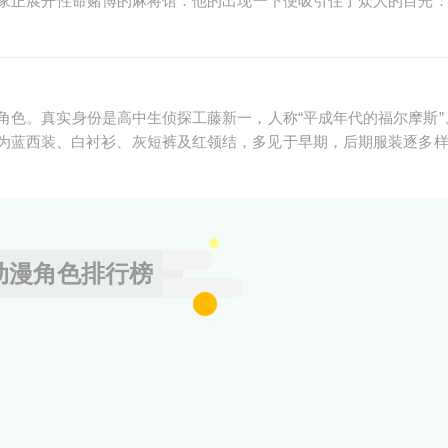
家正展开性命赌博的麻将馆．他的出现一下便吸引住了众人的目光
色。真实身份是高中生侦探工藤新一，人称“平成年代的福尔摩斯”
装为蓝西装、白衬衫、灰短裤及红领结，多见于早期，后期服装逐多
动漫角色排行榜