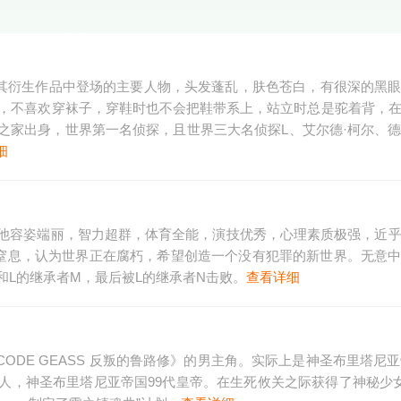
ote）》及其衍生作品中登场的主要人物，头发蓬乱，肤色苍白，有很深的黑
裤，不喜欢穿袜子，穿鞋时也不会把鞋带系上，站立时总是驼着背，
之家出身，世界第一名侦探，且世界三大名侦探L、艾尔德·柯尔、
细
他容姿端丽，智力超群，体育全能，演技优秀，心理素质极强，近
到窒息，认为世界正在腐朽，希望创造一个没有犯罪的新世界。无意
和L的继承者M，最后被L的继承者N击败。
查看详细
CODE GEASS 反叛的鲁路修》的男主角。实际上是神圣布里塔尼亚
，神圣布里塔尼亚帝国99代皇帝。在生死攸关之际获得了神秘少女c