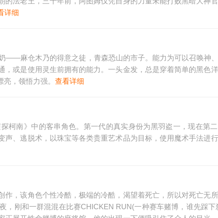
朝的法老王，三千年前，阿图姆仅凭自身的力量未能打败黑暗大神
看详细
奶奶——麻仓木乃的得意之徒，青森恐山的市子。能力为可以召唤神
通，或是使用灵生前拥有的能力。一头金发，总是穿着简单的黑色
很漂亮，领悟力强。
查看详细
侦探柯南》中的客串角色。第一代的真实身份为黑羽盗一，现在第二
变声、逃脱术，以珠宝等各类贵重艺术品为目标，使用魔术手法进
创作，该角色个性冷酷，极端的冷酷，渴望着死亡，所以对死亡无
，刚和一群混混在比赛CHICKEN RUN(一种赛车赌博，谁先踩下