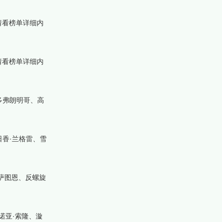
请看榜单详细内
请看榜单详细内
多弗朗明哥、高
香·兰格雷、雪
萨图恩、反螺旋
诺亚·索隆、漩