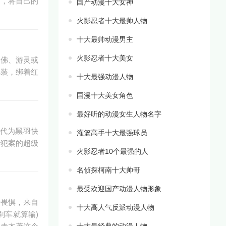
官，将自己的
国产动漫十大女神
火影忍者十大最帅人物
十大最帅动漫男主
火影忍者十大美女
、佛、游灵或
洋装，绑着红
十大最强动漫人物
国漫十大美女角色
最好听的动漫女生人物名字
代为黑羽快
灌篮高手十大最强球员
行犯案的超级
火影忍者10个最强的人
名侦探柯南十大帅哥
最受欢迎国产动漫人物形象
所畏惧，来自
十大高人气反派动漫人物
刹车就算输)
十大最经典的动漫人物