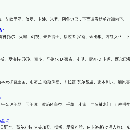
穆、艾欧里亚、修罗、卡妙、米罗、阿鲁迪巴，下面请看榜单详细内容。
者”
雷神托尔、灭霸、幻视、奇异博士、指控者·罗南、金刚狼、绯红女巫，
斯、夏洛特·玲玲、凯多、马歇尔·D·蒂奇、史基、蒙奇·D·卡普、西尔巴
本元柳斎重国、雨葛兰·哈斯沃德、杰拉德·瓦尔基里、更木剑八、浦原
美
、宇智波美琴、照美冥、漩涡玖辛奈、手鞠、小南、二位柚木门、山中井
角盘点
日野穹、薇尔莉特·伊芙加登、楪祈、爱蜜莉雅、伊卡洛斯(动漫人物)、东