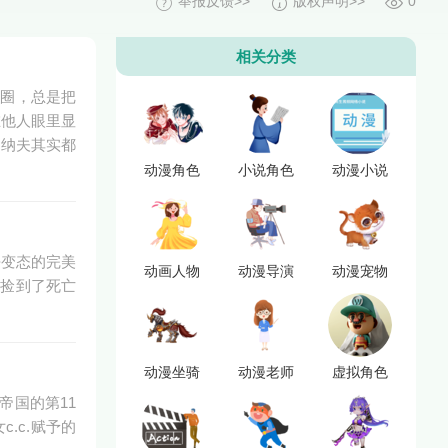
举报反馈>>
版权声明>>
0
相关分类
眼圈，总是把
在他人眼里显
德纳夫其实都
动漫角色
小说角色
动漫小说
乎变态的完美
动画人物
动漫导演
动漫宠物
中捡到了死亡
动漫坐骑
动漫老师
虚拟角色
帝国的第11
.c.赋予的