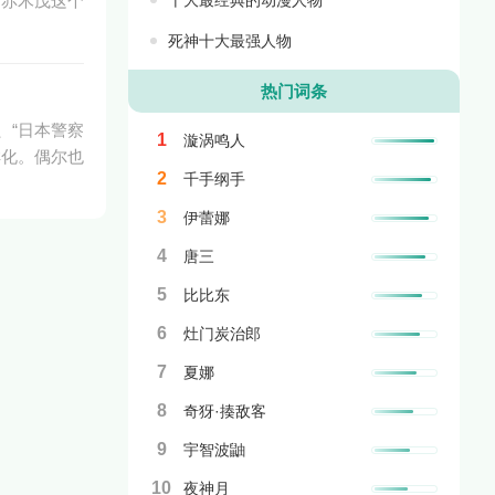
．赤木茂这个
死神十大最强人物
热门词条
、“日本警察
1
漩涡鸣人
样化。偶尔也
2
千手纲手
3
伊蕾娜
4
唐三
5
比比东
6
灶门炭治郎
7
夏娜
8
奇犽·揍敌客
9
宇智波鼬
10
夜神月