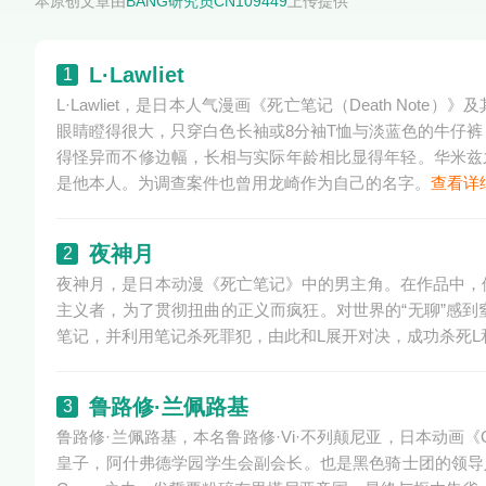
本原创文章由
BANG研究员CN109449
上传提供
L·Lawliet
1
L·Lawliet，是日本人气漫画《死亡笔记（Death N
眼睛瞪得很大，只穿白色长袖或8分袖T恤与淡蓝色的牛仔
得怪异而不修边幅，长相与实际年龄相比显得年轻。华米兹
是他本人。为调查案件也曾用龙崎作为自己的名字。
查看详
夜神月
2
夜神月，是日本动漫《死亡笔记》中的男主角。在作品中，
主义者，为了贯彻扭曲的正义而疯狂。对世界的“无聊”感
笔记，并利用笔记杀死罪犯，由此和L展开对决，成功杀死L
鲁路修·兰佩路基
3
鲁路修·兰佩路基，本名鲁路修·Vi·不列颠尼亚，日本动画《
皇子，阿什弗德学园学生会副会长。也是黑色骑士团的领导人