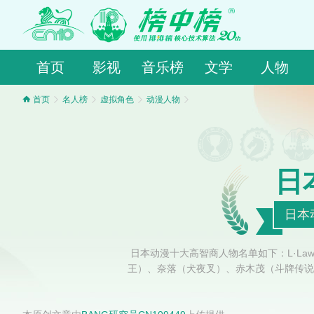
首页
影视
音乐榜
文学
人物
首页
名人榜
虚拟角色
动漫人物
日
日本
日本动漫十大高智商人物名单如下：L·La
王）、奈落（犬夜叉）、赤木茂（斗牌传说