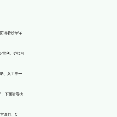
下面请看榜单详
兹·雷利、乔拉可
喜助、兵主部一
野，下面请看榜
方淮竹、C.