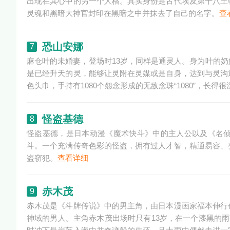
出现在其心中的另一个人格。真实身份是古代埃及第十八王
灵魂和黑暗大神官封印在黑暗之中并抹去了自己的名字。
查
恐山安娜
7
麻仓叶的未婚妻，登场时13岁，同样是通灵人。身为叶的
是已经升天的灵，能够让灵附在灵媒或是自身，达到与灵沟
色头巾，手持有1080个怨念形成的无敌念珠“1080”，长得
怪盗基德
8
怪盗基德，是日本动漫《魔术快斗》中的主人公以及《名
斗。一个充满传奇色彩的怪盗，拥有过人才智，精通易容、
盗窃犯。
查看详细
赤木茂
9
赤木茂是《斗牌传说》中的男主角，由日本漫画家福本伸行
神域的男人。主角赤木茂出场时只有13岁，在一个漆黑的雨夜