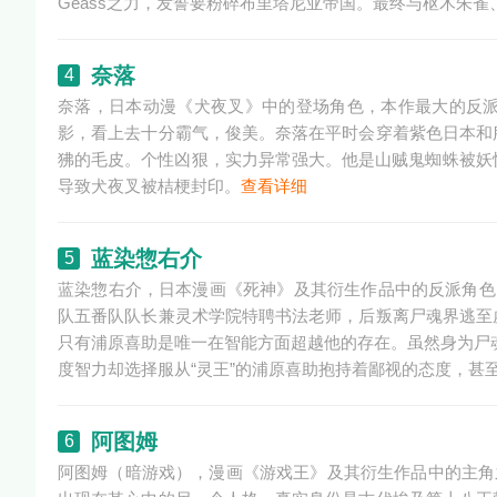
Geass之力，发誓要粉碎布里塔尼亚帝国。最终与枢木朱雀、
奈落
4
奈落，日本动漫《犬夜叉》中的登场角色，本作最大的反
影，看上去十分霸气，俊美。奈落在平时会穿着紫色日本和
狒的毛皮。个性凶狠，实力异常强大。他是山贼鬼蜘蛛被妖
导致犬夜叉被桔梗封印。
查看详细
蓝染惣右介
5
蓝染惣右介，日本漫画《死神》及其衍生作品中的反派角色
队五番队队长兼灵术学院特聘书法老师，后叛离尸魂界逃至
只有浦原喜助是唯一在智能方面超越他的存在。虽然身为尸魂
度智力却选择服从“灵王”的浦原喜助抱持着鄙视的态度，甚
阿图姆
6
阿图姆（暗游戏），漫画《游戏王》及其衍生作品中的主角