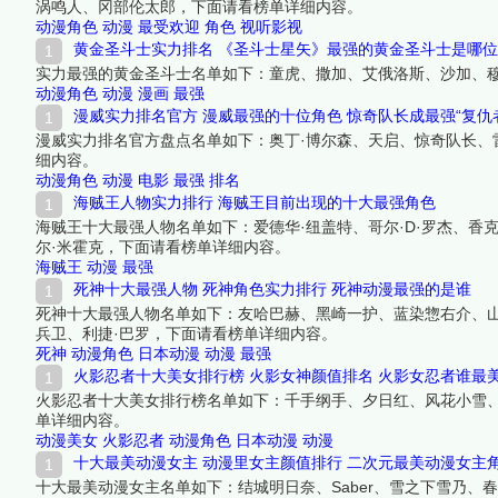
涡鸣人、冈部伦太郎，下面请看榜单详细内容。
动漫角色
动漫
最受欢迎
角色
视听影视
黄金圣斗士实力排名 《圣斗士星矢》最强的黄金圣斗士是哪位
实力最强的黄金圣斗士名单如下：童虎、撒加、艾俄洛斯、沙加、
动漫角色
动漫
漫画
最强
漫威实力排名官方 漫威最强的十位角色 惊奇队长成最强“复仇
漫威实力排名官方盘点名单如下：奥丁·博尔森、天启、惊奇队长、
细内容。
动漫角色
动漫
电影
最强
排名
海贼王人物实力排行 海贼王目前出现的十大最强角色
海贼王十大最强人物名单如下：爱德华·纽盖特、哥尔·D·罗杰、香克
尔·米霍克，下面请看榜单详细内容。
海贼王
动漫
最强
死神十大最强人物 死神角色实力排行 死神动漫最强的是谁
死神十大最强人物名单如下：友哈巴赫、黑崎一护、蓝染惣右介、山
兵卫、利捷·巴罗，下面请看榜单详细内容。
死神
动漫角色
日本动漫
动漫
最强
火影忍者十大美女排行榜 火影女神颜值排名 火影女忍者谁最
火影忍者十大美女排行榜名单如下：千手纲手、夕日红、风花小雪
单详细内容。
动漫美女
火影忍者
动漫角色
日本动漫
动漫
十大最美动漫女主 动漫里女主颜值排行 二次元最美动漫女主
十大最美动漫女主名单如下：结城明日奈、Saber、雪之下雪乃、春