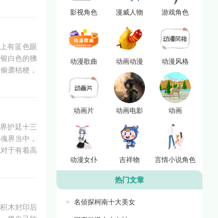
影视角色
漫威人物
游戏角色
上有蓝色眼
披银白色的狒
动漫歌曲
动画动漫
动漫风格
叉偷袭桔梗，
动画片
动画电影
动画
魂界护廷十三
尸魂界当中，
他对于有着高
动漫女仆
吉祥物
言情小说角色
热门文章
名侦探柯南十大美女
年积木封印后