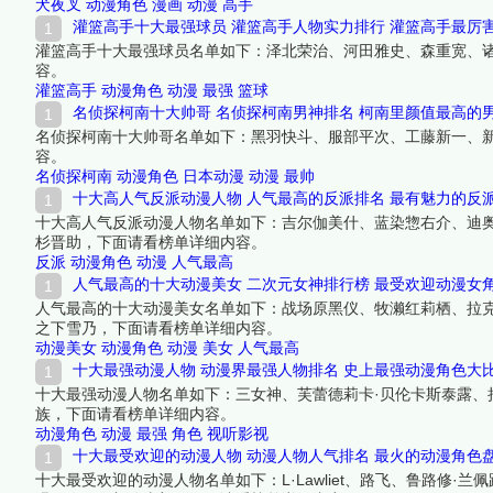
犬夜叉
动漫角色
漫画
动漫
高手
灌篮高手十大最强球员 灌篮高手人物实力排行 灌篮高手最厉
灌篮高手十大最强球员名单如下：泽北荣治、河田雅史、森重宽、
容。
灌篮高手
动漫角色
动漫
最强
篮球
名侦探柯南十大帅哥 名侦探柯南男神排名 柯南里颜值最高的
名侦探柯南十大帅哥名单如下：黑羽快斗、服部平次、工藤新一、
容。
名侦探柯南
动漫角色
日本动漫
动漫
最帅
十大高人气反派动漫人物 人气最高的反派排名 最有魅力的反
十大高人气反派动漫人物名单如下：吉尔伽美什、蓝染惣右介、迪奥
杉晋助，下面请看榜单详细内容。
反派
动漫角色
动漫
人气最高
人气最高的十大动漫美女 二次元女神排行榜 最受欢迎动漫女
人气最高的十大动漫美女名单如下：战场原黑仪、牧濑红莉栖、拉克
之下雪乃，下面请看榜单详细内容。
动漫美女
动漫角色
动漫
美女
人气最高
十大最强动漫人物 动漫界最强人物排名 史上最强动漫角色大
十大最强动漫人物名单如下：三女神、芙蕾德莉卡·贝伦卡斯泰露
族，下面请看榜单详细内容。
动漫角色
动漫
最强
角色
视听影视
十大最受欢迎的动漫人物 动漫人物人气排名 最火的动漫角色
十大最受欢迎的动漫人物名单如下：L·Lawliet、路飞、鲁路修·