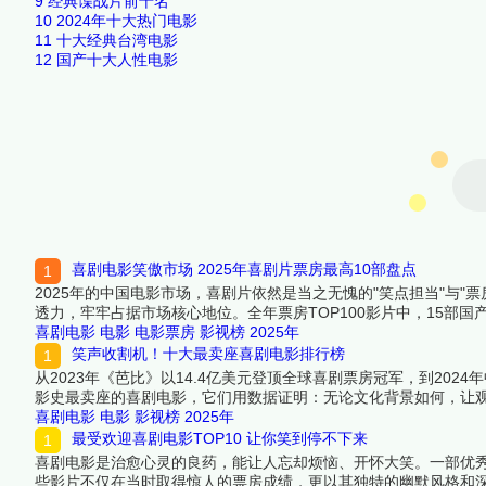
9
经典谍战片前十名
10
2024年十大热门电影
11
十大经典台湾电影
12
国产十大人性电影
喜剧电影笑傲市场 2025年喜剧片票房最高10部盘点
2025年的中国电影市场，喜剧片依然是当之无愧的"笑点担当"与
透力，牢牢占据市场核心地位。全年票房TOP100影片中，15部国
汇集了历史悬疑、职场解压、家庭温情等多种风格的爆笑佳作，既有
喜剧电影
电影
电影票房
影视榜
2025年
笑声收割机！十大最卖座喜剧电影排行榜
从2023年《芭比》以14.4亿美元登顶全球喜剧票房冠军，到20
影史最卖座的喜剧电影，它们用数据证明：无论文化背景如何，让
科幻喜剧，十部作品横跨二十年，展现喜剧的无限可能。下面跟着
喜剧电影
电影
影视榜
2025年
最受欢迎喜剧电影TOP10 让你笑到停不下来
喜剧电影是治愈心灵的良药，能让人忘却烦恼、开怀大笑。一部优
些影片不仅在当时取得惊人的票房成绩，更以其独特的幽默风格和