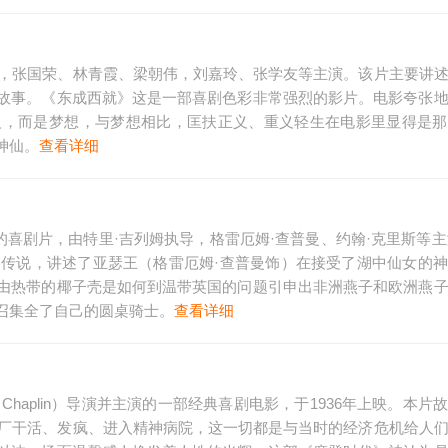
导，张国荣、林青霞、梁朝伟，刘嘉玲、张学友等主演。该片主要讲
故事。《东成西就》这是一部喜剧色彩非常强烈的影片。电影夸张
义，而是梦想，与梦想相比，匡扶正义、重义轻生在电影里显得是那
神仙。
查看详细
 Klubu发行的喜剧片，由特里·吉列姆执导，格雷厄姆·查普曼、约翰·克里斯等主
的传说，讲述了亚瑟王（格雷厄姆·查普曼饰）在接受了湖中仙女的
由热带的椰子壳是如何到温带英国的问题引申出非洲燕子和欧洲燕
召集全了自己的圆桌骑士。
查看详细
les Chaplin）导演并主演的一部经典喜剧电影，于1936年上映。本
工厂干活、发疯、进入精神病院，这一切都是与当时的经济危机给人