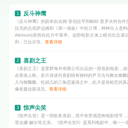
反斗神鹰
1
《反斗神鹰》的剧本由吉姆·亚伯拉罕和帕特·普罗夫特合
拉克的总统萨达姆和《第一滴血》中的兰博，种种出人意料的
Atkinson)居然在此片中客串。这部电影主体上模仿壮志
利，兰比尔等。
查看详细
喜剧之王
2
《喜剧之王》是星辉海外有限公司出品的一部喜剧电影，由李
在香港上映。影片讲述对喜剧情有独钟的尹天仇与舞女柳飘
入与柳飘飘、杜娟儿的三角恋漩涡之中，此片是张柏芝的真
像奖最佳新演员。
查看详细
惊声尖笑
3
《惊声尖笑》是一部欧美喜剧，其中有穿插恐怖电影情节，恶
雷吉娜·赫尔等主演。《惊声尖笑5》是系列电影中，唯一