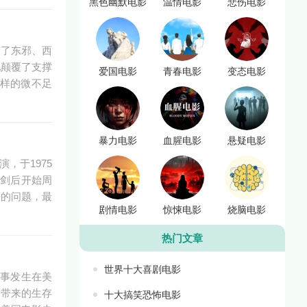
黑色幽默电影
温情电影
悲伤电影
述了东邪、西
地颠覆了支撑
爱国电影
青春电影
变态电影
样的微不足
暴力电影
血腥电影
悬疑电影
演，于1975
神剑后开始周
子的问题，最
剧情电影
惊悚电影
烧脑电影
热门文章
世界十大喜剧电影
片故事发生在美
们带来的生存
十大搞笑恐怖电影