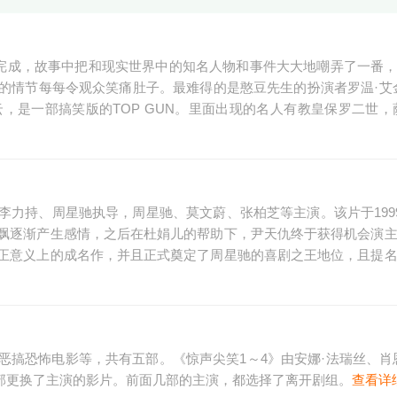
作完成，故事中把和现实世界中的知名人物和事件大大地嘲弄了一番
情节每每令观众笑痛肚子。最难得的是憨豆先生的扮演者罗温·艾金森
凌云，是一部搞笑版的TOP GUN。里面出现的名人有教皇保罗二世，
力持、周星驰执导，周星驰、莫文蔚、张柏芝等主演。该片于1999
飘逐渐产生感情，之后在杜娟儿的帮助下，尹天仇终于获得机会演
正意义上的成名作，并且正式奠定了周星驰的喜剧之王地位，且提
搞恐怖电影等，共有五部。《惊声尖笑1～4》由安娜·法瑞丝、肖
一部更换了主演的影片。前面几部的主演，都选择了离开剧组。
查看详