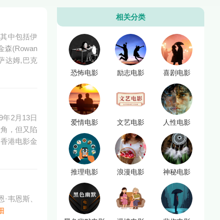
相关分类
，其中包括伊
(Rowan
萨达姆,巴克
恐怖电影
励志电影
喜剧电影
年2月13日
爱情电影
文艺电影
人性电影
主角，但又陷
名香港电影金
推理电影
浪漫电影
神秘电影
恩·韦恩斯、
细