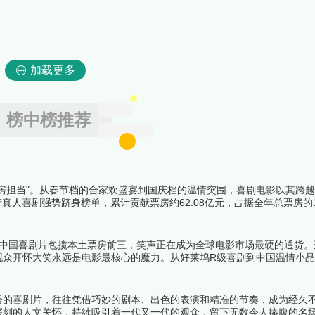
加载更多
榜中榜推荐
"票房担当"。从春节档的合家欢盛宴到国庆档的温情突围，喜剧电影以其跨
产真人喜剧强势跻身榜单，累计贡献票房约62.08亿元，占据全年总票房的
顶级IP的稳健发挥，也有中小成本黑马的惊喜逆袭。
24年中国喜剧片包揽本土票房前三，笑声正在成为全球电影市场最硬的通货
观众开怀大笑永远是电影最核心的魔力。从好莱坞R级喜剧到中国温情小
榜中榜编辑一起来看看详细名单吧！
秀的喜剧片，往往凭借巧妙的剧本、出色的表演和精准的节奏，成为经久
深刻的人文关怀，持续吸引着一代又一代的观众，留下无数令人捧腹的名