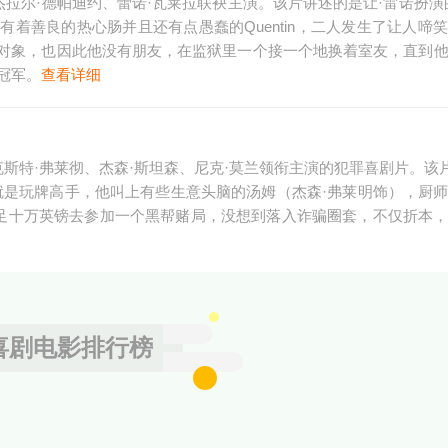
拉尔·德帕迪约、蕾诺·瓦莱拉联袂主演。该片讲述的是让·雷诺扮演的
着善良的热心肠并且还有点愚蠢的Quentin，二人发生了让人啼
对象，也因此他没有朋友，在监狱里一个接一个地换着室友，直到
冠军。
查看详细
斯特·弗莱彻、杰森·斯坦森、尼克·莫兰领衔主演的犯罪喜剧片。该片于
就是玩牌高手，他叫上有些生意头脑的汤姆（杰森·弗莱明饰），厨
凑足十万英镑去参加一个黑帮赌局，没想到落入诈骗圈套，不仅折本
喜剧电影排行榜