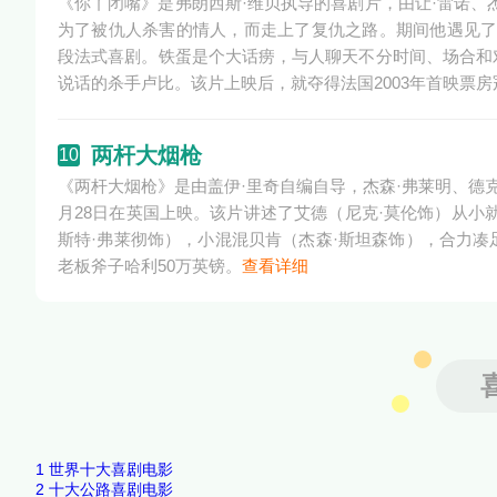
《你丫闭嘴》是弗朗西斯·维贝执导的喜剧片，由让·雷诺、杰
为了被仇人杀害的情人，而走上了复仇之路。期间他遇见了有
段法式喜剧。铁蛋是个大话痨，与人聊天不分时间、场合和
说话的杀手卢比。该片上映后，就夺得法国2003年首映票房
两杆大烟枪
10
《两杆大烟枪》是由盖伊·里奇自编自导，杰森·弗莱明、德克
月28日在英国上映。该片讲述了艾德（尼克·莫伦饰）从小
斯特·弗莱彻饰），小混混贝肯（杰森·斯坦森饰），合力
老板斧子哈利50万英镑。
查看详细
1
世界十大喜剧电影
2
十大公路喜剧电影