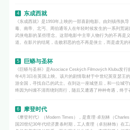
东成西就
4
《东成西就》是1993年上映的一部喜剧电影。由刘镇伟执
毒、南帝、北丐、周伯通等人在年轻时候发生的一系列荒诞
武侠电影的某些理念。这部电影中主宰人物行为的不再是
道。在影片的结尾，击败邪恶的也不再是侠士，而是虚无的
巨蟒与圣杯
5
《巨蟒与圣杯》是Asociace Ceských Filmových
年4月3日在英国上映。该片的剧情取材于中世纪英亚瑟王
游全国，寻找自己的武士。在到达一座城堡后，和一位城守
终因为纠缠不清而绕到而行，随后又遭遇了种种奇遇，终于
摩登时代
6
《摩登时代》（Modern Times），是查理·卓别林（Char
国20世纪30年代经济萧条时期，工人查理（卓别林饰）在