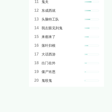
11
鬼夫
12
东成西就
13
头脑特工队
14
我左眼见到鬼
15
来都来了
16
落叶归根
17
大话西游
18
出门在外
19
僵尸肖恩
20
鬼咬鬼