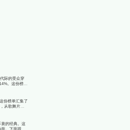
越代际的受众穿
14%。这份榜单
。这份榜单汇集了
品，从歌舞片到
不衰的经典。这
场面。下面跟着