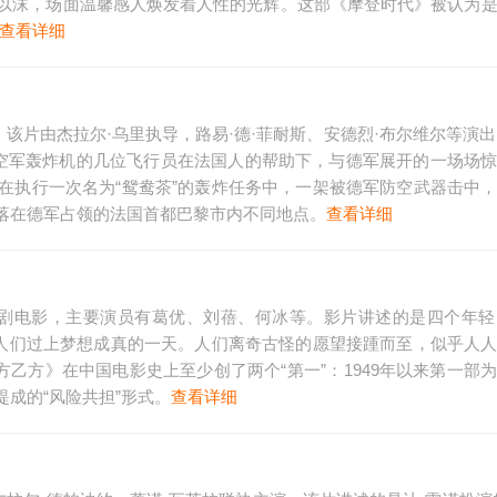
以沫，场面温馨感人焕发着人性的光辉。这部《摩登时代》被认为
查看详细
剧电影。该片由杰拉尔·乌里执导，路易·德·菲耐斯、安德烈·布尔维尔等演出
家空军轰炸机的几位飞行员在法国人的帮助下，与德军展开的一场场
在执行一次名为“鸳鸯茶”的轰炸任务中，一架被德军防空武器击中
落在德军占领的法国首都巴黎市内不同地点。
查看详细
刚执导的喜剧电影，主要演员有葛优、刘蓓、何冰等。影片讲述的是四个年
帮人们过上梦想成真的一天。人们离奇古怪的愿望接踵而至，似乎人
甲方乙方》在中国电影史上至少创了两个“第一”：1949年以来第一部
成的“风险共担”形式。
查看详细