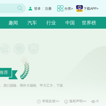
|
登录
注册
分类>
下载APP>
趣闻
汽车
行业
中国
世界榜
影推荐
、虎口脱险、两杆大烟枪、甲方乙方，下面
举报反馈>>
版权声明>>
0