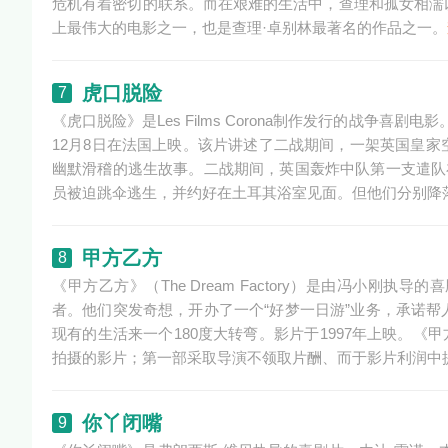
危机有着密切的联系。而在艰难的生活中，查理和孤女相濡
上最伟大的电影之一，也是查理·卓别林最著名的作品之一。
虎口脱险
7
《虎口脱险》是Les Films Corona制作发行的战争喜
12月8日在法国上映。该片讲述了二战期间，一架英国皇
幽默滑稽的逃生故事。二战期间，英国轰炸中队第一支遣队
员被迫跳伞逃生，并约好在土耳其浴室见面。但他们分别降
甲方乙方
8
《甲方乙方》（The Dream Factory）是由冯小
者。他们突发奇想，开办了一个“好梦一日游”业务，承诺
现有的生活来一个180度大转弯。影片于1997年上映。《
拍摄的影片；第一部采取导演不领取片酬、而于影片利润中提
你丫闭嘴
9