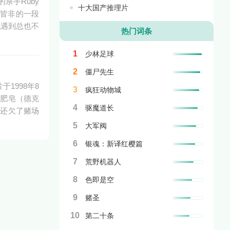
杀手Ruby
十大国产推理片
笑皆非的一段
他遇到总也不
热门词条
1
少林足球
2
僵尸先生
1998年8
3
疯狂动物城
师肥皂（德克
4
驱魔道长
，还欠了赌场
5
大军阀
6
银魂：新译红樱篇
7
荒野机器人
8
色即是空
9
赌圣
10
第二十条