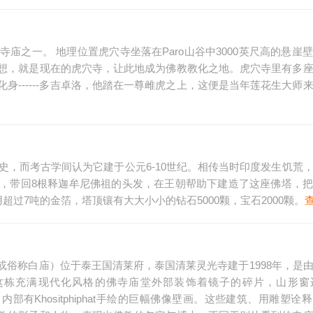
庙之一。 地理位置虎穴寺坐落在Paro山谷中3000英尺高的悬崖
想，就是现在的虎穴寺，让此地成为佛教教化之地。虎穴寺里有多
身------多吉卓洛，他踏在一尊雌虎之上，这便是当年莲花生大师
历史，而考古学间认为它建于公元6-10世纪。相传当时印度发生饥荒
，带回8根释迦牟尼佛祖的头发，在王朝帮助下建造了这座佛塔，
过7吨的金箔，塔顶镶有大大小小的钻石5000颗，宝石2000颗。
俗称白庙）位于泰王国清莱府，泰国清莱灵光寺建于1998年，是
、设计建设的。这栋充满现代化风格的佛寺庙堂外部装饰着镜子的碎片，山形
部有Khositphiphat手绘的巨幅佛像壁画。这些建筑、用雕塑诠