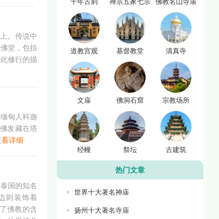
千年古刹
禅宗五家七宗
佛教名山寺庙
壁上。传说中
座佛堂，包括
道教宫观
基督教堂
清真寺
来此修行的描
文庙
佛洞石窟
宗教场所
，缅甸人科迦
把佛发藏在塔
查看详细
经幢
祭坛
古建筑
热门文章
由泰国的知名
世界十大著名神庙
窗边则装饰着
释了佛教的含
扬州十大著名寺庙