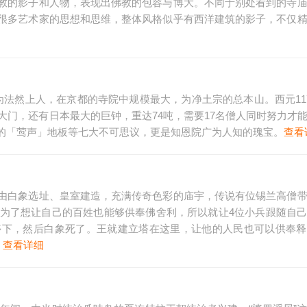
教的影子和人物，表现出佛教的包容与博大。不同于别处看到的寺
很多艺术家的思想和思维，整体风格似乎有西洋建筑的影子，不仅
人为法然上人，在京都的寺院中规模最大，为净土宗的总本山。西元11
的大门，还有日本最大的巨钟，重达74吨，需要17名僧人同时努力才
的「莺声」地板等七大不可思议，更是知恩院广为人知的瑰宝。
查看
由白象选址、皇室建造，充满传奇色彩的庙宇，传说有位锡兰高僧
他为了想让自己的百姓也能够供奉佛舍利，所以就让4位小兵跟随自
停下，然后白象死了。王就建立塔在这里，让他的人民也可以供奉释
。
查看详细