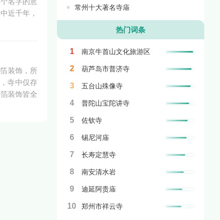
这个名字的意
常州十大著名寺庙
林中近千年，
热门词条
1
南京牛首山文化旅游区
2
葫芦岛市普济寺
金箔装饰，所
月，寺中仅存
3
五台山殊像寺
金箔装饰皆全
4
普陀山宝陀讲寺
5
佐钦寺
6
锡尼河庙
7
长寿定慧寺
8
南安清水岩
9
迪延阿贵庙
10
郑州市祥云寺