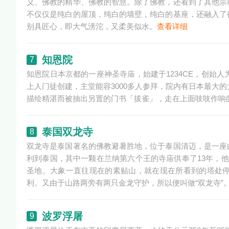
义、佛教的精华、佛教的智慧。除了佛教，还看到了其他宗
不仅仅是纯白的屋顶，纯白的墙壁，纯白的基座，还融入了
别具匠心，即大气滂沱，又柔美似水。
查看详细
知恩院
7
知恩院日本京都的一座神圣寺庙，始建于1234CE，创始
上人门徒创建，主堂能容3000多人参拜，院内有日本最大
描绘精湛而被抽出另置的门书「拔雀」，走在上面吱吱作响
泰国双龙寺
8
双龙寺是泰国著名的佛教避暑胜地，位于泰国清迈，是一座
利到泰国，其中一颗在兰纳第六个王的寺庙供奉了13年，
圣地。大象一直往现在的素贴山，就在现在所看到的塔处
利。又由于山路两旁有两只金龙守护，所以便叫做“双龙寺”
波罗浮屠
9