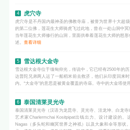
虎穴寺
4
虎穴寺是不丹国内最神圣的佛教寺庙，被誉为世界十大超级寺
的第二位佛，莲花生大师骑虎飞过此地，曾在一处山洞中冥
当年莲花生大师修行的山洞，里面供奉着莲花生大师的怒形化
述。
查看详细
雪达根大金寺
5
雪达根大金寺位于缅甸仰光，传说中，它已经有2500年的
达普陀兄弟两人运了一船稻米前去救济，他们从印度回来时
内。“大金寺”的意思是被黄金覆盖的寺庙。寺中的大金塔使用超
泰国清莱灵光寺
6
泰国清莱灵光寺（汉语为龙昆寺、灵光寺、洼龙坤、白龙寺或
艺术家Charlermchai Kositpipat出钱出力
Nagas（多头蛇和幽冥世界之神祇）以及大象和伞等形状。内