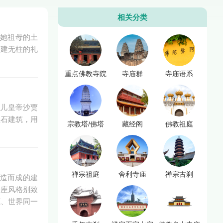
相关分类
于她祖母的土
构建无柱的礼
重点佛教寺院
寺庙群
寺庙语系
卧儿皇帝沙贾
理石建筑，用
宗教塔/佛塔
藏经阁
佛教祖庭
禅宗祖庭
舍利寺庙
禅宗古刹
建造而成的建
一座风格别致
源、世界同一