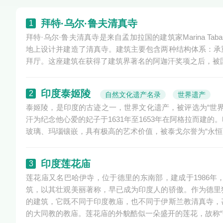
拜特·乌尔·鲁夫清真寺
1
拜特·乌尔·鲁夫清真寺是来自孟加拉国的建筑家Marina 
地上设计并建造了清真寺。建筑主要包含两种结构体系：承
拜厅。这座建筑在获得了建筑界著名的阿迦汗奖项之后，被
印度泰姬陵
2
自然文化遗产名录
世界遗产
泰姬陵，是印度的古迹之一，世界文化遗产，被评选为“世
汗为纪念他心爱的妃子于1631年至1653年在阿格拉而
玻璃、玛瑙镶嵌，具有极高的艺术价值，被泰戈尔誉为“永恒
印度莲花庙
3
莲花庙又名巴哈伊寺，位于德里的东南部，建成于1986
筑，以其壮观美丽著称，早已成为印度人的骄傲。作为德里
的建筑，它既不同于印度教庙，也不同于伊斯兰教清真寺，
的大同教的教庙。莲花庙的外貌酷似一朵盛开的莲花，故称“