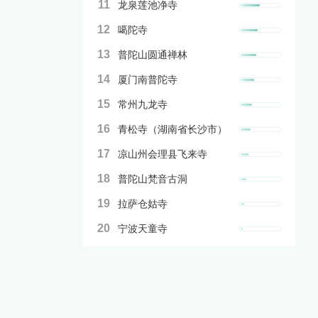
11
龙泉莲池净寺
12
噶陀寺
13
普陀山圆通禅林
14
厦门南普陀寺
15
常州九龙寺
16
青松寺（湖南省长沙市）
17
凉山州会理县飞来寺
18
普陀山梵音古洞
19
拉萨仓姑寺
20
宁波天童寺