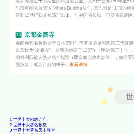
婆罗浮屠位于东南亚的印度尼西亚，大约于公元750年至8
思很可能来自梵语"Vihara Buddha Ur"，意思就
直到19世纪初才被清理出来。与中国的长城、印度的泰姬
京都金阁寺
10
金阁寺其名称源自于日本室町时代著名的足利氏第三代幕府
以又称为“金阁寺”。金阁寺始建于1397年（明洪武三十年
的舍利殿被人纵火完全烧毁（即金阁寺放火事件），如今看到
面换新，成为目前的样子。
查看详细
世
1
世界十大佛教寺庙
2
世界十大著名教堂
3
世界十大著名天主教堂