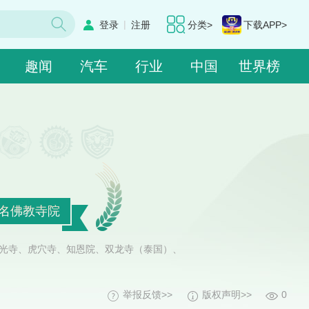
|
登录
注册
分类>
下载APP>
趣闻
汽车
行业
中国
世界榜
出名佛教寺院
灵光寺、虎穴寺、知恩院、双龙寺（泰国）、
举报反馈>>
版权声明>>
0