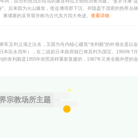
50年间，由当时统治爪哇岛的夏连特拉王朝统治者兴建。“婆罗浮屠”
是“山顶的佛寺”。后来因为火山爆发，使这佛塔群下沉、并隐盖于茂密的热带丛
陵、柬埔寨的吴哥窟并称为古代东方四大奇迹。
查看详细
将军足利义满之法名，又因为寺内核心建筑“舍利殿”的外墙全是以
，日本应永四年），在二战前日本政府就已将其列为国宝。1950年7
的舍利殿是1955年依照原样重新复建的，1987年又将全殿外壁的
界宗教场所主题