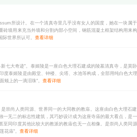
Tabassum所设计。在一个清真寺里几乎没有女人的国度，她在一块属
重砖墙用来充当外墙和分割内部小空间，钢筋混凝土框架结构用来
国际世界所认可。
查看详细
界新七大奇迹”。泰姬陵是一座白色大理石建成的陵墓清真寺，是莫
建的。印度泰姬陵是由殿堂、钟楼、尖塔、水池等构成，全部用纯白色大
面颊上的一滴泪珠”。
查看详细
年，是崇尚人类同源、世界同一的大同教的教庙。这座由白色大理石
独一无二的标志性建筑，其巧妙设计成为这座寺庙的最大看点，是
甚至同印度其他比较大的教派的教庙也无一点相像。是崇尚人类同
莲花庙”。
查看详细