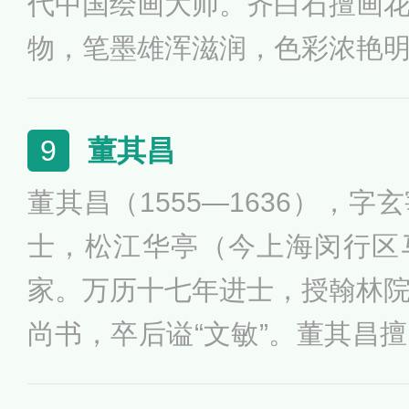
代中国绘画大师。齐白石擅画
物，笔墨雄浑滋润，色彩浓艳
意境淳厚朴实。所作鱼虾虫蟹
隶，取法于秦汉碑版，行书饶
董其昌
9
家，善写诗文。代表作有《蛙
董其昌（1555—1636），
虾》等。著有《白石诗草》、
士，松江华亭（今上海闵行区
家。万历十七年进士，授翰林
尚书，卒后谥“文敏”。董其昌
巨然、黄公望、倪瓒，笔致清