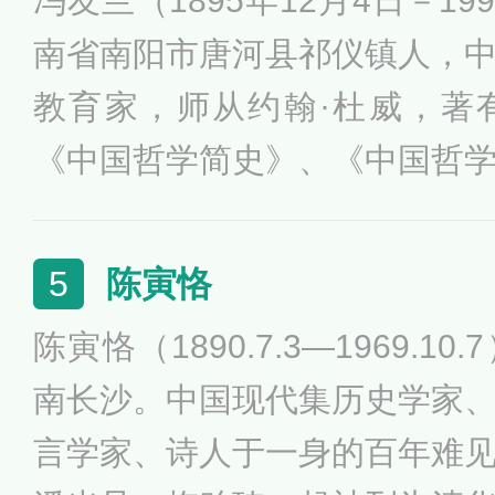
冯友兰（1895年12月4日－19
学，形成了独特的美学思想体
南省南阳市唐河县祁仪镇人，
后又治史学、古文字学、考古
教育家，师从约翰·杜威，著
《中国哲学简史》、《中国哲
书》等，是20世纪中国学术
当代学界乃至国外学界影响深
陈寅恪
5
儒家”。1949年，获得“儒莲奖”
陈寅恪（1890.7.3—1969.
南长沙。中国现代集历史学家
言学家、诗人于一身的百年难