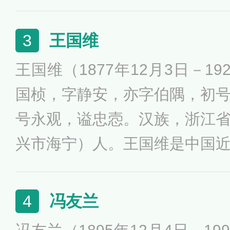
政治等等，著述甚丰，世人常称
变法做宣传。
表作品有《国故论衡》、《章
王国维
3
为论革命书》等。
王国维（1877年12月3日－1
国桢，字静安，亦字伯隅，初
号永观，谥忠悫。汉族，浙江
兴市海宁）人。王国维是中国
享有国际声誉的著名学者。王
受资产阶级改良主义思想的影
冯友兰
4
思想与中国古典哲学、美学相