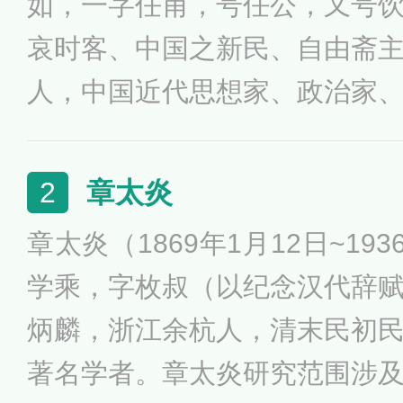
如，一字任甫，号任公，又号
哀时客、中国之新民、自由斋
人，中国近代思想家、政治家
学家。戊戌变法（百日维新）
新派、新法家代表人物。幼年
章太炎
2
文，九岁能缀千言，17岁中
章太炎（1869年1月12日~19
成为资产阶级改良派的宣传家
学乘，字枚叔（以纪念汉代辞
为一起联合各省举人发动“公车
炳麟，浙江余杭人，清末民初
领导北京和上海的强学会，又
著名学者。章太炎研究范围涉
报》，任长沙时务学堂的主讲