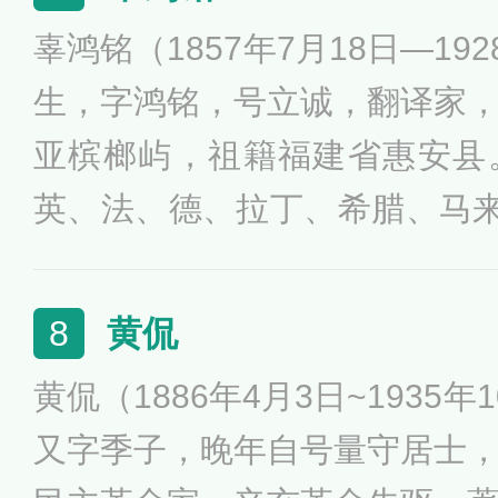
究，并取得显著的学术成就，
辜鸿铭（1857年7月18日—19
很高的声誉。钱钟书作品有《
生，字鸿铭，号立诚，翻译家
《谈艺录》等。
亚槟榔屿，祖籍福建省惠安县
英、法、德、拉丁、希腊、马来
个博士学位，是满清时代精通
方华学的中国第一人，号称“清
黄侃
8
有《中国的牛津运动》、《中
黄侃（1886年4月3日~1935
又字季子，晚年自号量守居士