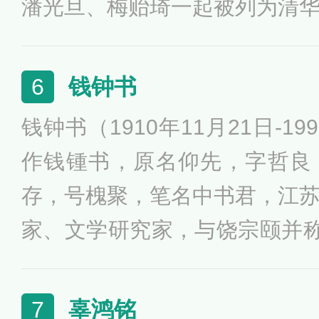
潘光旦、梅贻琦一起被列为清
哲人，与吕思勉、陈垣、钱穆
家”。著有《隋唐制度渊源略
钱钟书
6
论稿》《元白诗笺证稿》《金
钱钟书（1910年11月21日-19
传》《寒柳堂记梦》等。
作钱锺书，原名仰先，字哲良
存，号槐聚，笔名中书君，江
家、文学研究家，与饶宗颐并称
对中国的史学、哲学、文学等
时不曾间断过对西方新旧文学
辜鸿铭
7