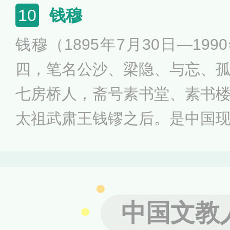
专著七十四种。其代表作品有
钱穆
10
《中国中古文学史讲义》、《
钱穆（1895年7月30日—19
《中古文学史》等。
四，笔名公沙、梁隐、与忘、
七房桥人，斋号素书堂、素书
太祖武肃王钱镠之后。是中国
想家、教育家，中央研究院院
究员。中国学术界尊之为“一代
为中国最后一位士大夫、国学
中国文教
垣、陈寅恪并称为“史学四大家”