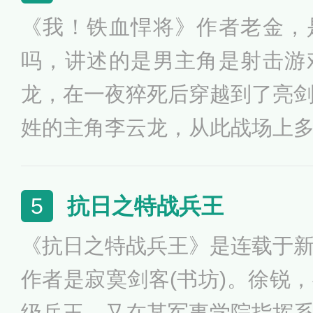
只为能多保全几个我中华百姓
《我！铁血悍将》作者老金，
难深重的祖国从此少经受几分
吗，讲述的是男主角是射击游
龙，在一夜猝死后穿越到了亮
姓的主角李云龙，从此战场上
丧胆的铁血悍将，美女爱英雄
情，上演着一幕幕英雄配美女
抗日之特战兵王
5
《抗日之特战兵王》是连载于
作者是寂寞剑客(书坊)。徐锐
级兵王，又在某军事学院指挥