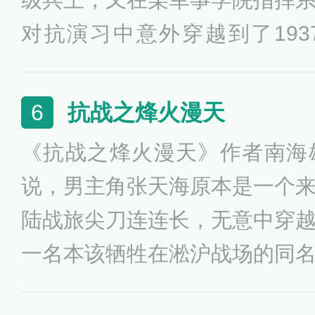
对抗演习中意外穿越到了19
时，淞沪会战已经接近尾声，
败，且看徐锐如何凭借超强的
抗战之烽火漫天
6
时代的指挥造诣，在抗日战场
《抗战之烽火漫天》作者南海
为了日军挥之不去的梦魇！
说，男主角张天海原本是一个
陆战旅尖刀连连长，无意中穿
一名本该牺牲在淞沪战场的同
身上，一个来自二十一世纪的