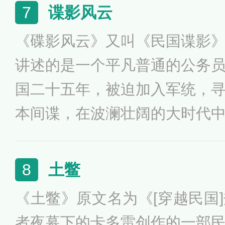
的抗战人生呢？
谍影风云
7
《碟影风云》又叫《民国谍影
讲述的是一个平凡普通的公务
国二十五年，被迫加入军统，
本间谍，在波澜壮阔的大时代
放与复兴贡献着自己的一份力
海生涯的精彩故事。
土鳖
8
《土鳖》原文名为《[穿越民国
者夜幕下的卡多雷创作的一部