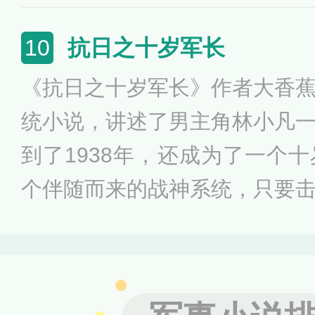
侵缅甸，为了保住滇缅公路这
石亲自担任总司令，史迪威任
抗日之十岁军长
10
日，蒋介石调集10万大军，
《抗日之十岁军长》作者大香
称‘缅甸远征军’...
统小说，讲述了男主角林小凡
到了1938年，还成为了一个
个伴随而来的战神系统，只要
积分，从而购买来自诸天万界
始了自己十岁军长的逆天之路