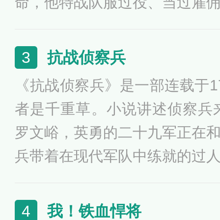
命，他特战队服过役、当过雇
跟情报间谍，穿越到抗日年代
侦察、破坏、突袭、狙杀无所
抗战侦察兵
3
胆，令日军头疼不止却无之奈
《抗战侦察兵》是一部连载于1
者是千重草。小说讲述侦察兵来
罗文峪，英勇的二十九军正在
兵带着在现代军队中练就的过
血和激情的抗日战争中来。从
战，不为别的，只为在这场战
我！铁血悍将
4