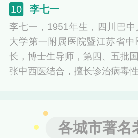
性关节炎、干燥综合征、红斑
李七一
10
的辩证思路和论治规律，总结出了
李七一，1951年生，四川巴
清Ⅱ号”及系列治疗方法。
大学第一附属医院暨江苏省中
长，博士生导师，第四、五批
张中西医结合，擅长诊治病毒
冠心病和高粘血症等病证。共
部、厅局级科研项目，获省、
表学术论文50余篇，出版医学专
各城市著名