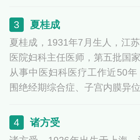
验，擅长运用中医传统疗法治
脓肿等肛门疾病，同时创新的
夏桂成
3
术”和“分段切除结扎注射术”
夏桂成，1931年7月生人，江
小、疗程短、不致肛门功能失
医院妇科主任医师，第五批国
从事中医妇科医疗工作近50
围绝经期综合症、子宫内膜异
病症等，被誉为“送子观音”。他
期法”，能解决生殖道包括月
诸方受
4
症。其曾获“全国中医药杰出贡献