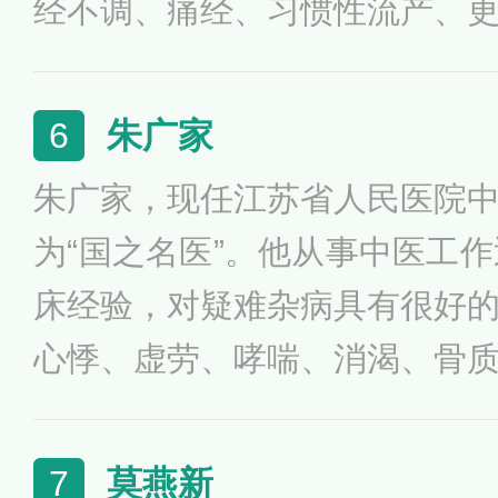
经不调、痛经、习惯性流产、
瘤、卵巢囊肿等疾病。在国内
0余篇，主编和参编著作4部
朱广家
6
项目多项，获江苏省科技进步三
朱广家，现任江苏省人民医院
为“国之名医”。他从事中医工作
床经验，对疑难杂病具有很好
心悸、虚劳、哮喘、消渴、骨
征、代谢综合征等的诊疗。中
20余篇，主编、参编教材及著
莫燕新
7