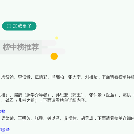
加载更多
榜中榜推荐
、周岱翰、李佃贵、伍炳彩、熊继柏、张大宁、刘祖贻，下面请看榜单详
之祖）、扁鹊（脉学介导者）、孙思邈（药王）、张仲景（医圣）、葛洪
）、钱乙（儿科之祖），下面请看榜单详细内容。
哪些
、梁繁荣、王明芳、张毅、钟以泽、艾儒棣、胡天成，下面请看榜单详细
有哪些