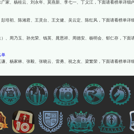
朱广家、杨桂云、刘永年、莫燕新、李七一、丁义江，下面请看榜单详细
、彭培初、陈湘君、王灵台、王文健、吴云定、陈红风，下面请看榜单详
生）、周乃玉、孙光荣、钱英、晁恩祥、周德安、杨明会、郁仁存，下面
名单
廷谦、杨家林、张毅、张晓云、雷勇、祝之友、梁繁荣，下面请看榜单详