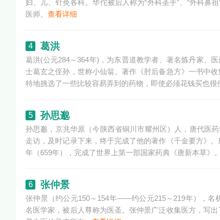
妇、儿、针灸各科。华佗被后人称为“外科圣手”、“外科鼻祖
医师。
查看详细
葛洪
4
葛洪(公元284～364年)，为东晋道教学者、著名炼丹家
士葛玄之侄孙，世称小仙翁。著作《肘后备急方》一书中收
特地挑选了一些比较容易弄到的药物，即使必须花钱买也很
孙思邈
5
孙思邈，京兆华原（今陕西省铜川市耀州区）人，唐代医药
走访，及时记录下来，终于完成了他的著作《千金要方》。
年（659年），完成了世界上第一部国家药典《唐新本草》
张仲景
6
张仲景（约公元150～154年——约公元215～219年
名医学家，被后人尊称为医圣。张仲景广泛收集医方，写出