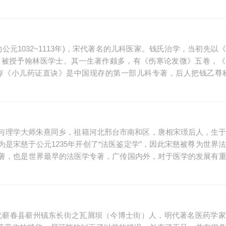
元1032~1113年)，宋代著名的儿科医家。钱氏治学，当初先以
，被授予翰林医学士。其一生著作颇多，有《伤寒论发微》五卷，《
存《小儿药证直诀》是中国现存的第一部儿科专著，后人把钱乙尊称
平)人，与理学大师朱熹同乡，祖籍河北邢台市南和区，唐相宋璟后人，生
认为是宋慈于公元1235年开创了“法医鉴定学”，因此宋慈被尊为世界
著，也是世界最早的法医学专著，广传国内外，对于医学的发展有
，湖北蕲春县蕲州镇东长街之瓦屑坝（今博士街）人，明代著名医药学