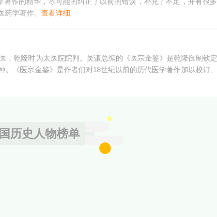
本草著作的精华，尽可能的纠正了以前的错误，补充了不足，并有很
医药学著作。
查看详细
宫廷御医，乾隆时为太医院院判。吴谦总编的《医宗金鉴》是乾隆御制钦
种。《医宗金鉴》是作者们对18世纪以前的历代医学著作加以校订
国历史人物榜单