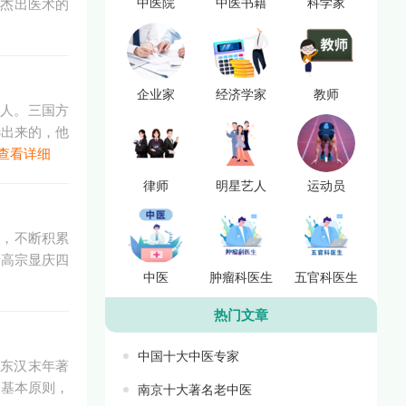
中医院
中医书籍
科学家
有杰出医术的
企业家
经济学家
教师
)人。三国方
选出来的，他
查看详细
律师
明星艺人
运动员
验，不断积累
唐高宗显庆四
中医
肿瘤科医生
五官科医生
热门文章
中国十大中医专家
。东汉末年著
的基本原则，
南京十大著名老中医