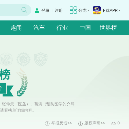
|
登录
注册
分类>
下载APP>
趣闻
汽车
行业
中国
世界榜
榜
榜
、张仲景（医圣）、葛洪（预防医学的介导
请看榜单详细内容。
举报反馈>>
版权声明>>
0