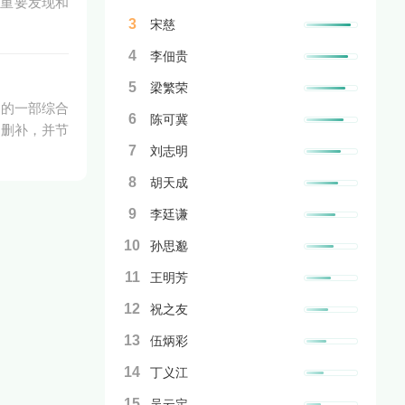
多重要发现和
3
宋慈
4
李佃贵
5
梁繁荣
定的一部综合
6
陈可冀
、删补，并节
7
刘志明
8
胡天成
9
李廷谦
10
孙思邈
11
王明芳
12
祝之友
13
伍炳彩
14
丁义江
15
吴云定