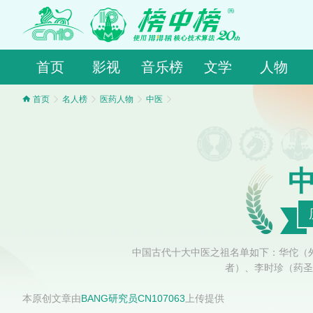
首页
影视
音乐榜
文学
人物
首页
名人榜
医药人物
中医
中国古代十大中医之祖名单如下：华佗（
者）、李时珍（药圣
本原创文章由
BANG研究员CN107063
上传提供