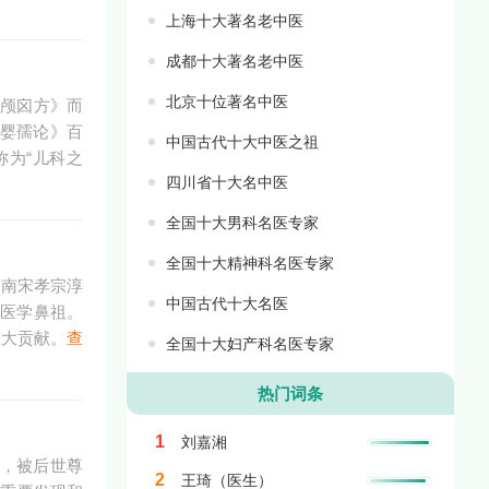
上海十大著名老中医
成都十大著名老中医
北京十位著名中医
《颅囟方》而
婴孺论》百
中国古代十大中医之祖
为“儿科之
四川省十大名中医
全国十大男科名医专家
全国十大精神科名医专家
于南宋孝宗淳
中国古代十大名医
法医学鼻祖。
重大贡献。
查
全国十大妇产科名医专家
热门词条
1
刘嘉湘
家，被后世尊
2
王琦（医生）