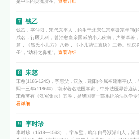
是中医的灵魂所在。
查看详细
钱乙
7
钱乙，字仲阳，宋代东平人，约生于北宋仁宗至徽宗年间(约公
成名，行医儿科，曾治愈皇亲国威的小儿疾病，声誉卓著
篇，《钱氏小儿方》八卷，《小儿药证直诀》三卷。现仅
圣”，“幼科之鼻祖”。
查看详细
宋慈
8
宋慈(1186-1249)，字惠父，汉族，建阳(今属福建南
熙十三年(1186年)，南宋著名法医学家，中外法医界普遍
宋慈著有《洗冤集录》五卷，是我国第一部系统的法医学专
看详细
李时珍
9
李时珍（1518—1593），字东璧，晚年自号濒湖山人