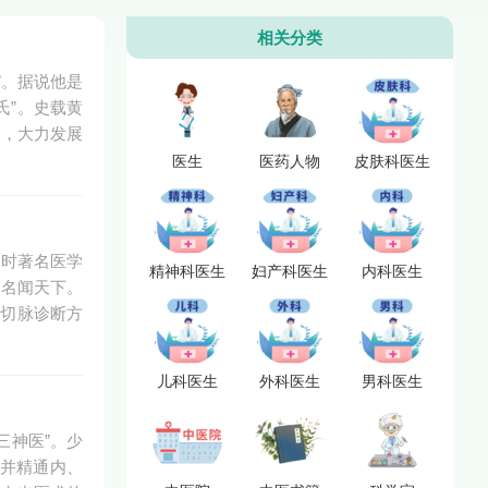
相关分类
”。据说他是
氏”。史载黄
木，大力发展
医生
医药人物
皮肤科医生
国时著名医学
精神科医生
妇产科医生
内科医生
，名闻天下。
的切脉诊断方
儿科医生
外科医生
男科医生
三神医”。少
并精通内、