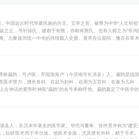
盟首领，中国远古时代华夏民族的共主。五帝之首。被尊为中华“人文初祖
辕之丘，号轩辕氏，建都于有熊，亦称有熊氏。也有人称之为“帝鸿
夷、九黎族而统一中华的伟绩载入史册。黄帝在位期间，播百谷草
越人，尊称扁鹊，号卢医，齐国渤海卢（今济南市长清县）人。扁鹊是战
其医术禁方，擅长各科。在赵为妇科，在周为五官科，在秦为儿科
上古神话的黄帝时神医“扁鹊”的名号来称呼他。扁鹊奠定了中医学
沛国谯县人，东汉末年著名的医学家。华佗与董奉、张仲景并称为“建安
地，钻研医术而不求仕途。他医术全面，尤其擅长外科，精于手术。