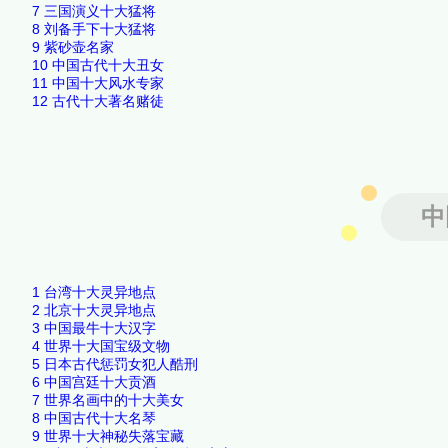
7
三国演义十大猛将
8
刘备手下十大猛将
9
紫砂壶名家
10
中国古代十大丑女
11
中国十大风水专家
12
古代十大著名赌徒
中
1
台湾十大灵异地点
2
北京十大灵异地点
3
中国最牛十大汉字
4
世界十大国宝级文物
5
日本古代惩罚女犯人酷刑
6
中国宫廷十大贡酒
7
世界名画中的十大美女
8
中国古代十大名琴
9
世界十大神秘失落宝藏