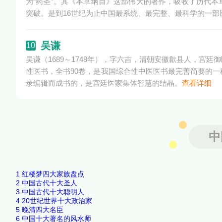
为“药圣”。其《本草纲目》这部伟大的著作，吸收了历代
突破。是到16世纪为止中国最系统、最完整、最科学的一部
吴谦
10
吴谦（1689～1748年），字六吉，清朝安徽歙县人，
性医书，全书90卷，是我国综合性中医医书最完善简要的一
录编辑而成书的，是宫廷医家集体智慧的结晶。
查看详细
中
1
红楼梦四大家族盘点
2
中国古代十大圣人
3
中国古代十大聪明人
4
20世纪世界十大政治家
5
晚清四大名臣
6
中国十大著名的风水师