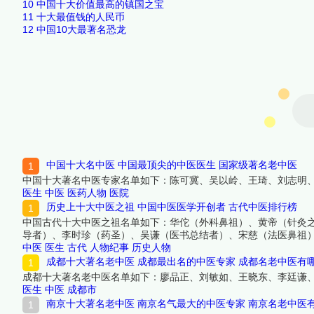
10
中国十大价值最高的镇国之宝
11
十大最值钱的人民币
12
中国10大最著名恐龙
中国十大名中医 中国最顶尖的中医医生 国家级著名老中医
中国十大著名中医专家名单如下：陈可冀、吴以岭、王琦、刘志明
医生
中医
医药人物
医院
历史上十大中医之祖 中国中医医学开创者 古代中医排行榜
中国古代十大中医之祖名单如下：华佗（外科鼻祖）、黄帝（针灸
导者）、李时珍（药圣）、吴谦（医书总结者）、宋慈（法医鼻祖
中医
医生
古代
人物纪事
历史人物
成都十大著名老中医 成都最出名的中医专家 成都名老中医有
成都十大著名老中医名单如下：廖品正、刘敏如、王晓东、李廷谦
医生
中医
成都市
南京十大著名老中医 南京名气最大的中医专家 南京名老中医