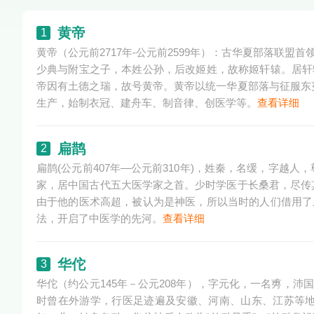
黄帝
1
黄帝（公元前2717年-公元前2599年）：古华夏部落联
少典与附宝之子，本姓公孙，后改姬姓，故称姬轩辕。居轩
帝因有土德之瑞，故号黄帝。黄帝以统一华夏部落与征服东
生产，始制衣冠、建舟车、制音律、创医学等。
查看详细
扁鹊
2
扁鹊(公元前407年—公元前310年)，姓秦，名缓，字
家，居中国古代五大医学家之首。少时学医于长桑君，尽传
由于他的医术高超，被认为是神医，所以当时的人们借用了
法，开启了中医学的先河。
查看详细
华佗
3
华佗（约公元145年－公元208年），字元化，一名旉，
时曾在外游学，行医足迹遍及安徽、河南、山东、江苏等