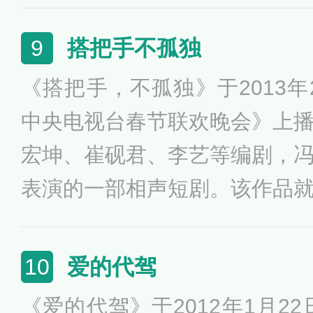
开，讲述了打工者在前去应聘
列突发状况，被误认成小偷的
搭把手不孤独
9
到演出效果是非常成功的，算
《搭把手，不孤独》于2013年2
报以了热烈的掌声。
中央电视台春节联欢晚会》上
宏坤、崔砚君、李艺等编剧，
表演的一部相声短剧。该作品
央视春晚主题的演绎，表现社
解决；内容上讲述了应聘者牛
爱的代驾
10
而闹出的一系列笑话与误会的
《爱的代驾》于2012年1月22