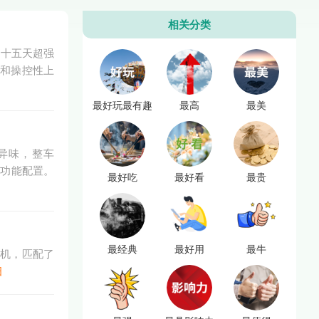
相关分类
且十五天超强
性和操控性上
最好玩最有趣
最高
最美
无异味，整车
的功能配置。
最好吃
最好看
最贵
最经典
最好用
最牛
动机，匹配了
细