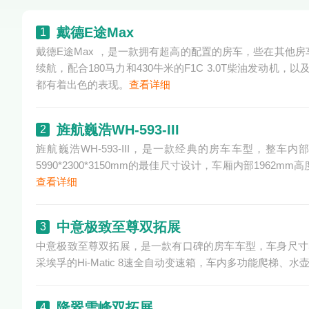
戴德E途Max
1
戴德E途Max ，是一款拥有超高的配置的房车，些在其他
续航，配合180马力和430牛米的F1C 3.0T柴油发动机
都有着出色的表现。
查看详细
旌航巍浩WH-593-III
2
旌航巍浩WH-593-III，是一款经典的房车车型，整
5990*2300*3150mm的最佳尺寸设计，车厢内部19
查看详细
中意极致至尊双拓展
3
中意极致至尊双拓展，是一款有口碑的房车车型，车身尺寸5990
采埃孚的Hi-Matic 8速全自动变速箱，车内多功能爬梯
隆翠雪峰双拓展
4