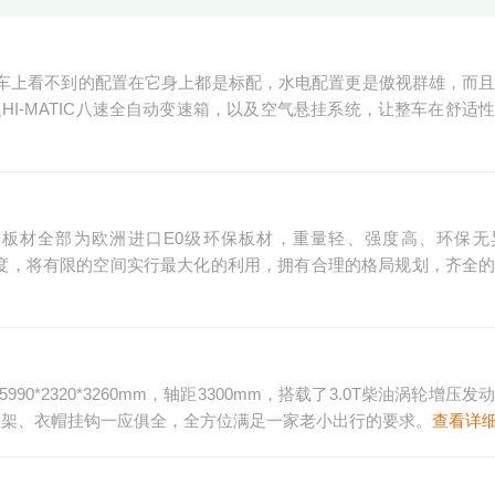
房车上看不到的配置在它身上都是标配，水电配置更是傲视群雄，而
，以及HI-MATIC八速全自动变速箱，以及空气悬挂系统，让整车在舒适
车内部板材全部为欧洲进口E0级环保板材，重量轻、强度高、环保
62mm高度，将有限的空间实行最大化的利用，拥有合理的格局规划，齐全
*2320*3260mm，轴距3300mm，搭载了3.0T柴油涡轮增压发
、水壶架、衣帽挂钩一应俱全，全方位满足一家老小出行的要求。
查看详