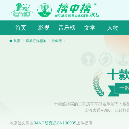
首页
影视
音乐榜
文学
人物
首页
榜单打分标签
最值得
十
十
十款值得买的二手房车车型名单如下：戴德E
上汽大通RV80、江铃
本原创文章由
BANG研究员CN100935
上传提供