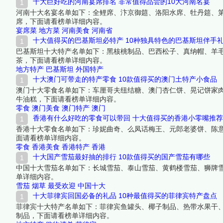
十大巨好吃的河南宴席排名 非常值得品尝的10大河南名宴
河南十大名宴名单如下：全鲤席、汴京御筵、洛阳水席、牡丹筵、
席，下面请看榜单详细内容。
宴席菜
地方菜
河南美食
河南省
十大值得买的巴基斯坦必特产 10种独具特色的巴基斯坦伴手
巴基斯坦十大特产名单如下：黑核桃制品、巴西松子、真纳帽、羊
茶，下面请看榜单详细内容。
地方特产
巴基斯坦
外国特产
十大澳门可带走的特产零食 10款值得买的澳门土特产小食品
澳门十大零食名单如下：车厘哥夫纽结糖、澳门杏仁饼、晃记饼家
牛油糕，下面请看榜单详细内容。
零食
澳门美食
澳门特产
澳门
香港有什么好吃的零食可以带回 十大值得买的香港小零嘴推荐
香港十大零食名单如下：珍妮曲奇、么凤话梅王、元郎老婆饼、陈
面请看榜单详细内容。
零食
香港美食
香港特产
香港
十大国产雪茄最好抽的排行 10款值得买的国产雪茄有哪些
中国十大雪茄名单如下：长城雪茄、泰山雪茄、黄鹤楼雪茄、狮牌
单详细内容。
雪茄
烟草
最受欢迎
中国十大
十大菲律宾回国必备的礼品 10种最值得买的菲律宾特产盘点
菲律宾十大特产名单如下：菲律宾鱼罐头、椰子制品、热带水果干
制品，下面请看榜单详细内容。