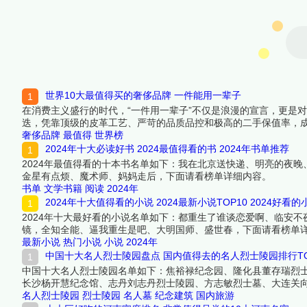
世界10大最值得买的奢侈品牌 一件能用一辈子
在消费主义盛行的时代，“一件用一辈子”不仅是浪漫的宣言，更是
迭，凭靠顶级的皮革工艺、严苛的品质品控和极高的二手保值率，成
率三大维度，遴选出十大最值得入手珍藏的奢侈品牌。它们共同证
奢侈品牌
最值得
世界榜
吧！
2024年十大必读好书 2024最值得看的书 2024年书单推荐
2024年最值得看的十本书名单如下：我在北京送快递、明亮的夜
金星有点烦、魔术师、妈妈走后，下面请看榜单详细内容。
书单
文学书籍
阅读
2024年
2024年十大值得看的小说 2024最新小说TOP10 2024好看
2024年十大最好看的小说名单如下：都重生了谁谈恋爱啊、临安
镜，全知全能、逼我重生是吧、大明国师、盛世春，下面请看榜单
最新小说
热门小说
小说
2024年
中国十大名人烈士陵园盘点 国内值得去的名人烈士陵园排行TO
中国十大名人烈士陵园名单如下：焦裕禄纪念园、隆化县董存瑞烈
长沙杨开慧纪念馆、志丹刘志丹烈士陵园、方志敏烈士墓、大连关
名人烈士陵园
烈士陵园
名人墓
纪念建筑
国内旅游