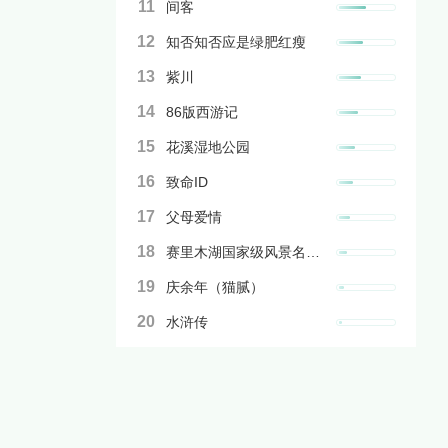
11
间客
12
知否知否应是绿肥红瘦
13
紫川
14
86版西游记
15
花溪湿地公园
16
致命ID
17
父母爱情
18
赛里木湖国家级风景名胜区
19
庆余年（猫腻）
20
水浒传