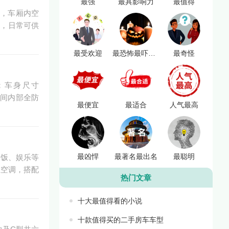
最强
最具影响力
最值得
箱，车厢内空
计，日常可供
最受欢迎
最恐怖最吓人最可怕
最奇怪
；车身尺寸
生间内部全防
最便宜
最适合
人气最高
最凶悍
最著名最出名
最聪明
做饭、娱乐等
立空调，搭配
热门文章
十大最值得看的小说
十款值得买的二手房车车型