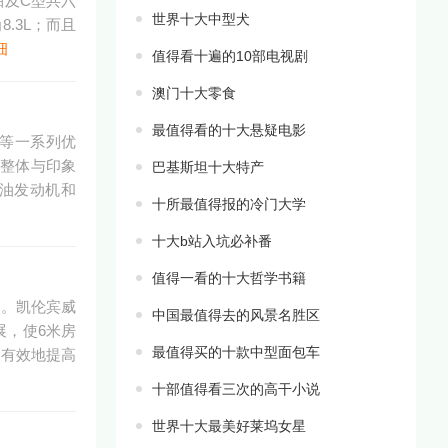
轴及C型共六
世界十大中型犬
.3L；而且
细
值得看十遍的10部电视剧
澳门十大零食
最值得看的十大悬疑电影
等一系列优
，整体与印象
巴基斯坦十大特产
T柴油发动机和
十所最值得报的冷门大学
十大b站入坑必补番
值得一看的十大哲学书籍
了。凯伦宾威
中国最值得去的风景名胜区
展，使6米房
最值得买的十款中型面包车
，有效地提高
十部值得看三次的高干小说
世界十大最美好莱坞女星