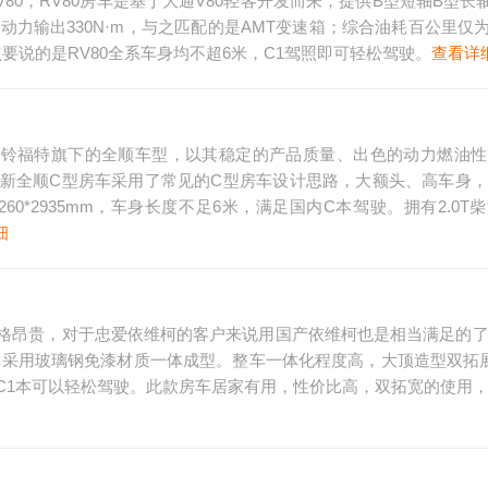
80，RV80房车是基于大通V80轻客开发而来，提供B型短轴B型长
力输出330N·m，与之匹配的是AMT变速箱；综合油耗百公里仅为8
说的是RV80全系车身均不超6米，C1驾照即可轻松驾驶。
查看详
江铃福特旗下的全顺车型，以其稳定的产品质量、出色的动力燃油性
新全顺C型房车采用了常见的C型房车设计思路，大额头、高车身
/2260*2935mm，车身长度不足6米，满足国内C本驾驶。拥有2.0
细
格昂贵，对于忠爱依维柯的客户来说用国产依维柯也是相当满足的
体采用玻璃钢免漆材质一体成型。整车一体化程度高，大顶造型双拓
C1本可以轻松驾驶。此款房车居家有用，性价比高，双拓宽的使用