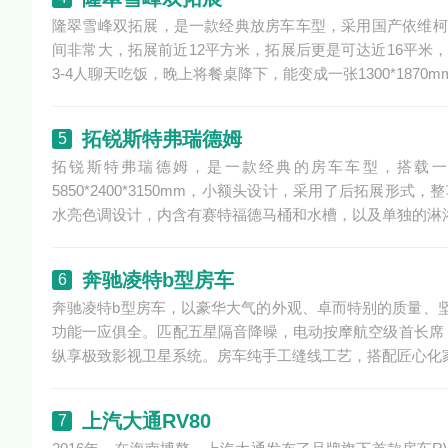
隆翠雪峰双拓展，是一款经典放房车车型，采用国产依维柯欧
间非常大，拓展前近12平方米，拓展后更是可达近16平米
3-4人聊天吃饭，晚上将餐桌降下，能变成一张1300*1870
拓锐斯特弗瑞德姆
5
拓锐斯特弗瑞德姆，是一款经典的房车车型，搭载一款
5850*2400*3150mm，小额头设计，采用了后拓展
水亮色调设计，内含有赛特福德马桶和水槽，以及单独的淋
奔驰凌特b型房车
6
奔驰凌特b型房车，以豪华大气的外观、卓而特别的质量、坚
功能一应俱全。匹配五星隔音降噪，电动按摩航空级首长席，
纵享极致影视卫星系统。房车纯手工缝线工艺，搭配匠心化
上汽大通RV80
7