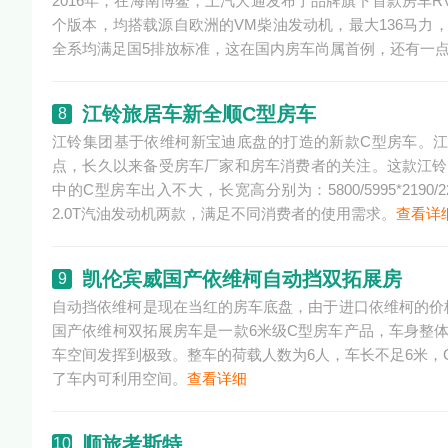
2016年，在海南博鳌，上汽大通发布了品牌旗下首款房车RV
个版本，均搭载源自欧洲的VM柴油发动机，最大136马力，动
全系均满足国5排放标准，这在国内房车尚属首例，还有一点要
江铃旅居车新全顺C型房车
8
江铃集团基于依维柯新宝迪底盘的打造的新款C型房车。
点，长久以来备受房车厂家和房车消费者的关注。这款江铃
中的C型房车出入不大，长宽高分别为：5800/5995*2190
2.0T汽油发动机两款，满足不同消费者的使用需求。
查看详
凯伦宾威国产依维柯自动挡双拓展房
9
自动挡依维柯是现在当红的房车底盘，由于进口依维柯的价
国产依维柯双拓展房车是一款6米级C型房车产品，车身整
车空间发挥到极致。整车的荷载人数为6人，车长不足6米，
了车内可利用空间。
查看详细
顺旅考斯特
10