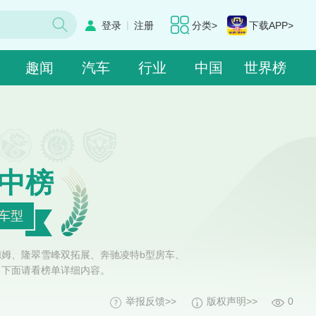
|
登录
注册
分类>
下载APP>
趣闻
汽车
行业
中国
世界榜
中榜
车型
瑞德姆、隆翠雪峰双拓展、奔驰凌特b型房车、
，下面请看榜单详细内容。
举报反馈>>
版权声明>>
0