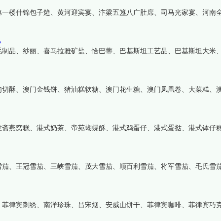
第一楼什锦包子筵、黄河迎宾宴、汴梁五簋八广肚席、司马光家宴、河南
礼
毛制品、纱丽、喜马拉雅矿盐、恰巴蒂、巴基斯坦工艺品、巴基斯坦大米
肉切酥、澳门金钱饼、猪油糕软糖、澳门花生糖、澳门凤凰卷、大菜糕、
意斋燕窝糕、港式奶茶、帝苑蝴蝶酥、港式鸡蛋仔、港式蛋挞、港式钵仔
雪茄、王冠雪茄、三峡雪茄、茂大雪茄、顺百利雪茄、将军雪茄、毛氏雪
、菲律宾刺绣、南洋珍珠、吕宋烟、安威山饼干、菲律宾咖啡、菲律宾巧