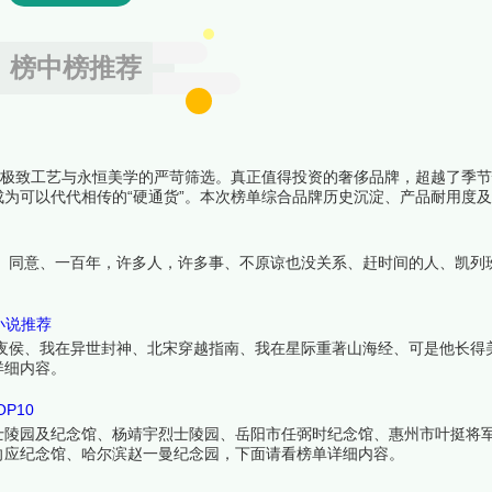
榜中榜推荐
对极致工艺与永恒美学的严苛筛选。真正值得投资的奢侈品牌，超越了季
为可以代代相传的“硬通货”。本次榜单综合品牌历史沉淀、产品耐用度
明：真正的奢华，能跨越时间洪流，历久弥新。下面跟着榜中榜编辑一起
晚、同意、一百年，许多人，许多事、不原谅也没关系、赶时间的人、凯列
的小说推荐
不夜侯、我在异世封神、北宋穿越指南、我在星际重著山海经、可是他长得
详细内容。
P10
士陵园及纪念馆、杨靖宇烈士陵园、岳阳市任弼时纪念馆、惠州市叶挺将
向应纪念馆、哈尔滨赵一曼纪念园，下面请看榜单详细内容。