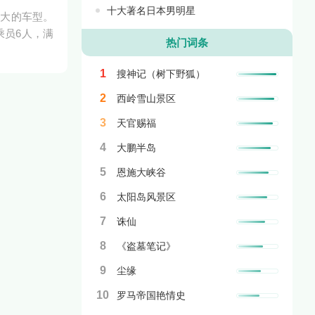
十大著名日本男明星
最大的车型。
乘员6人，满
热门词条
1
搜神记（树下野狐）
2
西岭雪山景区
3
天官赐福
4
大鹏半岛
5
恩施大峡谷
6
太阳岛风景区
7
诛仙
8
《盗墓笔记》
9
尘缘
10
罗马帝国艳情史