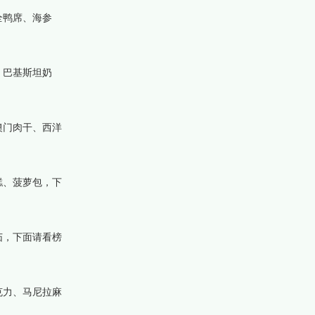
全鸭席、海参
、巴基斯坦奶
澳门肉干、西洋
糕、菠萝包，下
茄，下面请看榜
克力、马尼拉麻