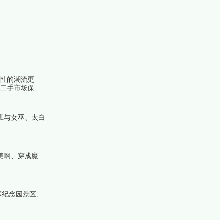
节性的潮流更
及二手市场保值
来看看详细名单
班与女巫、太白
美啊、穿成魔
军纪念园景区、