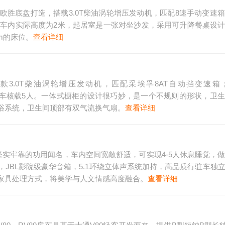
胜底盘打造，搭载3.0T柴油涡轮增压发动机，匹配8速手动变速
，车内实际高度为2米，起居室是一张对坐沙发，采用可升降餐桌设
mm的床位。
查看详细
3.0T柴油涡轮增压发动机，匹配采埃孚8AT自动挡变速箱
形式，整车核载5人。一体式橱柜的设计很巧妙，是一个不规则的形状，卫
浴系统，卫生间顶部有双气流换气扇。
查看详细
实牢靠的功用闻名，车内空间宽敞舒适，可实现4-5人休息睡觉，
JBL影院级豪华音箱，5.1环绕立体声系统加持，高品质行驻车独
家具处理方式，将美学与人文情感高度融合。
查看详细