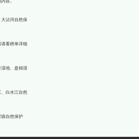
细内容。
、大沾河自然保
面请看榜单详细
草湿地、盘锦湿
。
区、白水江自然
家级自然保护