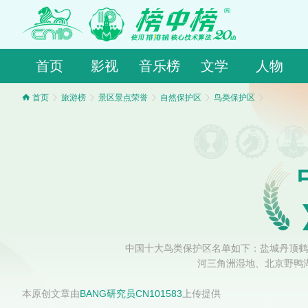
首页
影视
音乐榜
文学
人物
首页
旅游榜
景区景点荣誉
自然保护区
鸟类保护区
中国十大鸟类保护区名单如下：盐城丹顶鹤
河三角洲湿地、北京野鸭
本原创文章由
BANG研究员CN101583
上传提供