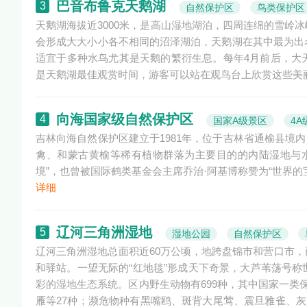
巴音布鲁克天鹅湖
3
自然保护区
鸟类保护区
天鹅湖海拔近3000米，是高山湿地湖泊，四周连绵的雪岭
会形成大大小小各不相同的沼泽湖泊，天鹅湖在其中最为出
适宜于多种水鸟尤其是天鹅的繁衍生息。每年4月前后，大
是天鹅湖最佳观赏时间，游客可以站在观鸟台上欣赏这些美
向海国家级自然保护区
4
国家A级景区
4A
吉林向海自然保护区建立于1981年，位于吉林省通榆县境内
禽、和蒙古黄榆等稀有植物群落为主要目的的内陆湿地与
境”，也曾被国际鹤类基金会主席乔治·阿基博称赞为“世界
详细
辽河三角洲湿地
5
湿地公园
自然保护区
辽河三角洲湿地总面积近60万公顷，地跨盘锦市和营口市
和驿站。一望无际的“红地毯”形成天下奇景，大芦苇荡号
彩的湿地生态系统。区内野生动物有699种，其中国家一类
雁等27种；濒危物种有黑嘴鸥、斑背大尾莺、震旦雅雀、灰