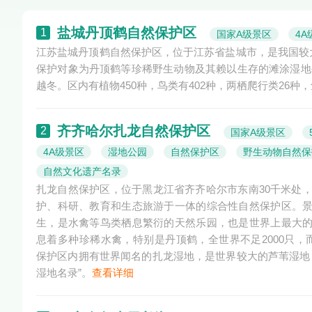
盐城丹顶鹤自然保护区
1
国家A级景区
4A
江苏盐城丹顶鹤自然保护区，位于江苏省盐城市，是我国较
保护对象为丹顶鹤等珍稀野生动物及其赖以生存的滩涂湿地
越冬。区内有植物450种，鸟类有402种，两栖爬行类26种，
齐齐哈尔扎龙自然保护区
2
国家A级景区
4A级景区
湿地公园
自然保护区
野生动物自然保
自然文化遗产名录
扎龙自然保护区，位于黑龙江省齐齐哈尔市东南30千米处，
护、科研、教育和生态旅游于一体的综合性自然保护区。
生，是水禽等鸟类栖息繁衍的天然乐园，也是世界上最大
息着多种珍稀水禽，特别是丹顶鹤，全世界不足2000只，而
保护区内拥有世界闻名的扎龙湿地，是世界较大的芦苇湿地
湿地名录”。
查看详细