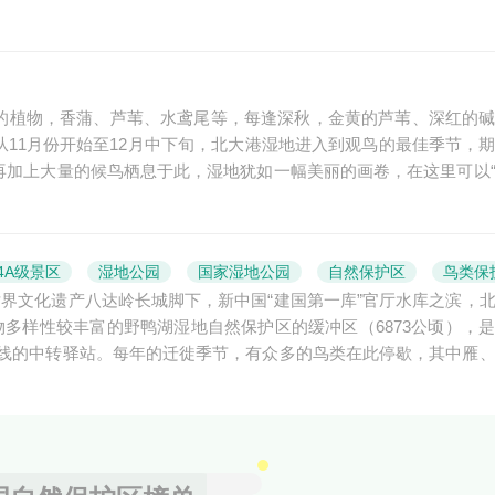
种的植物，香蒲、芦苇、水鸢尾等，每逢深秋，金黄的芦苇、深红的
从11月份开始至12月中下旬，北大港湿地进入到观鸟的最佳季节，
再加上大量的候鸟栖息于此，湿地犹如一幅美丽的画卷，在这里可以
4A级景区
湿地公园
国家湿地公园
自然保护区
鸟类保
界文化遗产八达岭长城脚下，新中国“建国第一库”官厅水库之滨，
生物多样性较丰富的野鸭湖湿地自然保护区的缓冲区（6873公顷），
线的中转驿站。每年的迁徙季节，有众多的鸟类在此停歇，其中雁