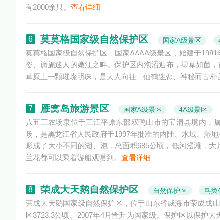
有2000余只。
查看详细
莫莫格国家级自然保护区
6
国家A级景区
莫莫格国家级自然保护区，国家AAAA级景区，始建于19
姿、旖旎迷人的嫩江之畔。保护区内泡沼遍布，绿草如茵，
草原上一颗璀璨明珠，是人人向往、仙鹤迷恋、神秘而古朴
雁窝岛旅游景区
7
国家A级景区
4A级景区
八五三农场隶位于三江平原东部双鸭山市的宝清县境内，
场，是黑龙江省人民政府于1997年批准的内陆、水域、湿
形成了大小不同的湖、泡，总面积685公顷，低河漫滩，
兰花都可以乘着游船观赏到。
查看详细
荣成大天鹅自然保护区
8
自然保护区
鸟类
荣成大天鹅国家级自然保护区，位于山东省威海市荣成成山镇境内
区3723.3公顷。2007年4月晋升为国家级。保护区以保