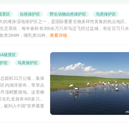
级景区
自然保护区
野生动物自然保护区
鸟类保护区
大的滩涂湿地保护区之一，是国际重要生物多样性富集的热点地区
生态系统，每年春秋有300余万只岸鸟迁飞经过盐城，有近百万只
鱼类284种，哺乳类31种。
查看详细
5A级景区
护区
鸟类保护区
总面积21万公顷，集保
景区内湖泽密布，苇草丛
的丹顶鹤繁殖地。这里栖
在扎龙就有400多只。
，被列入中国“世界重要