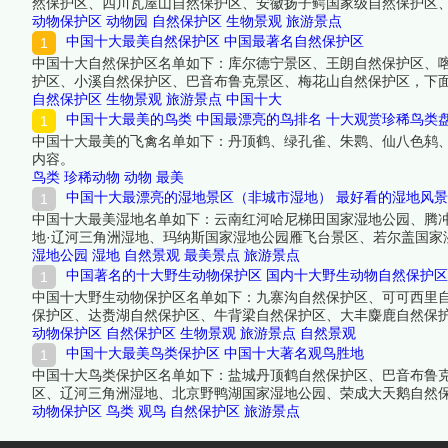
然保护区、四川瓦屋山自然保护区、安徽扬子鳄国家级自然保护区
动物保护区
动物园
自然保护区
生物景观
旅游景点
中国十大最美自然保护区 中国最著名自然保护区
中国十大自然保护区名单如下：库尔德宁景区、王朗自然保护区、
护区、小溪自然保护区、巴音布鲁克景区、梅花山自然保护区，下
自然保护区
生物景观
旅游景点
中国十大
中国十大最美的鸟类 中国最漂亮的鸟排名 十大观赏珍稀鸟类
中国十大最美的飞禽名单如下：丹顶鹤、绿孔雀、朱鹮、仙八色鸫
内容。
鸟类
珍稀动物
动物
最美
中国十大最漂亮的湿地景区（非城市湿地） 最好看的湿地风
中国十大最美湿地名单如下：云南红河哈尼梯田国家湿地公园、腾
地·辽河三角洲湿地、玛纳斯国家湿地公园雁飞台景区、若尔盖国家
湿地公园
湿地
自然景观
最美景点
旅游景点
中国著名的十大野生动物保护区 国内十大野生动物自然保护
中国十大野生动物保护区名单如下：九寨沟自然保护区、可可西里
保护区、达赉湖自然保护区、牛背梁自然保护区、大丰麋鹿自然保
动物保护区
自然保护区
生物景观
旅游景点
自然景观
中国十大最美鸟类保护区 中国十大著名观鸟胜地
中国十大鸟类保护区名单如下：盐城丹顶鹤自然保护区、巴音布鲁
区、辽河三角洲湿地、北京野鸭湖国家湿地公园、荣成大天鹅自然
动物保护区
鸟类
观鸟
自然保护区
旅游景点