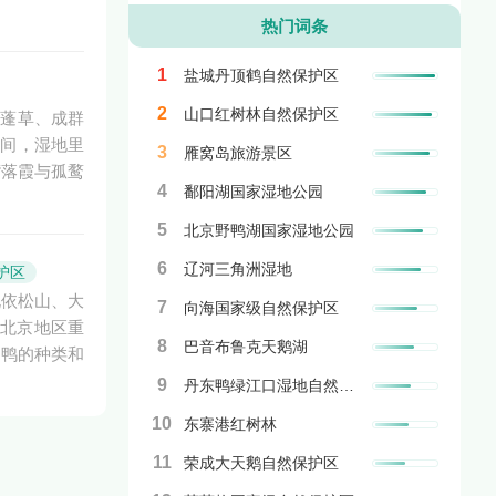
热门词条
1
盐城丹顶鹤自然保护区
2
山口红树林自然保护区
碱蓬草、成群
期间，湿地里
3
雁窝岛旅游景区
“落霞与孤鹜
4
鄱阳湖国家湿地公园
5
北京野鸭湖国家湿地公园
6
辽河三角洲湿地
护区
北依松山、大
7
向海国家级自然保护区
是北京地区重
8
巴音布鲁克天鹅湖
、鸭的种类和
9
丹东鸭绿江口湿地自然保护区
10
东寨港红树林
11
荣成大天鹅自然保护区