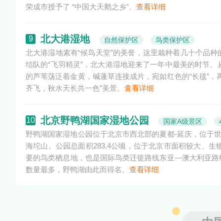
荣成市授予了 “中国大天鹅之乡”。
查看详细
北大港湿地
9
自然保护区
鸟类保护区
北大港湿地素有“候鸟天堂”的美誉，这里栽种着几十个品
结队的“飞羽精灵”，北大港湿地迎来了一年中最美的时节。
的芦苇荡泛着金黄，碱蓬草连接成片，宛如红色的“长毯”，
齐飞，秋水天长共一色”美景。
查看详细
北京野鸭湖国家湿地公园
10
国家A级景区
野鸭湖国家湿地公园位于北京市西北部的夏都-延庆，位于世
海坨山。公园总面积283.4公顷，位于北京市面积较大、
要的鸟类栖息地，也是国际鸟类迁徙路线东亚—澳大利亚路
数量最多，野鸭湖由此而得名。
查看详细