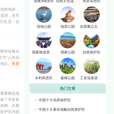
国家A级景区
自然文化遗产名录
风景名胜区
据地势地形，
而湿润，非常
繁衍生息，也
湿地公园
地质公园
全国重点文物保护单位
顶鹤等珍稀水
国家旅游景点名单
国家公园
自然保护区
为“人间仙
的地位。
查看
水利风景区
森林公园
工农业旅游示范景区
热门文章
的重要栖息地
构成了丰富多
中国十大鸟类保护区
、灰鹤、白额
中国十大著名地貌自然保护区
然保护区内就