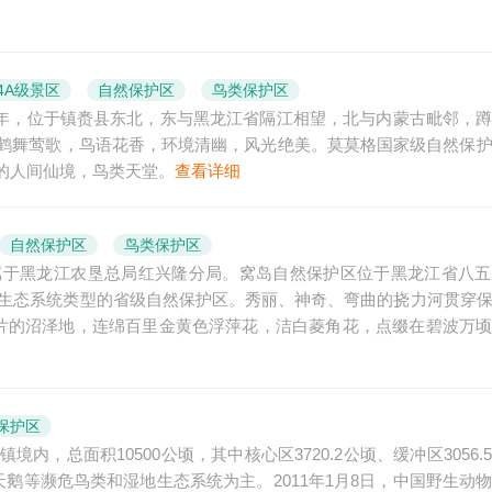
4A级景区
自然保护区
鸟类保护区
81年，位于镇赉县东北，东与黑龙江省隔江相望，北与内蒙古毗邻，
鹤舞莺歌，鸟语花香，环境清幽，风光绝美。莫莫格国家级自然保
的人间仙境，鸟类天堂。
查看详细
自然保护区
鸟类保护区
属于黑龙江农垦总局红兴隆分局。窝岛自然保护区位于黑龙江省八五
地生态系统类型的省级自然保护区。秀丽、神奇、弯曲的挠力河贯穿
大片的沼泽地，连绵百里金黄色浮萍花，洁白菱角花，点缀在碧波万
保护区
，总面积10500公顷，其中核心区3720.2公顷、缓冲区3056.
护大天鹅等濒危鸟类和湿地生态系统为主。2011年1月8日，中国野生动