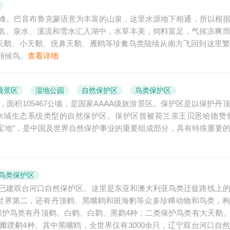
冰峰。巴音布鲁克蒙语意为丰富的山泉，这里水源地下相通，所以根
名。泉水、溪流和雪水汇入湖中，水草丰美，饲料富足，气候凉爽
天鹅、小天鹅、疣鼻天鹅、雁鸥等珍禽鸟类陆续从南方飞回到这里
丽候鸟。
查看详细
级景区
湿地公园
自然保护区
鸟类保护区
，面积105467公顷，是国家AAAA级旅游景区。保护区是以保护丹
水域生态系统类型的自然保护区。保护区曾被荷兰亲王贝恩哈德赞誉
的宝地”，是中国及世界自然保护事业的重要组成部分，具有特殊重要
鸟类保护区
，已建双台河口自然保护区。这里是东亚和澳大利亚鸟类迁徙路线上
称世界第二，还有丹顶鹤、黑嘴鸥和斑海豹等众多珍稀动物和鸟类，
保护鸟类有丹顶鹤、白鹤、白鹳、黑鹳4种；二类保护鸟类有大天鹅
瓣蹼鹬4种。其中黑嘴鸥，全世界仅有3000余只，辽宁双台河口自