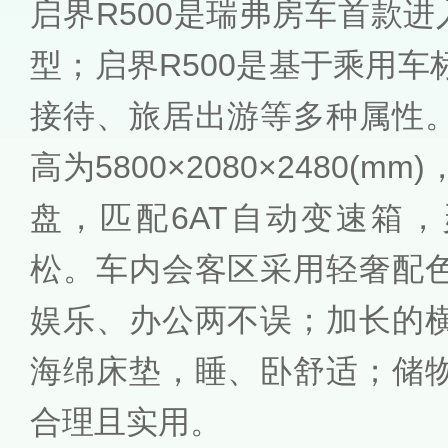
启界R500是瑞弗房车首款
型；启界R500是基于乘用
接待、旅居出游等多种属性
高为5800×2080×2480(
盘，匹配6AT自动变速箱
松。车内会客区采用轻奢配
娱乐、办公两不误；加长的
海绵床垫，睡、卧舒适；储
合理且实用。