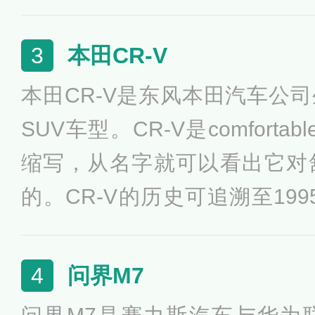
面，内饰是很明显的新能源风
适应悬浮pad，而且全系标配
本田CR-V
3
混动版搭载一套1.5L发动机+
本田CR-V是东风本田汽车公
则是1.5T发动机+电动机。
SUV车型。CR-V是comfortable r
缩写，从名字就可以看出它对
的。CR-V的历史可追溯至199
进入中国市场，至今已遍布全
区。从1995年第一代诞生至今
问界M7
4
过1100多万车主的喜爱。