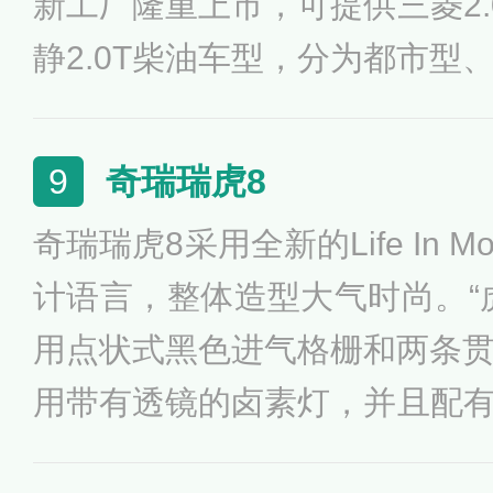
新工厂隆重上市，可提供三菱2.
静2.0T柴油车型，分为都市型
版本。哈弗H6在驱动形式上
式，并凭借时尚大气外观、温
奇瑞瑞虎8
9
智能装备，满足城市SUV族
奇瑞瑞虎8采用全新的Life In M
求，具备智尊豪华、智享空间
计语言，整体造型大气时尚。“
四大亮点。
用点状式黑色进气格栅和两条
用带有透镜的卤素灯，并且配有
灯。搭载了一台1.5T发动机，