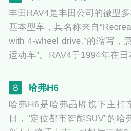
间为5.6秒，在国标工况法下续
丰田RAV4是丰田公司的微型
高时速217km/h。
基本型车，其名称来自“Recreational
with 4-wheel drive."
运动车”。RAV4于1994年
公司预期值的两倍。1996年一
元式的车身结构在多用途越野车
哈弗H6
8
年8月26日，丰田全新RAV4
哈弗H6是哈弗品牌旗下主打车型
市SUV。新款RAV4拥有多种车
日，“定位都市智能SUV”的哈