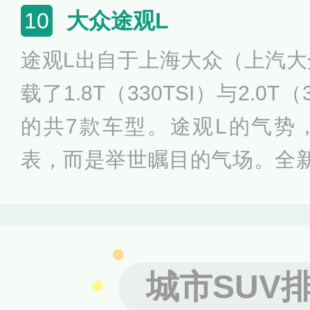
峰值扭矩为210N·m，与其匹
大众途观L
10
变速箱。据官方介绍，发动机的热
途观L出自于上海大众（上汽大
燃油经济性较高。
载了1.8T（330TSI）与2.0T
的共7款车型。途观L的气势
表，而是举世瞩目的气场。全
的R-Line风格运动包围套件，
标识透露着其R-Line的专属
升级，横向镀铬装饰条与两端
城市SUV
通，搭配横向氛围灯带，更具