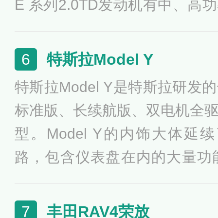
E 系列2.0TD发动机有中、
拥有7.7秒破百的加速成绩。吉
功率的2.0T涡轮增压发动机，
特斯拉Model Y
6
大马力可达到238Ps，峰值扭矩
特斯拉Model Y是特斯拉研发
标准版、长续航版、双电机全
型。Model Y的内饰大体延续
路，包含仪表盘在内的大量功
英寸的中控触摸屏内，动力方
后轮驱动，使用磷酸铁锂电池组，0
丰田RAV4荣放
7