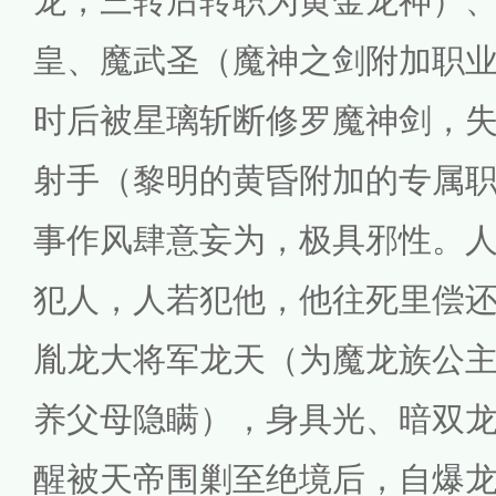
龙，三转后转职为黄金龙神）
皇、魔武圣（魔神之剑附加职
时后被星璃斩断修罗魔神剑，
射手（黎明的黄昏附加的专属
事作风肆意妄为，极具邪性。
犯人，人若犯他，他往死里偿
胤龙大将军龙天（为魔龙族公
养父母隐瞒），身具光、暗双
醒被天帝围剿至绝境后，自爆