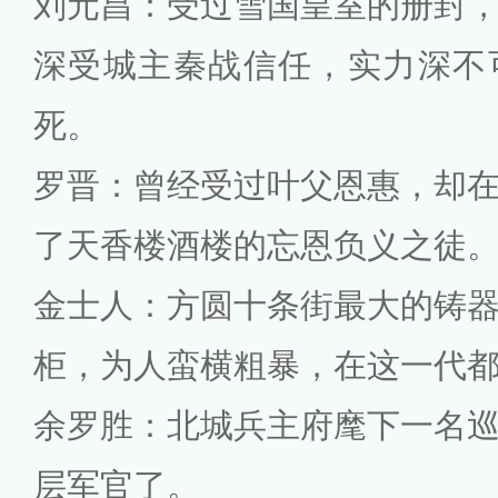
刘元昌：受过雪国皇室的册封
深受城主秦战信任，实力深不
死。
罗晋：曾经受过叶父恩惠，却
了天香楼酒楼的忘恩负义之徒
金士人：方圆十条街最大的铸
柜，为人蛮横粗暴，在这一代
余罗胜：北城兵主府麾下一名
层军官了。