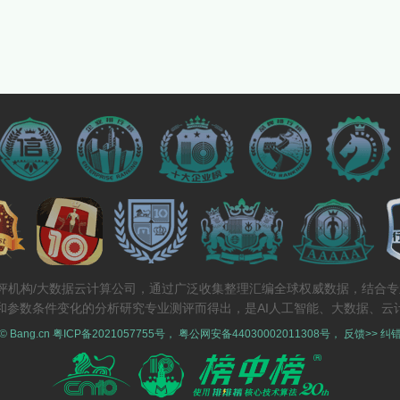
测评机构/大数据云计算公司，通过广泛收集整理汇编全球权威数据，结合
和参数条件变化的分析研究专业测评而得出，是AI人工智能、大数据、云
 © Bang.cn
粤ICP备2021057755号
，
粤公网安备44030002011308号
，
反馈>>
纠错