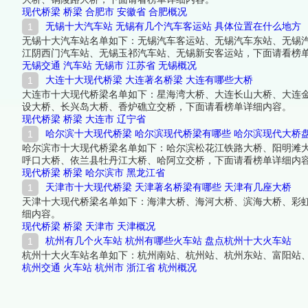
现代桥梁
桥梁
合肥市
安徽省
合肥概况
无锡十大汽车站 无锡有几个汽车客运站 具体位置在什么地方
无锡十大汽车站名单如下：无锡汽车客运站、无锡汽车东站、无锡
江阴西门汽车站、无锡玉祁汽车站、无锡新安客运站，下面请看榜
无锡交通
汽车站
无锡市
江苏省
无锡概况
大连十大现代桥梁 大连著名桥梁 大连有哪些大桥
大连市十大现代桥梁名单如下：星海湾大桥、大连长山大桥、大连
设大桥、长兴岛大桥、香炉礁立交桥，下面请看榜单详细内容。
现代桥梁
桥梁
大连市
辽宁省
哈尔滨十大现代桥梁 哈尔滨现代桥梁有哪些 哈尔滨现代大桥
哈尔滨市十大现代桥梁名单如下：哈尔滨松花江铁路大桥、阳明滩
呼口大桥、依兰县牡丹江大桥、哈阿立交桥，下面请看榜单详细内
现代桥梁
桥梁
哈尔滨市
黑龙江省
天津市十大现代桥梁 天津著名桥梁有哪些 天津有几座大桥
天津十大现代桥梁名单如下：海津大桥、海河大桥、滨海大桥、彩
细内容。
现代桥梁
桥梁
天津市
天津概况
杭州有几个火车站 杭州有哪些火车站 盘点杭州十大火车站
杭州十大火车站名单如下：杭州南站、杭州站、杭州东站、富阳站
杭州交通
火车站
杭州市
浙江省
杭州概况