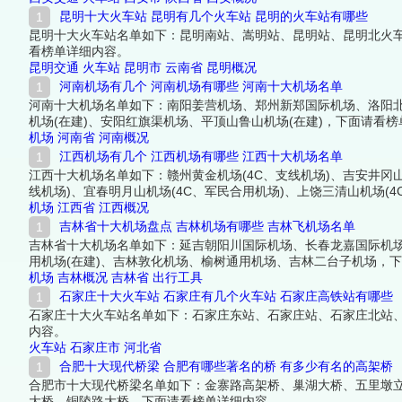
昆明十大火车站 昆明有几个火车站 昆明的火车站有哪些
昆明十大火车站名单如下：昆明南站、嵩明站、昆明站、昆明北火
看榜单详细内容。
昆明交通
火车站
昆明市
云南省
昆明概况
河南机场有几个 河南机场有哪些 河南十大机场名单
河南十大机场名单如下：南阳姜营机场、郑州新郑国际机场、洛阳
机场(在建)、安阳红旗渠机场、平顶山鲁山机场(在建)，下面请看
机场
河南省
河南概况
江西机场有几个 江西机场有哪些 江西十大机场名单
江西十大机场名单如下：赣州黄金机场(4C、支线机场)、吉安井冈山
线机场)、宜春明月山机场(4C、军民合用机场)、上饶三清山机场(4
私人机场)、九江庐山机场(4C、旅游支线机场)、景德镇吕蒙机场(
机场
江西省
江西概况
吉林省十大机场盘点 吉林机场有哪些 吉林飞机场名单
吉林省十大机场名单如下：延吉朝阳川国际机场、长春龙嘉国际机场
用机场(在建)、吉林敦化机场、榆树通用机场、吉林二台子机场，
机场
吉林概况
吉林省
出行工具
石家庄十大火车站 石家庄有几个火车站 石家庄高铁站有哪些
石家庄十大火车站名单如下：石家庄东站、石家庄站、石家庄北站
内容。
火车站
石家庄市
河北省
合肥十大现代桥梁 合肥有哪些著名的桥 有多少有名的高架桥
合肥市十大现代桥梁名单如下：金寨路高架桥、巢湖大桥、五里墩
大桥、铜陵路大桥，下面请看榜单详细内容。