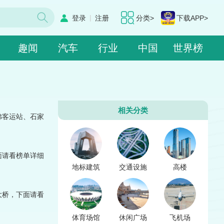
|
登录
注册
分类>
下载APP>
趣闻
汽车
行业
中国
世界榜
相关分类
佛客运站、石家
面请看榜单详细
地标建筑
交通设施
高楼
大桥，下面请看
体育场馆
休闲广场
飞机场