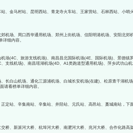
车站、金马村站、昆明西站、青龙寺火车站、王家营站、石林西站、小哨
北郊机场、周口西华通用机场、郑州上街机场、信阳明港机场、安阳北郊
榜单详细内容。
机场(4C、旅游支线机场)、南昌昌北国际机场(4E、国际机场)、景德镇罗
C、支线机场)、南昌瑶湖机场(4D、A1类跑道型通用机场)、萍乡武功山机
B类通用机场)，下面请看榜单详细内容。
、长白山机场、通化三源浦机场、白城长安机场(在建)、松原查干湖机
下面请看榜单详细内容。
、正定站、辛集南站、辛集站、井陉站、元氏站、高邑站、藁城南站，下
立交桥、新派河大桥、杭埠河大桥、南淝河大桥、兆河大桥、合作化路高