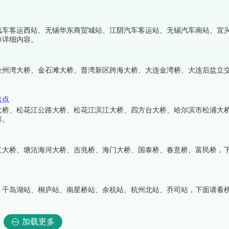
汽车客运西站、无锡华东商贸城站、江阴汽车客运站、无锡汽车南站、宜
单详细内容。
金州湾大桥、金石滩大桥、普湾新区跨海大桥、大连金湾桥、大连后盐立
盘点
大桥、松花江公路大桥、松花江滨江大桥、四方台大桥、哈尔滨市松浦大
容。
虹大桥、塘沽海河大桥、吉兆桥、海门大桥、国泰桥、春意桥、富民桥，
、千岛湖站、桐庐站、南星桥站、余杭站、杭州北站、乔司站，下面请看
加载更多