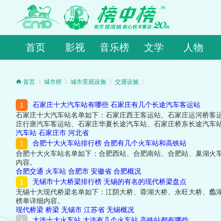
首页
影视
音乐榜
文学
人物
首页
城市榜
城市景观设施
交通设施
石家庄十大汽车站有哪些 石家庄有几个长途汽车客运站
石家庄十大汽车站名单如下：石家庄西王客运站、石家庄运河桥客
庄行唐汽车客运站、石家庄华夏长途汽车站、石家庄桥东长途汽车
汽车站
石家庄市
河北省
合肥十大火车站排行榜 合肥有几个火车站和高铁站
合肥十大火车站名单如下：合肥西站、合肥南站、合肥站、巢湖火
内容。
合肥交通
火车站
合肥市
安徽省
合肥概况
无锡市十大桥梁排行榜 无锡的有名的现代桥梁盘点
无锡十大现代桥梁名单如下：江阴大桥、蓉湖大桥、永旺大桥、蠡
榜单详细内容。
现代桥梁
桥梁
无锡市
江苏省
无锡概况
大连十大火车站 大连有几个火车站 高铁站都有哪些