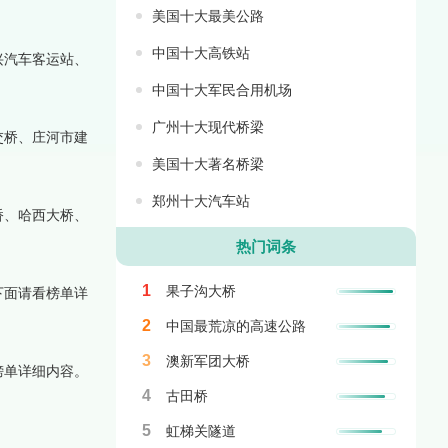
美国十大最美公路
中国十大高铁站
兴汽车客运站、
中国十大军民合用机场
广州十大现代桥梁
交桥、庄河市建
美国十大著名桥梁
郑州十大汽车站
桥、哈西大桥、
热门词条
1
果子沟大桥
下面请看榜单详
2
中国最荒凉的高速公路
3
澳新军团大桥
榜单详细内容。
4
古田桥
5
虹梯关隧道