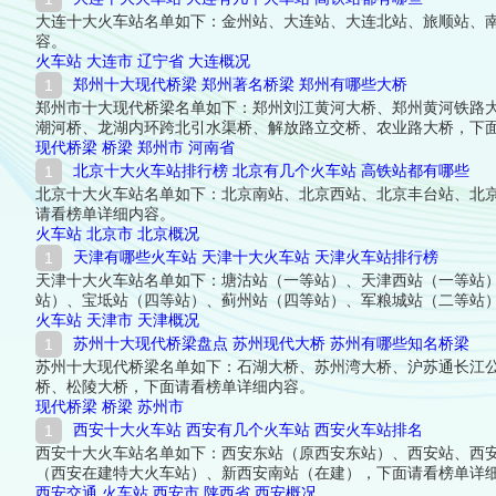
大连十大火车站名单如下：金州站、大连站、大连北站、旅顺站、
容。
火车站
大连市
辽宁省
大连概况
郑州十大现代桥梁 郑州著名桥梁 郑州有哪些大桥
郑州市十大现代桥梁名单如下：郑州刘江黄河大桥、郑州黄河铁路
潮河桥、龙湖内环跨北引水渠桥、解放路立交桥、农业路大桥，下
现代桥梁
桥梁
郑州市
河南省
北京十大火车站排行榜 北京有几个火车站 高铁站都有哪些
北京十大火车站名单如下：北京南站、北京西站、北京丰台站、北
请看榜单详细内容。
火车站
北京市
北京概况
天津有哪些火车站 天津十大火车站 天津火车站排行榜
天津十大火车站名单如下：塘沽站（一等站）、天津西站（一等站
站）、宝坻站（四等站）、蓟州站（四等站）、军粮城站（二等站
火车站
天津市
天津概况
苏州十大现代桥梁盘点 苏州现代大桥 苏州有哪些知名桥梁
苏州十大现代桥梁名单如下：石湖大桥、苏州湾大桥、沪苏通长江
桥、松陵大桥，下面请看榜单详细内容。
现代桥梁
桥梁
苏州市
西安十大火车站 西安有几个火车站 西安火车站排名
西安十大火车站名单如下：西安东站（原西安东站）、西安站、西
（西安在建特大火车站）、新西安南站（在建），下面请看榜单详
西安交通
火车站
西安市
陕西省
西安概况