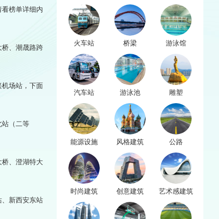
请看榜单详细内
火车站
桥梁
游泳馆
大桥、潮晟路跨
兴机场站，下面
汽车站
游泳池
雕塑
北站（二等
能源设施
风格建筑
公路
大桥、澄湖特大
时尚建筑
创意建筑
艺术感建筑
站、新西安东站