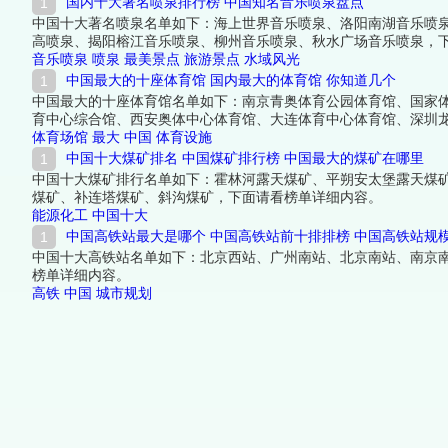
国内十大著名喷泉排行榜 中国知名音乐喷泉盘点
中国十大著名喷泉名单如下：海上世界音乐喷泉、洛阳南湖音乐喷
高喷泉、揭阳榕江音乐喷泉、柳州音乐喷泉、秋水广场音乐喷泉，
音乐喷泉
喷泉
最美景点
旅游景点
水域风光
中国最大的十座体育馆 国内最大的体育馆 你知道几个
中国最大的十座体育馆名单如下：南京青奥体育公园体育馆、国家
育中心综合馆、西安奥体中心体育馆、大连体育中心体育馆、深圳
体育场馆
最大
中国
体育设施
中国十大煤矿排名 中国煤矿排行榜 中国最大的煤矿在哪里
中国十大煤矿排行名单如下：霍林河露天煤矿、平朔安太堡露天煤
煤矿、补连塔煤矿、斜沟煤矿，下面请看榜单详细内容。
能源化工
中国十大
中国高铁站最大是哪个 中国高铁站前十排排榜 中国高铁站规
中国十大高铁站名单如下：北京西站、广州南站、北京南站、南京
榜单详细内容。
高铁
中国
城市规划