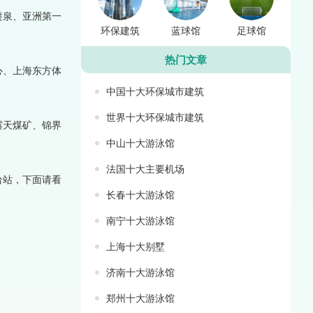
喷泉、亚洲第一
环保建筑
蓝球馆
足球馆
热门文章
心、上海东方体
中国十大环保城市建筑
世界十大环保城市建筑
露天煤矿、锦界
中山十大游泳馆
法国十大主要机场
台站，下面请看
长春十大游泳馆
南宁十大游泳馆
上海十大别墅
济南十大游泳馆
郑州十大游泳馆