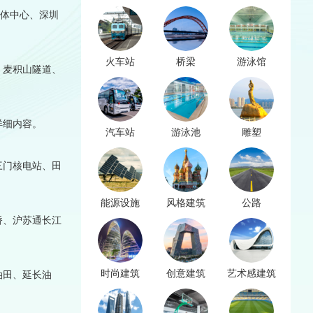
奥体中心、深圳
火车站
桥梁
游泳馆
、麦积山隧道、
详细内容。
汽车站
游泳池
雕塑
三门核电站、田
能源设施
风格建筑
公路
桥、沪苏通长江
时尚建筑
创意建筑
艺术感建筑
油田、延长油