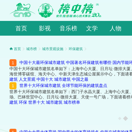
首页
影视
音乐榜
文学
人物
首页
城市榜
城市景观设施
环保建筑
中国十大最环保城市建筑 中国著名环保建筑有哪些 国内节能
中国十大环保城市建筑名单如下：上海中心大厦、日月坛·微排大
海世博零碳馆、海天中心、中新天津生态城公屋展示中心，下面请
建筑
人文景观
中国十大
城市建筑
中国之最
世界十大环保城市建筑 全球节能环保的建筑盘点
世界十大环保城市建筑名单如下：西门子水晶大厦、上海中心大厦
场、巴林世贸中心、日月坛·微排大厦、天使一号广场，下面请看榜
建筑
环保
世界十大
城市建筑
城市榜单