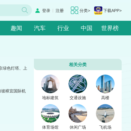
|
登录
注册
分类>
下载APP>
趣闻
汽车
行业
中国
世界榜
相关分类
京绿色灯塔、上
加坡樟宜国际机
地标建筑
交通设施
高楼
体育场馆
休闲广场
飞机场