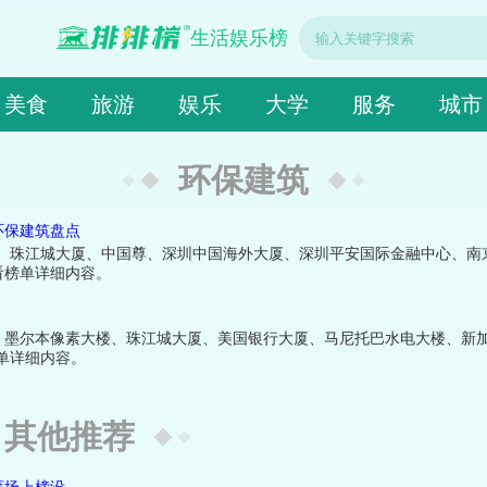
生活娱乐榜
美食
旅游
娱乐
大学
服务
城市
环保建筑
环保建筑盘点
厦、珠江城大厦、中国尊、深圳中国海外大厦、深圳平安国际金融中心、南
看榜单详细内容。
、墨尔本像素大楼、珠江城大厦、美国银行大厦、马尼托巴水电大楼、新
单详细内容。
其他推荐