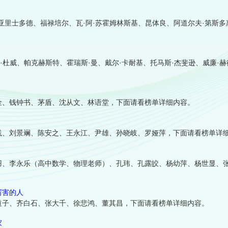
里士多德、福禄培尔、瓦·阿·苏霍姆林斯基、昆体良、阿道尔夫·第斯多惠
·杜威、帕克赫斯特、霍瑞斯·曼、戴尔·卡耐基、托马斯·杰斐逊、威廉·赫
金、钱钟书、茅盾、沈从文、林语堂，下面请看榜单详细内容。
践、刘景斓、陈安之、王永江、尹雄、孙晓岐、罗娅萍，下面请看榜单详
羽、李永乐（高中数学、物理老师）、孔玮、孔露皎、杨幼萍、杨世显、
厉害的人
道子、齐白石、张大千、徐悲鸿、董其昌，下面请看榜单详细内容。
家