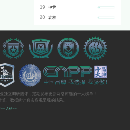
19
伊尹
20
袁枚
专业独立调研测评，定期发布更新网络评选的十大榜单！
计算、数据统计真实客观呈现的结果。
>>
入榜>>