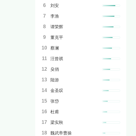
6
刘安
7
李渔
8
谭荣辉
9
董克平
10
蔡澜
11
汪曾祺
12
殳俏
13
陆游
14
金圣叹
15
张岱
16
杜甫
17
梁实秋
18
魏武帝曹操