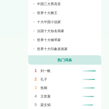
中国三大男高音
世界十大舞王
十大中国小说家
法国十大知名画家
世界十大钢琴家
世界十大印象派画家
热门词条
1
刘一帆
2
孔子
3
焦桐
4
王世襄
5
梁文韬