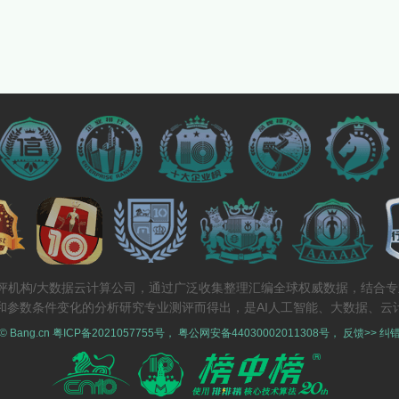
测评机构/大数据云计算公司，通过广泛收集整理汇编全球权威数据，结合
和参数条件变化的分析研究专业测评而得出，是AI人工智能、大数据、云
 © Bang.cn
粤ICP备2021057755号
，
粤公网安备44030002011308号
，
反馈>>
纠错