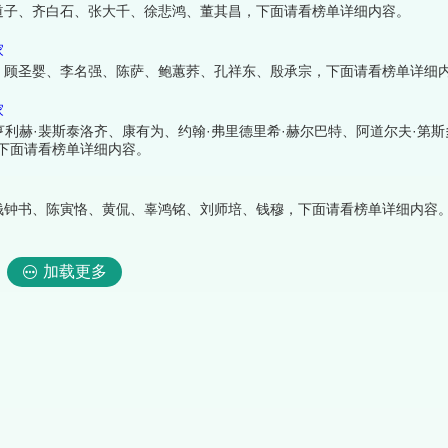
道子、齐白石、张大千、徐悲鸿、董其昌，下面请看榜单详细内容。
家
、顾圣婴、李名强、陈萨、鲍蕙荞、孔祥东、殷承宗，下面请看榜单详细
家
亨利赫·裴斯泰洛齐、康有为、约翰·弗里德里希·赫尔巴特、阿道尔夫·第
，下面请看榜单详细内容。
钱钟书、陈寅恪、黄侃、辜鸿铭、刘师培、钱穆，下面请看榜单详细内容
加载更多