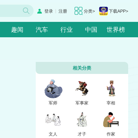
|
登录
注册
分类>
下载APP>
趣闻
汽车
行业
中国
世界榜
相关分类
军师
军事家
宰相
文人
才子
作家