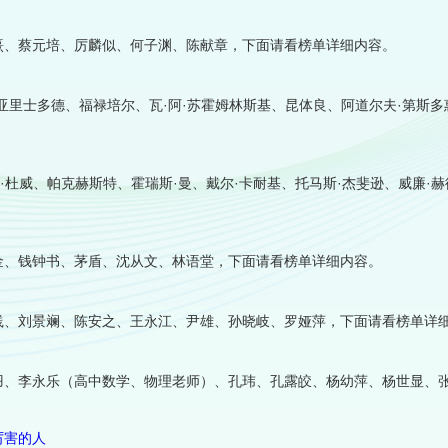
熹、蔡元培、厉麟似、何子渊、陈献章，下面请看榜单详细内容。
里士多德、福禄培尔、瓦·阿·苏霍姆林斯基、昆体良、阿道尔夫·第斯多惠
·杜威、帕克赫斯特、霍瑞斯·曼、戴尔·卡耐基、托马斯·杰斐逊、威廉·赫
金、钱钟书、茅盾、沈从文、林语堂，下面请看榜单详细内容。
践、刘景斓、陈安之、王永江、尹雄、孙晓岐、罗娅萍，下面请看榜单详
羽、李永乐（高中数学、物理老师）、孔玮、孔露皎、杨幼萍、杨世显、
厉害的人