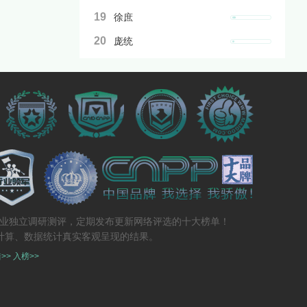
19
徐庶
20
庞统
专业独立调研测评，定期发布更新网络评选的十大榜单！
计算、数据统计真实客观呈现的结果。
>>
入榜>>