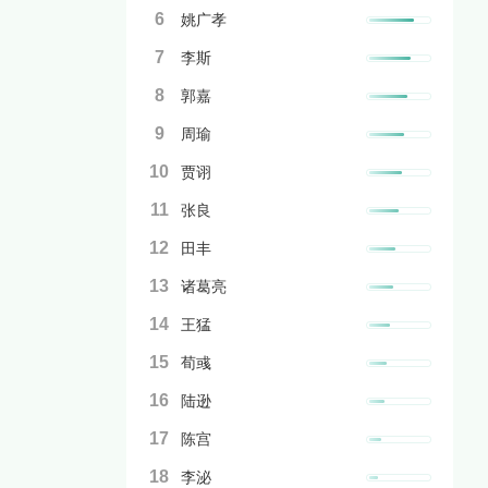
6
姚广孝
7
李斯
8
郭嘉
9
周瑜
10
贾诩
11
张良
12
田丰
13
诸葛亮
14
王猛
15
荀彧
16
陆逊
17
陈宫
18
李泌