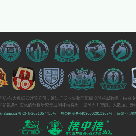
测评机构/大数据云计算公司，通过广泛收集整理汇编全球权威数据，结合
和参数条件变化的分析研究专业测评而得出，是AI人工智能、大数据、云
 © Bang.cn
粤ICP备2021057755号
，
粤公网安备44030002011308号
，
反馈>>
纠错