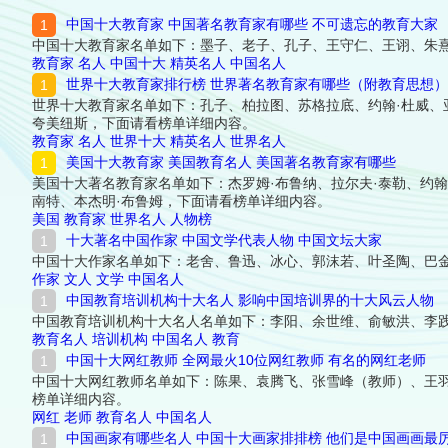
中国十大教育家 中国著名教育家有哪些 不可遗忘的教育大家
中国十大教育家名单如下：墨子、老子、孔子、王守仁、王诩、朱
教育家
名人
中国十大
精英名人
中国名人
世界十大教育家排行榜 世界著名教育家有哪些（附教育思想）
世界十大教育家名单如下：孔子、柏拉图、苏格拉底、约翰·杜威、亚
夸美纽斯，下面请看榜单详细内容。
教育家
名人
世界十大
精英名人
世界名人
美国十大教育家 美国教育名人 美国著名教育家有哪些
美国十大著名教育家名单如下：杰罗姆·布鲁纳、拉尔夫·泰勒、约翰
南特、本杰明·布鲁姆，下面请看榜单详细内容。
美国
教育家
世界名人
人物榜
十大著名中国作家 中国文学代表人物 中国文坛大家
中国十大作家名单如下：老舍、鲁迅、冰心、郭沫若、叶圣陶、巴
作家
文人
文学
中国名人
中国教育培训机构十大名人 影响中国培训界的十大风云人物
中国教育培训机构十大名人名单如下：李阳、余世维、俞敏洪、李
教育名人
培训机构
中国名人
教育
中国十大网红教师 全网最火10位网红教师 有名的网红老师
中国十大网红教师名单如下：陈果、袁腾飞、张雪峰（教师）、王
榜单详细内容。
网红
老师
教育名人
中国名人
中国画家有哪些名人 中国十大画家排排榜 他们是中国画画最