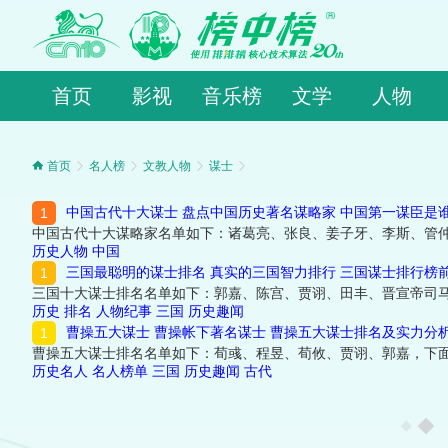
首页
影视
音乐榜
文学
人物
首页
名人榜
文教人物
谋士
中国古代十大谋士 盘点中国历史著名谋略家 中国第一谋臣是
中国古代十大谋略家名单如下：诸葛亮、张良、姜子牙、李斯、管
历史人物
中国
三国最聪明的谋士排名 真实的三国智力排行 三国谋士排行榜
三国十大谋士排名名单如下：郭嘉、陈宫、贾诩、田丰、晋宣帝司
历史
排名
人物纪事
三国
历史趣闻
曹操五大谋士 曹操帐下著名谋士 曹操五大谋士排名及实力分
曹操五大谋士排名名单如下：荀彧、程昱、荀攸、贾诩、郭嘉，下
历史名人
名人榜单
三国
历史趣闻
古代