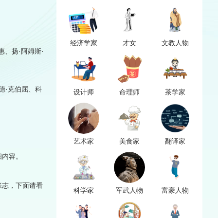
经济学家
才女
文教人物
、扬·阿姆斯·
德·克伯屈、科
设计师
命理师
茶学家
艺术家
美食家
翻译家
细内容。
张志，下面请看
科学家
军武人物
富豪人物