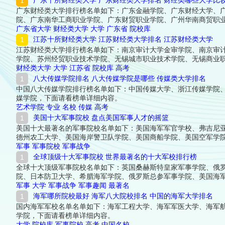
广东十所财经类大学 广东财经类大学排名 财经类哪些大学比
广东财经类大学排行榜名单如下：广东金融学院、广东财经大学、
院、广东南华工商职业学院、广东财贸职业学院、广州华南商贸职
广东省大学
财经类大学
大学
广东省
院校库
江苏十所财经类大学 江苏财经类大学排名 江苏财经类大学
江苏财经类大学排行榜名单如下：南京审计大学金审学院、南京审
学院、苏州经贸职业技术学院、无锡城市职业技术学院、无锡商业
财经类大学
大学
江苏省
院校库
高考
八大传媒学院排名 八大传媒学院是哪些 传媒类大学排名
中国八大传媒学院排行榜名单如下：中国传媒大学、浙江传媒学院
媒学院，下面请看榜单详细内容。
艺术学院
专业
名校
传媒
高考
美国十大军事院校 盘点美国军事人才的摇篮
美国十大最著名的军事院校名单如下：美国海军军官学校、弗吉尼
德州农工大学、美国海岸警卫队学院、美国商船学院、美国空军学
军事
军事院校
军事战争
全球顶级十大军事院校 世界最著名的十大军校排行榜
全球十大顶级军事院校名单如下：英国桑赫斯特皇家军事学院、俄
院、日本防卫大学、希腊海军学院、俄罗斯总参军事学院、美国海
军事
大学
军事战争
军事趣闻
最著名
海军哪所院校最好 海军八大院校排名 中国的海军大学排名
国内海军军校名单名单如下：海军工程大学、海军军医大学、海军
学院，下面请看榜单详细内容。
大学
院校库
军事院校
高考
中国名校