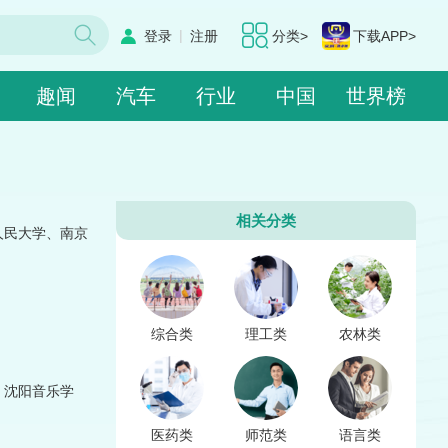
|
登录
注册
分类>
下载APP>
趣闻
汽车
行业
中国
世界榜
相关分类
人民大学、南京
综合类
理工类
农林类
、沈阳音乐学
医药类
师范类
语言类