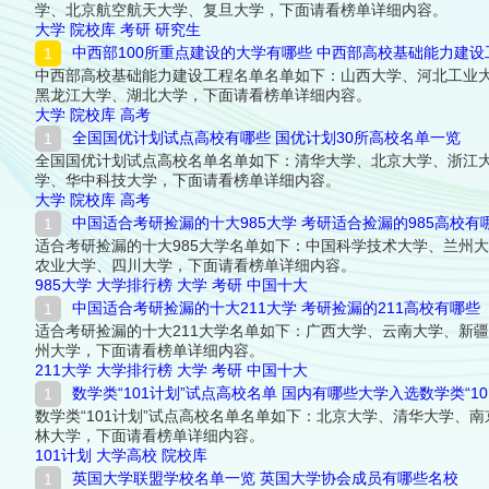
学、北京航空航天大学、复旦大学，下面请看榜单详细内容。
大学
院校库
考研
研究生
中西部100所重点建设的大学有哪些 中西部高校基础能力建
中西部高校基础能力建设工程名单名单如下：山西大学、河北工业
黑龙江大学、湖北大学，下面请看榜单详细内容。
大学
院校库
高考
全国国优计划试点高校有哪些 国优计划30所高校名单一览
全国国优计划试点高校名单名单如下：清华大学、北京大学、浙江
学、华中科技大学，下面请看榜单详细内容。
大学
院校库
高考
中国适合考研捡漏的十大985大学 考研适合捡漏的985高校有
适合考研捡漏的十大985大学名单如下：中国科学技术大学、兰州
农业大学、四川大学，下面请看榜单详细内容。
985大学
大学排行榜
大学
考研
中国十大
中国适合考研捡漏的十大211大学 考研捡漏的211高校有哪些
适合考研捡漏的十大211大学名单如下：广西大学、云南大学、新
州大学，下面请看榜单详细内容。
211大学
大学排行榜
大学
考研
中国十大
数学类“101计划”试点高校名单 国内有哪些大学入选数学类“10
数学类“101计划”试点高校名单名单如下：北京大学、清华大学
林大学，下面请看榜单详细内容。
101计划
大学高校
院校库
英国大学联盟学校名单一览 英国大学协会成员有哪些名校