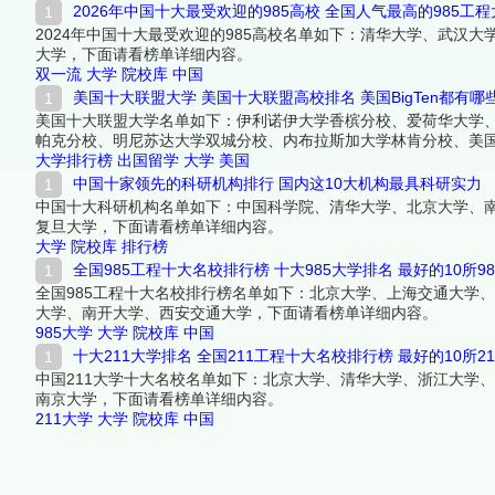
2026年中国十大最受欢迎的985高校 全国人气最高的985工
2024年中国十大最受欢迎的985高校名单如下：清华大学、武汉
大学，下面请看榜单详细内容。
双一流
大学
院校库
中国
美国十大联盟大学 美国十大联盟高校排名 美国BigTen都有哪
美国十大联盟大学名单如下：伊利诺伊大学香槟分校、爱荷华大学
帕克分校、明尼苏达大学双城分校、内布拉斯加大学林肯分校、美
大学排行榜
出国留学
大学
美国
中国十家领先的科研机构排行 国内这10大机构最具科研实力
中国十大科研机构名单如下：中国科学院、清华大学、北京大学、
复旦大学，下面请看榜单详细内容。
大学
院校库
排行榜
全国985工程十大名校排行榜 十大985大学排名 最好的10所9
全国985工程十大名校排行榜名单如下：北京大学、上海交通大学
大学、南开大学、西安交通大学，下面请看榜单详细内容。
985大学
大学
院校库
中国
十大211大学排名 全国211工程十大名校排行榜 最好的10所2
中国211大学十大名校名单如下：北京大学、清华大学、浙江大学
南京大学，下面请看榜单详细内容。
211大学
大学
院校库
中国