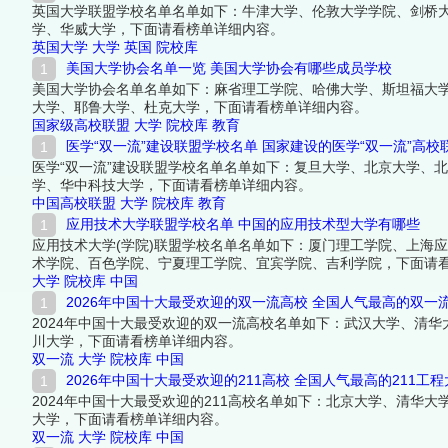
英国大学联盟学校名单名单如下：牛津大学、伦敦大学学院、剑桥
学、华威大学，下面请看榜单详细内容。
英国大学
大学
英国
院校库
美国大学协会名单一览 美国大学协会有哪些成员学校
美国大学协会名单名单如下：麻省理工学院、哈佛大学、斯坦福大
大学、耶鲁大学、杜克大学，下面请看榜单详细内容。
国家级高校联盟
大学
院校库
教育
医学“双一流”建设联盟学校名单 国家建设的医学“双一流”高校
医学“双一流”建设联盟学校名单名单如下：复旦大学、北京大学、
学、华中科技大学，下面请看榜单详细内容。
中国高校联盟
大学
院校库
教育
应用技术大学联盟学校名单 中国的应用技术型大学有哪些
应用技术大学(学院)联盟学校名单名单如下：厦门理工学院、上海
术学院、百色学院、宁夏理工学院、宜宾学院、吉利学院，下面请
大学
院校库
中国
2026年中国十大最受欢迎的双一流高校 全国人气最高的双一
2024年中国十大最受欢迎的双一流高校名单如下：武汉大学、清
川大学，下面请看榜单详细内容。
双一流
大学
院校库
中国
2026年中国十大最受欢迎的211高校 全国人气最高的211工
2024年中国十大最受欢迎的211高校名单如下：北京大学、清华
大学，下面请看榜单详细内容。
双一流
大学
院校库
中国